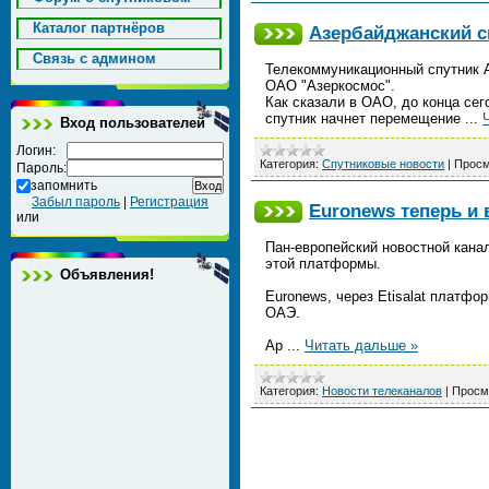
Каталог партнёров
Азербайджанский с
Cвязь с админом
Телекоммуникационный спутник Аз
ОАО "Азеркосмос".
Как сказали в ОАО, до конца се
спутник начнет перемещение
...
Вход пользователей
Логин:
Категория:
Спутниковые новости
|
Просм
Пароль:
запомнить
Забыл пароль
|
Регистрация
Euronews теперь и
или
Пан-европейский новостной кана
этой платформы.
Объявления!
Euronews, через Etisalat платф
ОАЭ.
Ар
...
Читать дальше »
Категория:
Новости телеканалов
|
Просм