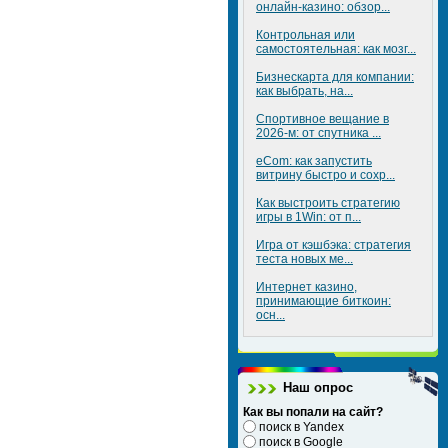
онлайн-казино: обзор...
Контрольная или
самостоятельная: как мозг...
Бизнескарта для компании:
как выбрать, на...
Спортивное вещание в
2026-м: от спутника ...
eCom: как запустить
витрину быстро и сохр...
Как выстроить стратегию
игры в 1Win: от п...
Игра от кэшбэка: стратегия
теста новых ме...
Интернет казино,
принимающие биткоин:
осн...
Наш опрос
Как вы попали на сайт?
поиск в Yandex
поиск в Google