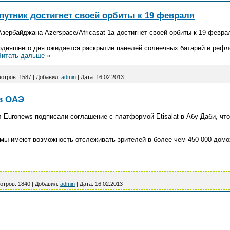
путник достигнет своей орбиты к 19 февраля
ербайджана Azerspace/Africasat-1a достигнет своей орбиты к 19 феврал
годняшнего дня ожидается раскрытие панелей солнечных батарей и рефле
Читать дальше »
отров:
1587
|
Добавил:
admin
|
Дата:
16.02.2013
 в ОАЭ
л Euronews подписали соглашение с платформой Etisalat в Абу-Даби, чт
ормы имеют возможность отслеживать зрителей в более чем 450 000 домо
отров:
1840
|
Добавил:
admin
|
Дата:
16.02.2013