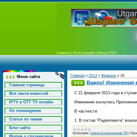
Главная
|
Регистрация
|
Вход
|
RSS
Главная
»
2013
»
Февраль
»
16
Меню сайта
Важно! Изменения в
Главная страница
С 21 февраля 2013 года в ступае
Вся лента новостей
IPTV и OTT TV онлайн
Изменения коснулись Приложений
On телевидение
В частности:
Статьи по темам
1. В состав "Радиопакета" вошл
Блог сайта
Категория:
Новости операторов ТВ
|
Про
Форум о спутниковом