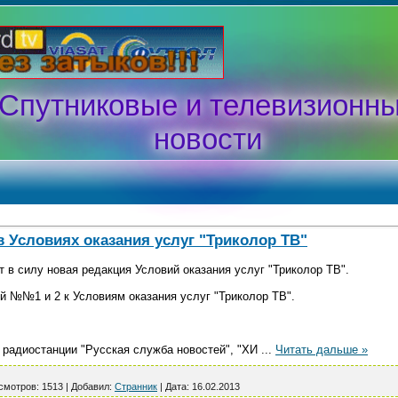
Спутниковые и телевизионн
новости
 Условиях оказания услуг "Триколор ТВ"
т в силу новая редакция Условий оказания услуг "Триколор ТВ".
 №№1 и 2 к Условиям оказания услуг "Триколор ТВ".
и радиостанции "Русская служба новостей", "ХИ
...
Читать дальше »
смотров:
1513
|
Добавил:
Странник
|
Дата:
16.02.2013