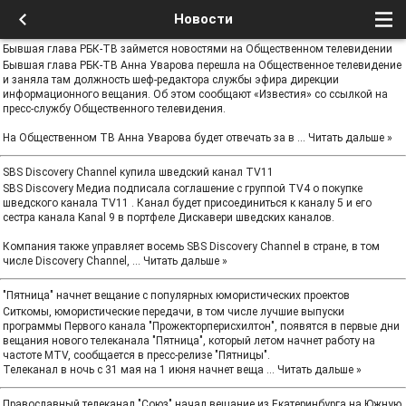
Новости
Бывшая глава РБК-ТВ займется новостями на Общественном телевидении
Бывшая глава РБК-ТВ Анна Уварова перешла на Общественное телевидение
и заняла там должность шеф-редактора службы эфира дирекции
информационного вещания. Об этом сообщают «Известия» со ссылкой на
пресс-службу Общественного телевидения.
На Общественном ТВ Анна Уварова будет отвечать за в
...
Читать дальше »
SBS Discovery Channel купила шведский канал TV11
SBS Discovery Медиа подписала соглашение с группой TV4 о покупке
шведского канала TV11 . Канал будет присоединиться к каналу 5 и его
сестра канала Kanal 9 в портфеле Дискавери шведских каналов.
Компания также управляет восемь SBS Discovery Channel в стране, в том
числе Discovery Channel,
...
Читать дальше »
"Пятница" начнет вещание с популярных юмористических проектов
Ситкомы, юмористические передачи, в том числе лучшие выпуски
программы Первого канала "Прожекторперисхилтон", появятся в первые дни
вещания нового телеканала "Пятница", который летом начнет работу на
частоте MTV, сообщается в пресс-релизе "Пятницы".
Телеканал в ночь с 31 мая на 1 июня начнет веща
...
Читать дальше »
Православный телеканал "Союз" начал вещание из Екатеринбурга на Южную