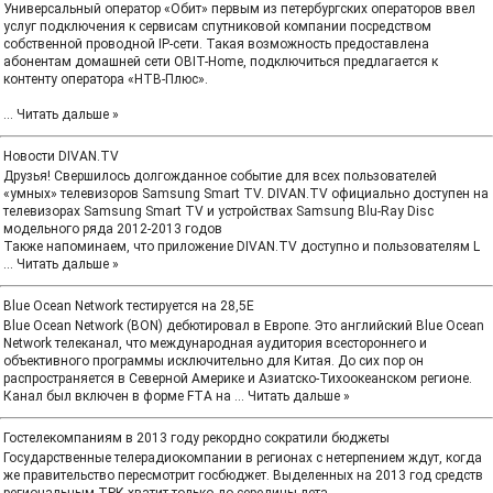
Универсальный оператор «Обит» первым из петербургских операторов ввел
услуг подключения к сервисам спутниковой компании посредством
собственной проводной IP-сети. Такая возможность предоставлена
абонентам домашней сети OBIT-Home, подключиться предлагается к
контенту оператора «НТВ-Плюс».
...
Читать дальше »
Новости DIVAN.TV
Друзья! Свершилось долгожданное событие для всех пользователей
«умных» телевизоров Samsung Smart TV. DIVAN.TV официально доступен на
телевизорах Samsung Smart TV и устройствах Samsung Blu-Ray Disc
модельного ряда 2012-2013 годов
Также напоминаем, что приложение DIVAN.TV доступно и пользователям L
...
Читать дальше »
Blue Ocean Network тестируется на 28,5E
Blue Ocean Network (BON) дебютировал в Европе. Это английский Blue Ocean
Network телеканал, что международная аудитория всестороннего и
объективного программы исключительно для Китая. До сих пор он
распространяется в Северной Америке и Азиатско-Тихоокеанском регионе.
Канал был включен в форме FTA на
...
Читать дальше »
Гостелекомпаниям в 2013 году рекордно сократили бюджеты
Государственные телерадиокомпании в регионах с нетерпением ждут, когда
же правительство пересмотрит госбюджет. Выделенных на 2013 год средств