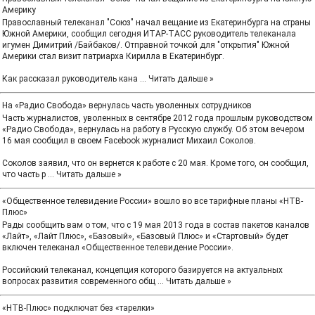
Америку
Православный телеканал "Союз" начал вещание из Екатеринбурга на страны
Южной Америки, сообщил сегодня ИТАР-ТАСС руководитель телеканала
игумен Димитрий /Байбаков/. Отправной точкой для "открытия" Южной
Америки стал визит патриарха Кирилла в Екатеринбург.
Как рассказал руководитель кана
...
Читать дальше »
На «Радио Свобода» вернулась часть уволенных сотрудников
Часть журналистов, уволенных в сентябре 2012 года прошлым руководством
«Радио Свобода», вернулась на работу в Русскую службу. Об этом вечером
16 мая сообщил в своем Facebook журналист Михаил Соколов.
Соколов заявил, что он вернется к работе с 20 мая. Кроме того, он сообщил,
что часть р
...
Читать дальше »
«Общественное телевидение России» вошло во все тарифные планы «НТВ-
Плюс»
Рады сообщить вам о том, что с 19 мая 2013 года в состав пакетов каналов
«Лайт», «Лайт Плюс», «Базовый», «Базовый Плюс» и «Стартовый» будет
включен телеканал «Общественное телевидение России».
Российский телеканал, концепция которого базируется на актуальных
вопросах развития современного общ
...
Читать дальше »
«НТВ-Плюс» подключат без «тарелки»