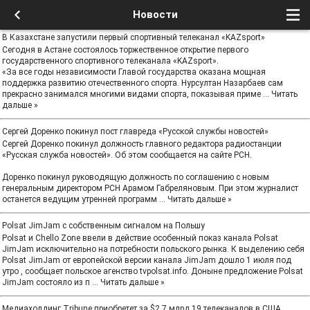
Новости
В Казахстане запустили первый спортивный телеканал «KAZsport»
Сегодня в Астане состоялось торжественное открытие первого
государственного спортивного телеканала «KAZsport».
«За все годы независимости Главой государства оказана мощная
поддержка развитию отечественного спорта. Нурсултан Назарбаев сам
прекрасно занимался многими видами спорта, показывая приме
...
Читать
дальше »
Сергей Доренко покинул пост главреда «Русской службы новостей»
Сергей Доренко покинул должность главного редактора радиостанции
«Русская служба новостей». Об этом сообщается на сайте РСН.
Доренко покинул руководящую должность по соглашению с новым
генеральным директором РСН Арамом Габреляновым. При этом журналист
останется ведущим утренней программ
...
Читать дальше »
Polsat JimJam с собственным сигналом на Польшу
Polsat и Chello Zone ввели в действие особенный показ канала Polsat
JimJam исключительно на потребности польского рынка. К выделению себя
Polsat JimJam от европейской версии канала JimJam дошло 1 июля под
утро , сообщает польское агенство tvpolsat.info. Доныне предложение Polsat
JimJam состояло из п
...
Читать дальше »
Медиахолдинг Tribune приобретет за $2,7 млрд 19 телеканалов в США