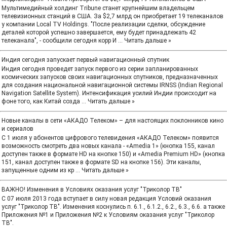
Мультимедийный холдинг Tribune станет крупнейшим владельцем
телевизионных станций в США. За $2,7 млрд он приобретает 19 телеканалов
у компании Local TV Holdings. "После реализации сделки, обсуждение
деталей которой успешно завершается, ему будет принадлежать 42
телеканала", - сообщили сегодня корр И
...
Читать дальше »
Индия сегодня запускает первый навигационный спутник
Индия сегодня проведет запуск первого из серии запланированных
космических запусков своих навигационных спутников, предназначенных
для создания национальной навигационной системы IRNSS (Indian Regional
Navigation Satellite System). Интенсификация усилий Индии происходит на
фоне того, как Китай созда
...
Читать дальше »
Новые каналы в сети «АКАДО Телеком» – для настоящих поклонников кино
и сериалов
С 1 июля у абонентов цифрового телевидения «АКАДО Телеком» появится
возможность смотреть два новых канала - «Amedia 1» (кнопка 155, канал
доступен также в формате HD на кнопке 150) и «Amedia Premium HD» (кнопка
151, канал доступен также в формате SD на кнопке 156). Эти каналы,
запущенные одним из кр
...
Читать дальше »
ВАЖНО! Изменения в Условиях оказания услуг "Триколор ТВ"
С 07 июля 2013 года вступает в силу новая редакция Условий оказания
услуг "Триколор ТВ". Изменения коснулись п. 6.1., 6.1.2., 6.2., 6.3., 6.6. а также
Приложения №1 и Приложения №2 к Условиям оказания услуг "Триколор
ТВ".