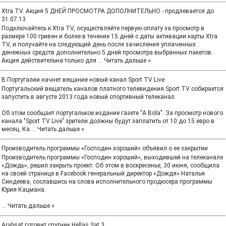
Xtra TV. Акция 5 ДНЕЙ ПРОСМОТРА ДОПОЛНИТЕЛЬНО - продлевается до
31.07.13
Подключайтесь к Xtra TV, осуществляйте первую оплату за просмотр в
размере 100 гривен и более в течение 15 дней с даты активации карты Xtra
TV, и получайте на следующий день после зачисления уплаченных
денежных средств дополнительно 5 дней просмотра выбранных пакетов.
Акция действительна только для
...
Читать дальше »
В Португалии начнет вещание новый канал Sport TV Live
Португальский вещатель каналов платного телевидения Sport TV собирается
запустить в августе 2013 года новый спортивный телеканал.
Об этом сообщает португалькое издание газете "A Bola". За просмотр нового
канала "Sport TV Live" зрители должны будут заплатить от 10 до 15 евро в
месяц. Ка
...
Читать дальше »
Производитель программы «Господин хороший» объявил о ее закрытии
Производитель программы «Господин хороший», выходившей на телеканале
«Дождь», решил закрыть проект. Об этом в воскресенье, 30 июня, сообщила
на своей странице в Facebook генеральный директор «Дождя» Наталья
Синдеева, сославшись на слова исполнительного продюсера программы
Юрия Кацмана.
...
Читать дальше »
Arabsat готовит спутник Hellas Sat 3