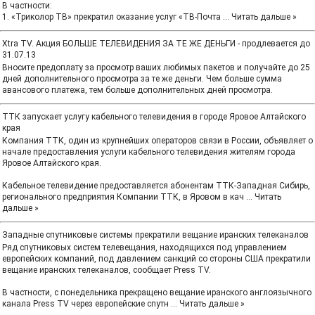
В частности:
1. «Триколор ТВ» прекратил оказание услуг «ТВ-Почта
...
Читать дальше »
Xtra TV. Акция БОЛЬШЕ ТЕЛЕВИДЕНИЯ ЗА ТЕ ЖЕ ДЕНЬГИ - продлевается до
31.07.13
Вносите предоплату за просмотр ваших любимых пакетов и получайте до 25
дней дополнительного просмотра за те же деньги. Чем больше сумма
авансового платежа, тем больше дополнительных дней просмотра.
ТТК запускает услугу кабельного телевидения в городе Яровое Алтайского
края
Компания ТТК, один из крупнейших операторов связи в России, объявляет о
начале предоставления услуги кабельного телевидения жителям города
Яровое Алтайского края.
Кабельное телевидение предоставляется абонентам ТТК-Западная Сибирь,
регионального предприятия Компании ТТК, в Яровом в кач
...
Читать
дальше »
Западные спутниковые системы прекратили вещание иранских телеканалов
Ряд спутниковых систем телевещания, находящихся под управлением
европейских компаний, под давлением санкций со стороны США прекратили
вещание иранских телеканалов, сообщает Press TV.
В частности, с понедельника прекращено вещание иранского англоязычного
канала Press TV через европейские спутн
...
Читать дальше »