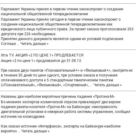
Парламент Украины принял в первом чтении законопроект о создании
национальной общественной телерадиокомпании
Парламент Украины принял сегодня в первом чтении законопроект о
создании национальной общественной телерадиокомпании как
юридического лица публичного права. За проект закона проголосовали 353
депутата при 226 необходимых.
Принятие данного документа является одним из условий подписания
Соглаше
...
Читать дальше »
Xtra TV. АКЦИЯ «2 ПО ЦЕНЕ 1» ПРОДЛЕВАЕТСЯ
Акция «2 по цене 1» продлевается до 31.08.13.
При заказе двух пакетов «Познавательный+» и «Фильмовый+», смотрите их
в течение 30 дней по цене одного, при условии заказа и получения
оплачиваемого доступа к 5 стандартным тематическим пакетам
(«Познавательный», «Фильмовый», «Спортивный»,
...
Читать дальше »
Названы две наиболее вероятные причины падения «Протона-М»
Во мнениях экспертов космической отрасли превалируют две версии
падения ракеты-носителя «Протон-М» на Байконуре: неисправность
двигательной установки и неверная работа системы управления, сообщил
источник на космодроме.
Как сказал источник «Интерфакса», эксперты на Байконуре наиболее
вероятно
...
Читать дальше »