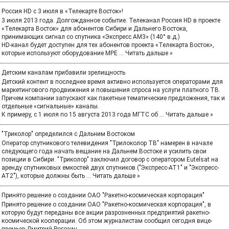
Россия HD с 3 июля в «Телекарте Восток»!
3 июля 2013 года. Долгожданное событие. Телеканал Россия HD в проекте
«Телекарта Восток» для абонентов Сибири и Дальнего Востока,
принимающих сигнал со спутника «Экспресс АМ3» (140° в.д.)
HD-канал будет доступен для тех абонентов проекта «Телекарта Восток»,
которые используют оборудование MPE
...
Читать дальше »
Детским каналам прибавили зрелищность
Детский контент в последнее время активно используется операторами для
маркетингового продвижения и повышения спроса на услуги платного ТВ.
Причем компании запускают как пакетные тематические предложения, так и
отдельные «сигнальные» каналы.
К примеру, с 1 июля по 15 августа 2013 года МГТС об
...
Читать дальше »
"Триколор" определился с Дальним Востоком
Оператор спутникового телевидения "Трилоколор ТВ" намерен в начале
следующего года начать вещание на Дальнем Востоке и усилить свои
позиции в Сибири. "Триколор" заключил договор с оператором Eutelsat на
аренду спутниковых емкостей двух спутников ("Экспресс-АТ1" и "Экспресс-
АТ2"), которые должны быть
...
Читать дальше »
Принято решение о создании ОАО "Ракетно-космическая корпорация"
Принято решение о создании ОАО "Ракетно-космическая корпорация", в
которую будут переданы все акции разрозненных предприятий ракетно-
космической кооперации. Об этом журналистам сообщил сегодня вице-