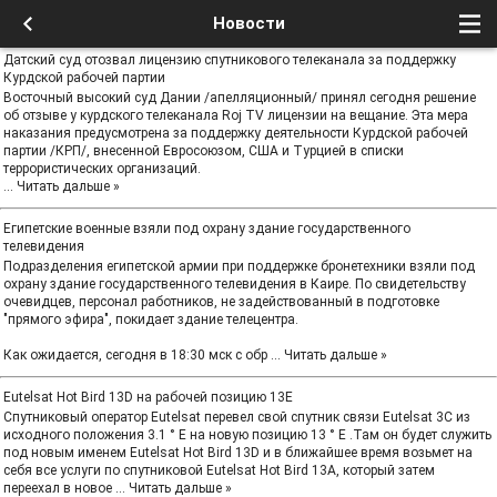
Новости
Датский суд отозвал лицензию спутникового телеканала за поддержку
Курдской рабочей партии
Восточный высокий суд Дании /апелляционный/ принял сегодня решение
об отзыве у курдского телеканала Roj TV лицензии на вещание. Эта мера
наказания предусмотрена за поддержку деятельности Курдской рабочей
партии /КРП/, внесенной Евросоюзом, США и Турцией в списки
террористических организаций.
...
Читать дальше »
Египетские военные взяли под охрану здание государственного
телевидения
Подразделения египетской армии при поддержке бронетехники взяли под
охрану здание государственного телевидения в Каире. По свидетельству
очевидцев, персонал работников, не задействованный в подготовке
"прямого эфира", покидает здание телецентра.
Как ожидается, сегодня в 18:30 мск с обр
...
Читать дальше »
Eutelsat Hot Bird 13D на рабочей позицию 13E
Спутниковый оператор Eutelsat перевел свой спутник связи Eutelsat 3C из
исходного положения 3.1 ° E на новую позицию 13 ° E .Там он будет служить
под новым именем Eutelsat Hot Bird 13D и в ближайшее время возьмет на
себя все услуги по спутниковой Eutelsat Hot Bird 13A, который затем
переехал в новое
...
Читать дальше »