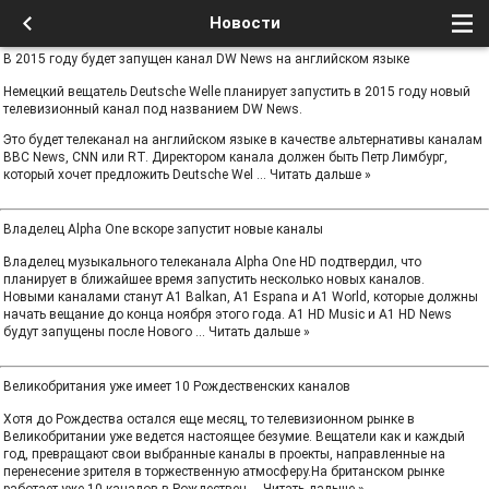
Новости
В 2015 году будет запущен канал DW News на английском языке
Немецкий вещатель Deutsche Welle планирует запустить в 2015 году новый
телевизионный канал под названием DW News.
Это будет телеканал на английском языке в качестве альтернативы каналам
BBC News, CNN или RT. Директором канала должен быть Петр Лимбург,
который хочет предложить Deutsche Wel
...
Читать дальше »
Владелец Alpha One вскоре запустит новые каналы
Владелец музыкального телеканала Alpha One HD подтвердил, что
планирует в ближайшее время запустить несколько новых каналов.
Новыми каналами станут A1 Balkan, A1 Espana и A1 World, которые должны
начать вещание до конца ноября этого года. A1 HD Music и A1 HD News
будут запущены после Нового
...
Читать дальше »
Великобритания уже имеет 10 Рождественских каналов
Хотя до Рождества остался еще месяц, то телевизионном рынке в
Великобритании уже ведется настоящее безумие. Вещатели как и каждый
год, превращают свои выбранные каналы в проекты, направленные на
перенесение зрителя в торжественную атмосферу.На британском рынке