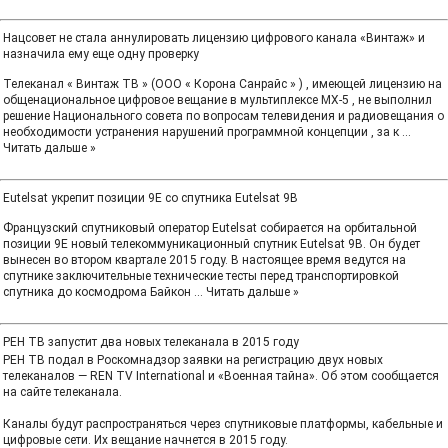
Нацсовет не стала аннулировать лицензию цифрового канала «Винтаж» и
назначила ему еще одну проверку
Телеканал « Винтаж ТВ » (ООО « Корона Санрайс » ) , имеющей лицензию на
общенациональное цифровое вещание в мультиплексе МХ-5 , не выполнил
решение Национального совета по вопросам телевидения и радиовещания о
необходимости устранения нарушений программной концепции , за к
...
Читать дальше »
Eutelsat укрепит позиции 9E со спутника Eutelsat 9B
Французский спутниковый оператор Eutelsat собирается на орбитальной
позиции 9Е новый телекоммуникационный спутник Eutelsat 9B. Он будет
вынесен во втором квартале 2015 году. В настоящее время ведутся на
спутнике заключительные технические тесты перед транспортировкой
спутника до космодрома Байкон
...
Читать дальше »
РЕН ТВ запустит два новых телеканала в 2015 году
РЕН ТВ подал в Роскомнадзор заявки на регистрацию двух новых
телеканалов — REN TV International и «Военная тайна». Об этом сообщается
на сайте телеканала.
Каналы будут распространяться через спутниковые платформы, кабельные и
цифровые сети. Их вещание начнется в 2015 году.