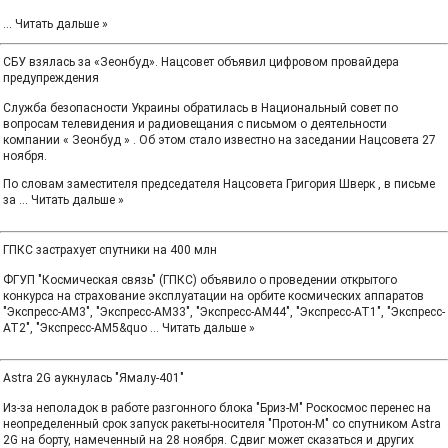
...
Читать дальше »
СБУ взялась за «Зеонбуд». Нацсовет объявил цифровом провайдера
предупреждения
Служба безопасности Украины обратилась в Национальный совет по
вопросам телевидения и радиовещания с письмом о деятельности
компании « Зеонбуд » . Об этом стало известно на заседании Нацсовета 27
ноября.
По словам заместителя председателя Нацсовета Григория Шверк , в письме
за
...
Читать дальше »
ГПКС застрахyет спутники на 400 млн
ФГУП "Космическая связь" (ГПКС) объявило о проведении открытого
конкурса на страхование эксплуатации на орбите космических аппаратов
"Экспресс-АМ3", "Экспресс-АМ33", "Экспресс-АМ44", "Экспресс-АТ1", "Экспресс-
АТ2", "Экспресс-АМ5&quo
...
Читать дальше »
Astra 2G аукнулась "Ямалу-401"
Из-за неполадок в работе разгонного блока "Бриз-М" Роскосмос перенес на
неопределенный срок запуск ракеты-носителя "Протон-М" со спутником Astra
2G на борту, намеченный на 28 ноября. Сдвиг может сказаться и других