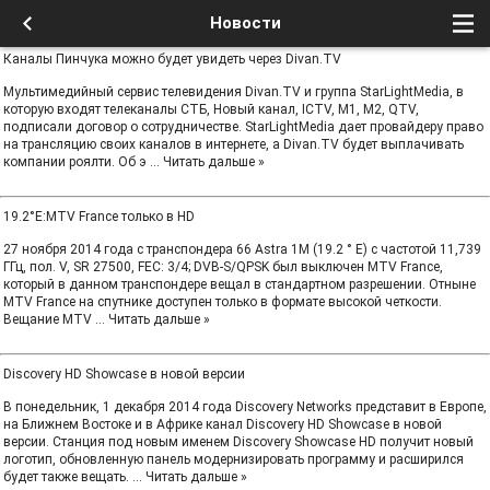
Новости
Каналы Пинчука можно будет увидеть через Divan.TV
Мультимедийный сервис телевидения Divan.TV и группа StarLightMedia, в
которую входят телеканалы СТБ, Новый канал, ICTV, M1, M2, QTV,
подписали договор о сотрудничестве. StarLightMedia дает провайдеру право
на трансляцию своих каналов в интернете, а Divan.TV будет выплачивать
компании роялти. Об э
...
Читать дальше »
19.2°E:MTV France только в HD
27 ноября 2014 года с транспондера 66 Astra 1M (19.2 ° E) с частотой 11,739
ГГц, пол. V, SR 27500, FEC: 3/4; DVB-S/QPSK был выключен MTV France,
который в данном транспондере вещал в стандартном разрешении. Отныне
MTV France на спутнике доступен только в формате высокой четкости.
Вещание MTV
...
Читать дальше »
Discovery HD Showcase в новой версии
В понедельник, 1 декабря 2014 года Discovery Networks представит в Европе,
на Ближнем Востоке и в Африке канал Discovery HD Showcase в новой
версии. Станция под новым именем Discovery Showcase HD получит новый
логотип, обновленную панель модернизировать программу и расширился
будет также вещать.
...
Читать дальше »