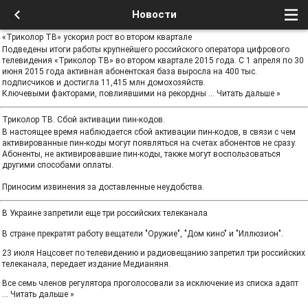
Новости
«Триколор ТВ» ускорил рост во втором квартале
Подведены итоги работы крупнейшего российского оператора цифрового
телевидения «Триколор ТВ» во втором квартале 2015 года. С 1 апреля по 30
июня 2015 года активная абонентская база выросла на 400 тыс.
подписчиков и достигла 11,415 млн домохозяйств.
Ключевыми факторами, повлиявшими на рекордны
...
Читать дальше »
Триколор ТВ. Сбой активации пин-кодов.
В настоящее время наблюдается сбой активации пин-кодов, в связи с чем
активированные пин-коды могут появляться на счетах абонентов не сразу.
Абоненты, не активировавшие пин-коды, также могут воспользоваться
другими способами оплаты.
Приносим извинения за доставленные неудобства.
В Украине запретили еще три российских телеканала
В стране прекратят работу вещатели "Оружие", "Дом кино" и "Иллюзион".
23 июля Нацсовет по телевидению и радиовещанию запретил три российских
телеканала, передает издание Медианяня.
Все семь членов регулятора проголосовали за исключение из списка адапт
...
Читать дальше »