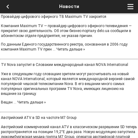
Новости
Провайдер цифрового эфирного ТВ Maximum TV закроется
Компания Maximum TV — провайдер цифрового эфирного телевидения —
прекратит свою деятельность. Об этом бизнес-порталу delo.ua сообщили в
абонентском отделе предприятия, не указав причин.
По данным Единого государственного реестра, основанная в 2006 году
компания Maximum TV прин
...
Читать дальше »
TV Nova запустит в Словакии международный канал NOVA International
Уже в следующем году словацкие зрители могут рассчитывать на новый
канал NOVA International, который является международной версией самой
популярной чешской телекомпании Nova. В его вещании много самых
популярных оригинальных программ TV Nova, имеющих лицензию на
вещание за границу.
Вещан
...
Читать дальше »
Австрийский ATV в SD на частоте М7 Group
Австрийский коммерческий канал ATV в классическом разрешении SD теперь
распространяется на позиции 19,2°E два раза. Новую модуляцию запустила
люксембургжская медиа группа М7 Group, оператор австрийской платной