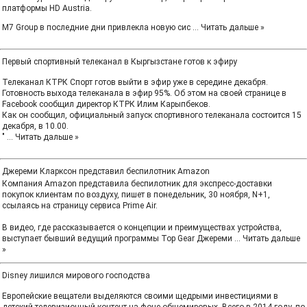
платформы HD Austria.
M7 Group в последние дни привлекла новую сис
...
Читать дальше »
Первый спортивный телеканал в Кыргызстане готов к эфиру
Телеканал КТРК Спорт готов выйти в эфир уже в середине декабря.
Готовность выхода телеканала в эфир 95%. Об этом на своей странице в
Facebook сообщил директор КТРК Илим Карыпбеков.
Как он сообщил, официальный запуск спортивного телеканала состоится 15
декабря, в 10.00.
"
...
Читать дальше »
Джереми Кларксон представил беспилотник Amazon
Компания Amazon представила беспилотник для экспресс-доставки
покупок клиентам по воздуху, пишет в понедельник, 30 ноября, N+1,
ссылаясь на страницу сервиса Prime Air.
В видео, где рассказывается о концепции и преимуществах устройства,
выступает бывший ведущий программы Top Gear Джереми
...
Читать дальше
»
Disney лишился мирового господства
Европейские вещатели выделяются своими щедрыми инвестициями в