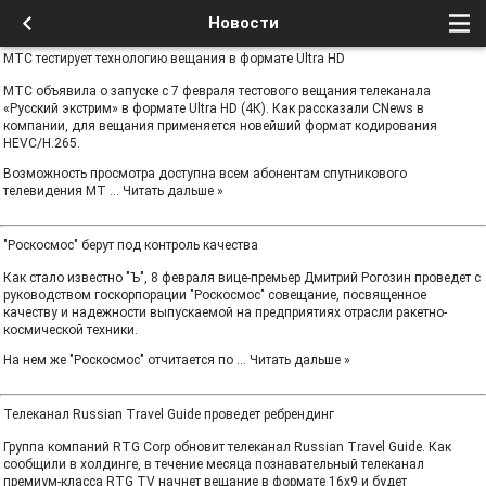
Новости
МТС тестирует технологию вещания в формате Ultra HD
МТС объявила о запуске с 7 февраля тестового вещания телеканала
«Русский экстрим» в формате Ultra HD (4К). Как рассказали CNews в
компании, для вещания применяется новейший формат кодирования
HEVC/H.265.
Возможность просмотра доступна всем абонентам спутникового
телевидения МТ
...
Читать дальше »
"Роскосмос" берут под контроль качества
Как стало известно "Ъ", 8 февраля вице-премьер Дмитрий Рогозин проведет с
руководством госкорпорации "Роскосмос" совещание, посвященное
качеству и надежности выпускаемой на предприятиях отрасли ракетно-
космической техники.
На нем же "Роскосмос" отчитается по
...
Читать дальше »
Телеканал Russian Travel Guide проведет ребрендинг
Группа компаний RTG Corp обновит телеканал Russian Travel Guide. Как
сообщили в холдинге, в течение месяца познавательный телеканал
премиум-класса RTG TV начнет вещание в формате 16х9 и будет