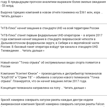
году. В предыдущем прогнозе аналитики выражали более смелые ожидания
- $5 млрд.
Выручка турецких компаний в новом отчете понижена на $361 млн, изра
...
Читать дальше »
"НТВ-Плюс" начнет вещание в стандарте UHD на всей территории России
"НТВ-Плюс" станет первым федеральным UHD-оператором – в апреле 2017
года компания начнет вещание в стандарте сверхвысокой четкости в
Дальневосточном федеральном округе, в Сибири и в европейской части
России. В базовый пакет оператора войдут три канала в стандарте UHD.
Телевидение
...
Читать дальше »
Новый канал "Точка отрыва" об экстремальных видах спорта появится в
России
Компания "Контент Юнион" – производитель и дистрибьютор телеканалов
"Клуб100" и "Стрим ТВ" – объявила о запуске нового телеканала "Точка
отрыва". Планируется, что он начнет вещание летом 2017 года.
Концепция телеканала направлена на попу
...
Читать дальше »
SpaceX намерена совершать запуски ракеты каждые две-три недели
Американская компания SpaceX намерена совершать запуски ракеты Falcon