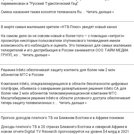
переименован в "Русский Туристический Гид".
Смена названия также коснется телеканала Ru
...
Читать дальше »
В марте самые маленькие зрители «НТВ-Плюс» увидят новый канал
На самом деле он не совсем новый и более того — с помощью «хитрого»
просмотра некоторые пользователи спутникового телевидения имели
возможность его наблюдать и оценить. Это телеканал для самых маленьких
телезрителей и его дистрибьюция в России занимается ООО ТАЙМ МЕДИА
ГРУПП, ко
...
Читать дальше »
Решение Irdeto обеспечивает защиту контента для более чем 2 млн
абонентов МТС в России
Компания Irdeto, специализирующаяся в области безопасности цифровых
платформ, объявила о завершении развертывания решения Irdeto CA для
более чем 2 млн абонентов телекоммуникационной компании МТС.
Масштабируемое решение Irdeto в области условного доступа обеспечивает
теперь защиту телевизионных с
...
Читать дальше »
Прогноз доходов платного ТВ на Ближнем Востоке и в Африке понижен
Доходы платного ТВ в 20 странах Ближнего Востока и северной Африке в
новом отчете Digital TV Research прогнозируется на уровне $4 млрд в 2021