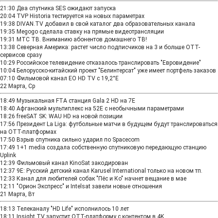
21:30
Два спутника SES ожидают запуска
20:04
TVP Historia тестируется на новых параметрах
19:38
DIVAN.TV добавил в свой каталог два образовательных канала
19:35
Megogo сделала ставку на прямые видеотрансляции
19:31
МТС ТВ. Вниманию абонентов домашнего ТВ!
13:38
Северная Америка: растет число подписчиков на 3 и больше OTT-
сервисов сразу
10:29
Российское телевидение отказалось транслировать "Евровидение"
10:04
Белорусско-китайский проект "Белинтерсат" уже имеет портфель заказов
07:10
Фильмовой канал EO HD TV с 19,2°E
22 Марта, Ср
18:49
Музыкальная FTA станция Gala 2 HD на 7E
18:40
Афганский мультиплекс на 52Е с необычными параметрами
18:26
freeSAT SK: WAU HD на новой позиции
17:56
Президент La Liga: футбольные матчи в будущем будут транслироваться
на OTT-платформах
17:50
Взрыв спутника сильно ударил по Spacecom
17:49
1+1 media создала собственную спутниковую передающую станцию
Uplink
12:39
Фильмовый канал KinoSat закодирован
12:37
9E: Русский детский канал Karusel International только на новом тп.
12:33
Канал для любителей собак "Пёс и Ко" начнет вещание в мае
12:11
"Орион Экспресс" и Intelsat завели новые отношения
21 Марта, Вт
18:13
Телеканалу "HD Life" исполнилось 10 лет
18:11
Insight TV запустит OTT-платформу с контентом в 4K