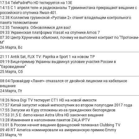
17:54
TelePadrePio HD тестируется на 13Е
14:15
С 1 апреля теле- и радиоканалы Туркменистана прекращают вещание с
российского спутника Ямал-401.
12:38
Коллектив грузинской «Рустави 2» станет владельцем контрольного
пакета телекомпании
12:35
Телекарта. Обновляемся для вас!
09:33
Украинская платформа Viasat на спутнике Amos 7
07:30
Центр Хруничева объяснил, почему не выполнил контракт по "Протонам-
М"
26 Марта, Вс
21:11
Antik Sat, FLIX TV: Paprika и Sport 1 нa новом TP
09:19
Вице-премьер Украины выдвинул условие участия России в
"Евровидении"
25 Марта, Сб
08:04
Провайдер «Ланет» отказался от двойной лицензии на кабельное
вещание
24 Марта, Пт
18:26
Nova Digi TV тестирует CT1 HD на новой емкости
17:57
Китай запустит новый метеоспутник во втором полугодии 2017 года
17:55
Запуски из Куру отложены из-за гражданских беспорядков
17:53
31,5 E: demo канал Astra Ultra HD закончил вещание
13:28
Изменения в наполнении пакетов ZALA IPTV
13:01
В России начнет вещание французский телеканал Clubbing TV
09:49
RT America номинировали на американскую премию Emmy
23 Марта, Чт