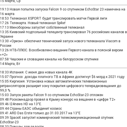
15 Марта, Ср
19:13
Новая попытка запуска Falcon 9 со спутником EchoStar 23 намечена на
16 марта
18:53
Телеканал XSPORT будет транслировать матчи Первой лиги
17:26
Телекарта. Новый телеканал Spike!
17:13
Минобороны запустит собственный телеканал
13:35
Киевский подпольный телецентр транслировал 76 российских каналов в
Украине
13:30
«Орион» обеспечил технический запуск нового телеканала Viacom в
России
13:26
НТВ-ПЛЮС. Возобновлено вещание Первого канала в поясной версии
«+2»
07:58
Чешские и словацкие каналы на белорусском спутнике
14 Марта, Вт
18:33
Испания: С июня два новых канала 4K
15:07
Прогноз: доходы платного ТВ в Африке достигнут $6 млрд к 2021 году
15:05
Киргизия. Установка новых автоматических телевизионных
ретрансляторов расширит зону покрытия цифрового телерадиовещания до
99,0 %
15:03
Запуск ракеты Falcon 9 со спутником EchoStar-23 отложен
09:48
Роскомнадзор провел в Крыму конкурс на вещание в «цифре Т2»
09:46
I24news HD на 13°Е.
09:44
Страны ЕАЭС объединит космос
09:41
ARD Das Erste только до 31.03.2017 на 13°E
09:39
SpaceX запустит коммерческий телекоммуникационный спутник
EchoStar-23
08:33
Поводы для радости