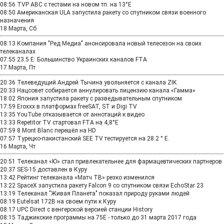
08:56
TVP ABC с тестами на новом тп. на 13°Е
08:50
Американская ULA запустила ракету со спутником связи военного
назначения
18 Марта, Сб
08:13
Компания "Ред Медиа" анонсировала новый телесезон на своих
телеканалах
07:55
23.5 E: Большинство Украинских каналов FTA
17 Марта, Пт
20:36
Телеведущий Андрей Тычина увольняется с канала ZIK
20:33
Нацсовет собирается аннулировать лицензию канала «Гамма»
18:02
Япония запустила ракету с разведывательным спутником
17:59
Eroxxx в платформах freeSAT, ST и Digi TV
13:35
YouTube отказывается от аннотаций к видео
13:33
Repetitor TV стартовал FTA на 4,8°E
07:59
8 Mont Blanc перешёл на HD
07:57
Турецко-пакистанский SEE TV тестируется на 28.2 ° Е.
16 Марта, Чт
20:51
Телеканал «Ю» стал привлекательнее для фармацевтических партнеров
20:37
SES-15 доставлен в Куру
13:42
Рейтинг телеканала «Матч ТВ» резко изменился
13:22
SpaceX запустила ракету Falcon 9 со спутником связи EchoStar 23
13:19
Телеканал "Живая Планета" показал природу руками людей
08:19
Eutelsat 172B на своем пути к Куру
08:17
UPC Direct с венгерской версией станции History
08:15
Таджикские программы на 75E - только до 31 марта 2017 года