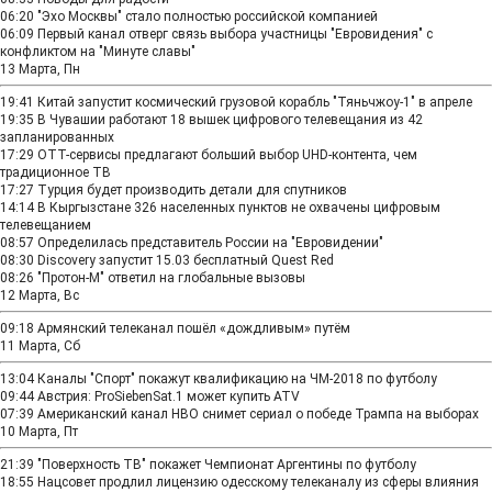
06:20
"Эхо Москвы" стало полностью российской компанией
06:09
Первый канал отверг связь выбора участницы "Евровидения" с
конфликтом на "Минуте славы"
13 Марта, Пн
19:41
Китай запустит космический грузовой корабль "Тяньчжоу-1" в апреле
19:35
В Чувашии работают 18 вышек цифрового телевещания из 42
запланированных
17:29
OTT-сервисы предлагают больший выбор UHD-контента, чем
традиционное ТВ
17:27
Турция будет производить детали для спутников
14:14
В Кыргызстане 326 населенных пунктов не охвачены цифровым
телевещанием
08:57
Определилась представитель России на "Евровидении"
08:30
Discovery запустит 15.03 бесплатный Quest Red
08:26
"Протон-М" ответил на глобальные вызовы
12 Марта, Вс
09:18
Армянский телеканал пошёл «дождливым» путём
11 Марта, Сб
13:04
Каналы "Спорт" покажут квалификацию на ЧМ-2018 по футболу
09:44
Австрия: ProSiebenSat.1 может купить ATV
07:39
Американский канал HBO снимет сериал о победе Трампа на выборах
10 Марта, Пт
21:39
"Поверхность ТВ" покажет Чемпионат Аргентины по футболу
18:55
Нацсовет продлил лицензию одесскому телеканалу из сферы влияния