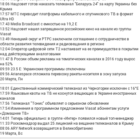
18:06
Нацсовет готов наказать телеканал "Беларусь 24" за карту Украины без
Крыма
17:57
МТС переводит платформы кабельного и спутникового ТВ в формат
Ultra HD
17:43
Media Broadcast с емкостью на 19,2 E
13:52
Нацсовет нашел запрещенное российские кино на канале из группы
Viasat
13:49
Ненецкий округ и РТРС заключили соглашение о сотрудничестве в
области развития телевидения и радиовещания в регионе
12:04
Оператор цифровой сети Т2 настаивает на ее преимуществе в покрытии
над действующими аналоговыми
11:47
В России объем рекламы на тематических каналах в 2016 году вырос
на 52%
09:59
23.5 E: Украинские программы отключены
09:56
Arianespace отложила перевозку ракеты-носителя в зону запуска
20 Марта, Пн
18:01
Единственный коммерческий телеканал из Черногории исключен с 16°E
17:59
Языковые квоты на ТВ не коснутся вещающих в Украине иностранных
каналов
17:56
Телеканал "Тонис" объявляет о серьезном обновлении
17:54
Изменения в программном предложении Viasat абонентам услуги
«Домашнее ТВ»
14:01
Теперь официально: в группе «Интер» появился новый топ-менеджер
11:33
Роскомнадзор выдал 25 лицензий на вещание телеканалов в Крыму
08:06
ARY Network возвращается в Великобританию
19 Марта, Вс