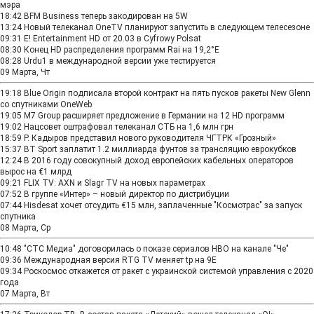
мэра
18:42
BFM Business теперь закодирован на 5W
13:24
Новый телеканал OneTV планируют запустить в следующем телесезоне
09:31
E! Entertainment HD от 20.03 в Cyfrowy Polsat
08:30
Конец HD распределения программ Rai на 19,2°E
08:28
Urdu1 в международной версии уже тестируется
09 Марта, Чт
19:18
Blue Origin подписала второй контракт на пять пусков ракеты New Glenn
со спутниками OneWeb
19:05
M7 Group расширяет предложение в Германии на 12 HD программ
19:02
Нацсовет оштрафовал телеканал СТБ на 1,6 млн грн
18:59
Р. Кадыров представил нового руководителя ЧГТРК «Грозный»
15:37
BT Sport заплатит 1.2 миллиарда фунтов за трансляцию еврокубков
12:24
В 2016 году совокупный доход европейских кабельных операторов
вырос на €1 млрд
09:21
FLIX TV: AXN и Slagr TV на новых параметрах
07:52
В группе «Интер» – новый директор по дистрибуции
07:44
Hisdesat хочет отсудить €15 млн, заплаченные "Космотрас" за запуск
спутника
08 Марта, Ср
10:48
"СТС Медиа" договорилась о показе сериалов HBO на канале "Че"
09:36
Международная версия RTG TV меняет tp на 9E
09:34
Роскосмос откажется от ракет с украинской системой управления с 2020
года
07 Марта, Вт