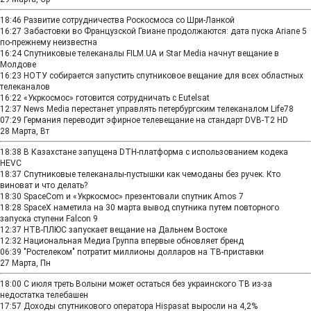
18:46
Развитие сотрудничества Роскосмоса со Шри-Ланкой
16:27
Забастовки во Французской Гвиане продолжаются: дата пуска Ariane 5
по-прежнему неизвестна
16:24
Спутниковые телеканалы FILM.UA и Star Media начнут вещание в
Молдове
16:23
НОТУ собирается запустить спутниковое вещание для всех областных
телеканалов
16:22
«Укркосмос» готовится сотрудничать с Eutelsat
12:37
News Media перестанет управлять петербургским телеканалом Life78
07:29
Германия переводит эфирное телевещание на стандарт DVB-T2 HD
28 Марта, Вт
18:38
В Казахстане запущена DTH-платформа с использованием кодека
HEVC
18:37
Спутниковые телеканалы-пустышки как чемоданы без ручек. Кто
виноват и что делать?
18:30
SpaceCom и «Укркосмос» презентовали спутник Amos 7
18:28
SpaceX наметила на 30 марта вывод спутника путем повторного
запуска ступени Falcon 9
12:37
НТВ‑ПЛЮС запускает вещание на Дальнем Востоке
12:32
Национальная Медиа Группа впервые обновляет бренд
06:39
"Ростелеком" потратит миллионы долларов на ТВ-приставки
27 Марта, Пн
18:00
С июля треть Волыни может остаться без украинского ТВ из-за
недостатка телебашен
17:57
Доходы спутникового оператора Hispasat выросли на 4,2%