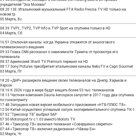
учредителей "Эха Москвы"
08:20
13E: Итальянский музыкальный FTA Radio Freccia TV HD только на
новом tp
05 Марта, Вс
08:39
TVP1, TVP2, TVP Info и TVP Sport на спутнике только в HD
04 Марта, Сб
16:51
Отключая каналы: когда Украина откажется от аналогового
телевизионного вещания
09:33
Глава CNN рассказал о зависимости Трампа от просмотра его
телеканала
08:37
Армянский Shant TV Premium перешел на HD
08:17
Sony Pictures приобретает итальянские каналы NekoTV и Capri Gourmet
03 Марта, Пт
18:20
«ДНР» расширила вещание своих телеканалов на Днепр, Харьков и
Херсон
18:16
К 2026 году в мире будут вещать более 53 тыс. телеканалов
18:13
Частная компания Dauria Aerospace запустит в 2017 году два спутника
по госконтракту
17:48
Запущена новая версия мобильного приложения «НТВ‑ПЛЮС ТВ»
12:56
Китай осуществил успешный запуск экспериментального спутника ТК-1
07:52
"Триколор ТВ" выбрал SAP
07:50
Motorsport.tv с 1.03 вместо Motors TV
07:46
«Триколор ТВ» включил телеканал «Совершенно секретно»
07:44
«Триколор ТВ» включил радиоканал «Чăваш Ен»
02 Марта, Чт