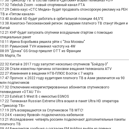
17:36
Триколор ТВ. В состав пакета «Детский» вошел телеканал «О!»
17:32
Teleclub Zoom - новый спортивный канал FTA
17:29
Сейлз-хаус «СТС Медиа» будет продавать спонсорскую рекламу на РЕН
ТВ и «Пятом канале»
13:40
Arabsat 6D будет работать в орбитальной позиции 44,5°E
13:38
Азиатско-Тихоокеанский регион: лидерами платного ТВ станут Индия и
Китай
12:21
КНР будет запускать спутники воздушным стартом с помощью
специальных ракет
10:11
Ирина Воробьева решила уйти с "Эха Москвы"
10:01
Румынский TVH изменил частоту на 4W
08:09
"Дочка" GS Group пришлет ОТТ из Франции
06 Марта, Пн
22:32
Китай в 2017 году запустит несколько спутников "Бэйдоу-3"
22:28
Стали известны причины остановки вещания телеканала ATV
22:27
Изменения в вещании НТВ‑ПЛЮС Восток с 7 марта
17:47
Прогноз: к 2022 году аудитория платного ТВ в Азии увеличится на 90
млн подписчиков
17:32
Отключение незарегистрированных абонентов спутникового
телевидения «OTAU TV»
17:23
Eutelsat 5 West B с емкостью EGNOS
17:22
Телеканал Russian Extreme Ultra вошел в пакет Ultra HD оператора
«Триколор ТВ»
17:19
20% возвращаются за Спутниковое ТВ МТС!
13:24
К «закону Яровой» подключилось кабельное
13:21
Исследование: четверть россиян подключают дополнительные пакеты
платного ТВ
09:44
Венедиктов сообщил о согласии EM Holding выйти из прямых