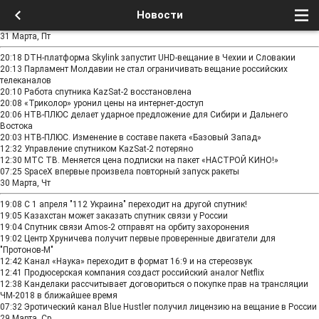
Новости
31 Марта, Пт
20:18
DTH-платформа Skylink запустит UHD-вещание в Чехии и Словакии
20:13
Парламент Молдавии не стал ограничивать вещание российских
телеканалов
20:10
Работа спутника KazSat-2 восстановлена
20:08
«Триколор» уронил цены на интернет-доступ
20:06
НТВ‑ПЛЮС делает ударное предложение для Сибири и Дальнего
Востока
20:03
НТВ-ПЛЮС. Изменение в составе пакета «Базовый Запад»
12:32
Управление спутником KazSat-2 потеряно
12:30
МТС ТВ. Меняется цена подписки на пакет «НАСТРОЙ КИНО!»
07:25
SpaceX впервые произвела повторный запуск ракеты
30 Марта, Чт
19:08
С 1 апреля "112 Украина" переходит на другой спутник!
19:05
Казахстан может заказать спутник связи у России
19:04
Спутник связи Amos-2 отправят на орбиту захоронения
19:02
Центр Хруничева получит первые проверенные двигатели для
"Протонов-М"
12:42
Канал «Наука» переходит в формат 16:9 и на стереозвук
12:41
Продюсерская компания создаст российский аналог Netflix
12:38
Канделаки рассчитывает договориться о покупке прав на трансляции
ЧМ-2018 в ближайшее время
07:32
Эротический канал Blue Hustler получил лицензию на вещание в России
29 Марта, Ср