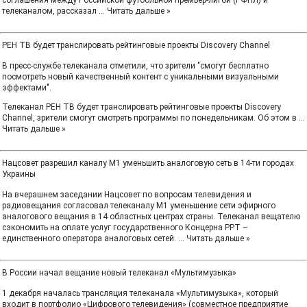
соглашения между Российской футбольной премьер-лигой (РФПЛ) и
телеканалом, рассказал
...
Читать дальше »
РЕН ТВ будет транслировать рейтинговые проекты Discovery Channel
В пресс-службе телеканала отметили, что зрители "смогут бесплатно
посмотреть новый качественный контент с уникальными визуальными
эффектами".
Телеканал РЕН ТВ будет транслировать рейтинговые проекты Discovery
Channel, зрители смогут смотреть программы по понедельникам. Об этом в
...
Читать дальше »
Нацсовет разрешил каналу М1 уменьшить аналоговую сеть в 14-ти городах
Украины
На вчерашнем заседании Нацсовет по вопросам телевидения и
радиовещания согласовал телеканалу М1 уменьшение сети эфирного
аналогового вещания в 14 областных центрах страны. Телеканал вещателю
сэкономить на оплате услуг государственного Концерна РРТ –
единственного оператора аналоговых сетей.
...
Читать дальше »
В России начал вещание новый телеканал «Мультимузыка»
1 декабря началась трансляция телеканала «Мультимузыка», который
входит в портфолио «Цифрового телевидения» (совместное предприятие