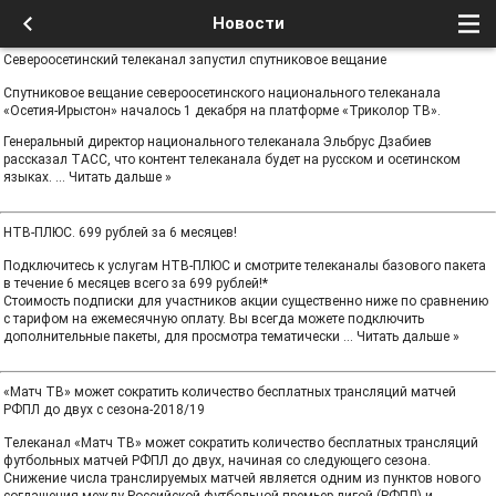
Новости
Североосетинский телеканал запустил спутниковое вещание
Спутниковое вещание североосетинского национального телеканала
«Осетия-Ирыстон» началось 1 декабря на платформе «Триколор ТВ».
Генеральный директор национального телеканала Эльбрус Дзабиев
рассказал ТАСС, что контент телеканала будет на русском и осетинском
языках.
...
Читать дальше »
НТВ‑ПЛЮС. 699 рублей за 6 месяцев!
Подключитесь к услугам НТВ‑ПЛЮС и смотрите телеканалы базового пакета
в течение 6 месяцев всего за 699 рублей!*
Стоимость подписки для участников акции существенно ниже по сравнению
с тарифом на ежемесячную оплату. Вы всегда можете подключить
дополнительные пакеты, для просмотра тематически
...
Читать дальше »
«Матч ТВ» может сократить количество бесплатных трансляций матчей
РФПЛ до двух с сезона-2018/19
Телеканал «Матч ТВ» может сократить количество бесплатных трансляций
футбольных матчей РФПЛ до двух, начиная со следующего сезона.
Снижение числа транслируемых матчей является одним из пунктов нового