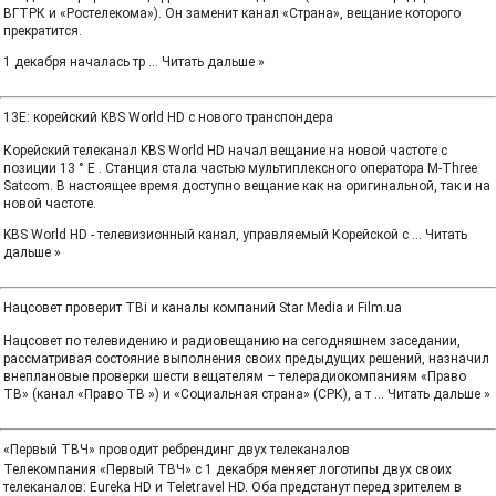
ВГТРК и «Ростелекома»). Он заменит канал «Страна», вещание которого
прекратится.
1 декабря началась тр
...
Читать дальше »
13E: корейский KBS World HD c нового транспондера
Корейский телеканал KBS World HD начал вещание на новой частоте c
позиции 13 ° E . Станция стала частью мультиплексного оператора M-Three
Satcom. В настоящее время доступно вещание как на оригинальной, так и на
новой частоте.
KBS World HD - телевизионный канал, управляемый Корейской с
...
Читать
дальше »
Нацсовет проверит ТВі и каналы компаний Star Media и Film.ua
Нацсовет по телевидению и радиовещанию на сегодняшнем заседании,
рассматривая состояние выполнения своих предыдущих решений, назначил
внеплановые проверки шести вещателям – телерадиокомпаниям «Право
ТВ» (канал «Право ТВ ») и «Социальная страна» (СРК), а т
...
Читать дальше »
«Первый ТВЧ» проводит ребрендинг двух телеканалов
Телекомпания «Первый ТВЧ» с 1 декабря меняет логотипы двух своих
телеканалов: Eureka HD и Teletravel HD. Оба предстанут перед зрителем в