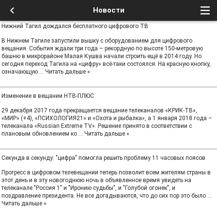
Новости
Нижний Тагил дождался бесплатного цифрового ТВ
В Нижнем Тагиле запустили вышку с оборудованием для цифрового
вещания. События ждали три года – рекордную по высоте 150-метровую
башню в микрорайоне Малая Кушва начали строить ещё в 2014 году. Но
сегодня переход Тагила на «цифру» всё-таки состоялся. На красную кнопку,
означающую
...
Читать дальше »
Изменение в вещании НТВ‑ПЛЮС
29 декабря 2017 года прекращается вещание телеканалов «КРИК‑ТВ»,
«МИР» (+4), «ПСИХОЛОГИЯ21» и «Охота и рыбалка», а 1 января 2018 года –
телеканала «Russian Extreme TV». Решение принято в соответствии с
плановым обновлением ко
...
Читать дальше »
Секунда в секунду: "цифра" помогла решить проблему 11 часовых поясов
Прогресс в цифровом телевещании теперь позволит всем жителям страны в
этот день и в эту новогоднюю ночь в объявленное время увидеть на
телеканале "Россия 1" и "Иронию судьбы", и "Голубой огонек", и
поздравление президента. Не все догадываются, что до сих пор это было
...
Читать дальше »