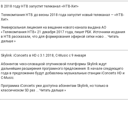
В 2018 году НТВ запустит телеканал «НТВ-Хит»
Телекомпания НТВ до весны 2018 года запустит новый телеканал — «НТВ-
Хит».
Универсальная лицензия на вещание нового канала выдана АО
«Телекомпания НТВ» 21 декабря 2017 года, пишет РБК. Источники издания
в НТВ рассказали, что для формирования эфирной сетки ново
...
Читать
дальше »
Skylink: iConcerts в HD с 3.1.2018, C-Music с 9 января
Абонентов чехо-словацкой спутниковой платформы Skylink ждут
дальнейшие расширения програмного предложения. В начале следующего
года в предложение будут добавлены музыкальные станции iConcerts HD и
C-Music.
Программа iConcerts уже доступна абонентам Skylink, но только в
классическом SD раз
...
Читать дальше »