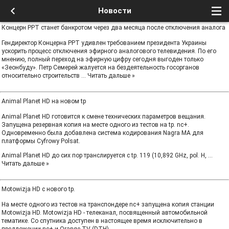
Новости
Концерн РРТ станет банкротом через два месяца после отключения аналога
Гендиректор Концерна РРТ удивлен требованием президента Украины
ускорить процесс отключения эфирного аналогового телевидения. По его
мнению, полный переход на эфирную цифру сегодня выгоден только
«Зеонбуду». Петр Семерей жалуется на бездеятельность госорганов
относительно строительств
...
Читать дальше »
Animal Planet HD на новом tp
Animal Planet HD готовится к смене технических параметров вещания.
Запущена резервная копия на месте одного из тестов на tр. nc+.
Одновременно была добавлена система кодирования Nagra MA для
платформы Cyfrowy Polsat.
Animal Planet HD до сих пор транслируется с tp. 119 (10,892 GHz, pol. H,
...
Читать дальше »
Motowizja HD с нового tp.
На месте одного из тестов на транспондере nc+ запущена копия станции
Motowizja HD. Motowizja HD - телеканал, посвященный автомобильной
тематике. Со спутника доступен в настоящее время исключительно в