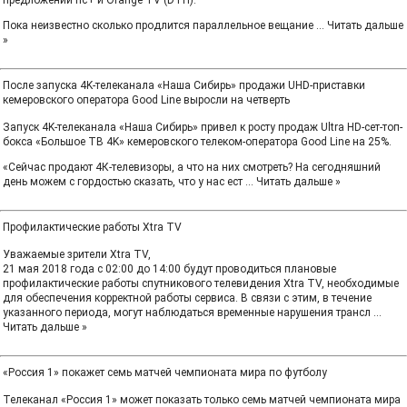
предложении nc+ и Orange ТV (DTH).
Пока неизвестно сколько продлится параллельное вещание
...
Читать дальше
»
После запуска 4K-телеканала «Наша Сибирь» продажи UHD-приставки
кемеровского оператора Good Line выросли на четверть
Запуск 4K-телеканала «Наша Сибирь» привел к росту продаж Ultra HD-сет-топ-
бокса «Большое ТВ 4K» кемеровского телеком-оператора Good Line на 25%.
«Сейчас продают 4К-телевизоры, а что на них смотреть? На сегодняшний
день можем с гордостью сказать, что у нас ест
...
Читать дальше »
Профилактические работы Xtra TV
Уважаемые зрители Xtra TV,
21 мая 2018 года с 02:00 до 14:00 будут проводиться плановые
профилактические работы спутникового телевидения Xtra TV, необходимые
для обеспечения корректной работы сервиса. В связи с этим, в течение
указанного периода, могут наблюдаться временные нарушения трансл
...
Читать дальше »
«Россия 1» покажет семь матчей чемпионата мира по футболу
Телеканал «Россия 1» может показать только семь матчей чемпионата мира