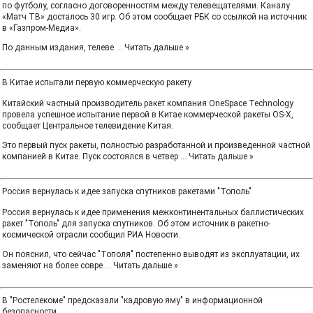
по футболу, согласно договоренностям между телевещателями. Каналу
«Матч ТВ» досталось 30 игр. Об этом сообщает РБК со ссылкой на источник
в «Газпром-Медиа».
По данным издания, телеве
...
Читать дальше »
В Китае испытали первую коммерческую ракету
Китайский частный производитель ракет компания OneSpace Technology
провела успешное испытание первой в Китае коммерческой ракеты OS-X,
сообщает Центральное телевидение Китая.
Это первый пуск ракеты, полностью разработанной и произведенной частной
компанией в Китае. Пуск состоялся в четвер
...
Читать дальше »
Россия вернулась к идее запуска спутников ракетами "Тополь"
Россия вернулась к идее применения межконтинентальных баллистических
ракет "Тополь" для запуска спутников. Об этом источник в ракетно-
космической отрасли сообщил РИА Новости.
Он пояснил, что сейчас "Тополя" постепенно выводят из эксплуатации, их
заменяют на более совре
...
Читать дальше »
В "Ростелекоме" предсказали "кадровую яму" в информационной
безопасности