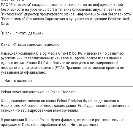
ПАО "Ростелеком" ожидает нехватки специалистов по информационной
безопасности на уровне 50-60% в течение ближайших двух лет, заявил
"Интерфаксу" директор продуктового офиса "Информационная безопасность"
"Ростелекома" Станислав Барташевич в кулуарах конференции Positive Hack
Days.
"В бли
...
Читать дальше »
Канал R1 Extra завершил эмиссию
Немецкая компания Dialog Media GmbH & Co. KG, известная по развитию
русскоязычных телевизионных каналов в Европе, прекратила вещание
одного из них. Канал R1 Extra больше не доступен в некодированной
передаче спутникового приема (FTA). Причины приостановки проекта не
указываются официально.
...
Читать дальше »
Polsat хочет запустить канал Polsat Rodzina
Концессионная заявка на канал Polsat Rodzina была представлена ​​в
Национальный совет по телерадиовещанию. Это будет новая телевизионная
станция Polsat, адресованная всем зрителям.
В расписании Rodzina Polsat будут фильмы, сериалы и развлекательные
программы. Пока нет подробностей об
...
Читать дальше »