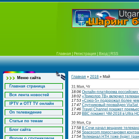
Главная
|
Регистрация
|
Вход
|
RSS
Главная
»
2018
»
Май
Меню сайта
Главная страница
31 Мая, Чт
18:06
Онлайн-платформа российских 
Вся лента новостей
18:02
«Триколор ТВ» включил телекана
17:53
«Союз-5» подорожал более чем
IPTV и OTT TV онлайн
17:47
Спутниковый провайдер ViaSat 
17:46
Travel Channel покажет премье
On телевидение
12:20
BBC покажет ЧМ-2018 в Ultra H
Статьи по темам
30 Мая, Ср
17:58
В Сочи начал вещание телекана
Блог сайта
17:56
Spacecom приостановил контра
17:54
Телеканал НТН тоже будет тра
Форум о спутниковом