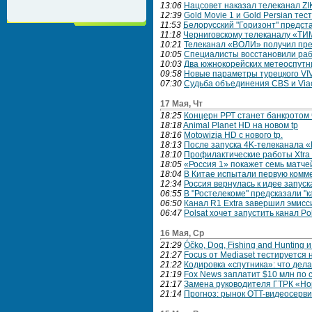
13:06
Нацсовет наказал телеканал ZI
12:39
Gold Movie 1 и Gold Persian тес
11:53
Белорусский "Горизонт" предст
11:18
Черниговскому телеканалу «Т
10:21
Телеканал «ВОЛИ» получил пре
10:05
Специалисты восстановили раб
10:03
Два южнокорейских метеоспутни
09:58
Новые параметры турецкого VI
07:30
Cудьба объединения CBS и Via
17 Мая, Чт
18:25
Концерн РРТ станет банкротом 
18:18
Animal Planet HD на новом tp
18:16
Motowizja HD с нового tp.
18:13
После запуска 4K-телеканала 
18:10
Профилактические работы Xtra
18:05
«Россия 1» покажет семь матче
18:04
В Китае испытали первую комм
12:34
Россия вернулась к идее запуск
06:55
В "Ростелекоме" предсказали "
06:50
Канал R1 Extra завершил эмис
06:47
Polsat хочет запустить канал Po
16 Мая, Ср
21:29
Óčko, Doq, Fishing and Hunting
21:27
Focus от Mediaset тестируется 
21:22
Кодировка «спутника»: что дел
21:19
Fox News заплатит $10 млн по 
21:17
Замена руководителя ГТРК «Но
21:14
Прогноз: рынок OTT-видеосервис