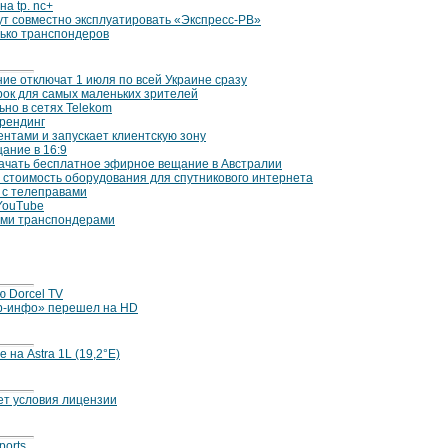
на tp. nc+
ут совместно эксплуатировать «Экспресс-РВ»
лько транспондеров
е отключат 1 июля по всей Украине сразу
арок для самых маленьких зрителей
ьно в сетях Telekom
брендинг
ентами и запускает клиентскую зону
ание в 16:9
начать бесплатное эфирное вещание в Австралии
 стоимость оборудования для спутникового интернета
 с телеправами
YouTube
выми транспондерами
ю Dorcel TV
р-инфо» перешел на HD
на Astra 1L (19,2°E)
ет условия лицензии
ports