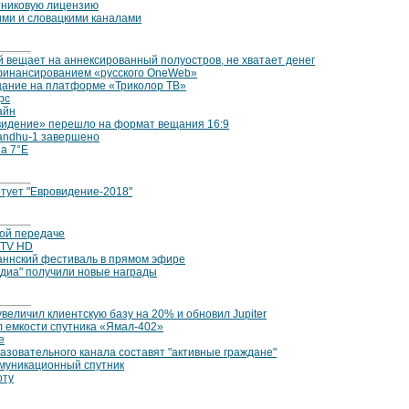
утниковую лицензию
ими и словацкими каналами
 вещает на аннексированный полуостров, не хватает денег
финансированием «русского OneWeb»
ещание на платформе «Триколор ТВ»
рс
айн
видение» перешло на формат вещания 16:9
andhu-1 завершено
на 7°E
ртует "Евровидение-2018"
ной передаче
 TV HD
Каннский фестиваль в прямом эфире
едиа" получили новые награды
увеличил клиентскую базу на 20% и обновил Jupiter
л емкости спутника «Ямал-402»
e
азовательного канала составят "активные граждане"
ммуникационный спутник
оту