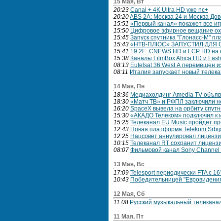
15 Мая, Вт
20:23
Canal + 4K Ultra HD уже nc+
20:20
ABS 2A: Москва 24 и Москва До
15:51
«Первый канал» покажет все и
15:50
Цифровое эфирное вещание ох
15:45
Запуск спутника "Глонасс-М" пл
15:43
«НТВ-ПЛЮС» ЗАПУСТИЛ ДЛЯ
15:41
19.2E: CNEWS HD и LCP HD на 
15:38
Каналы FilmBox Africa HD и Fash
08:13
Eutelsat 36 West А перемещен 
08:11
Италия запускает новый телека
14 Мая, Пн
18:36
Медиахолдинг Amedia TV объяв
18:30
«Матч ТВ» и РФПЛ заключили н
16:20
SpaceX вывела на орбиту спутн
15:30
«АКАДО Телеком» подключил к 
15:25
Телеканал EU Music пройдет пр
12:43
Новая платформа Telekom Srbij
12:25
Нацсовет аннулировал лицензи
10:15
Телеканал RT сохранит лиценз
08:07
Фильмовой канал Sony Channel 
13 Мая, Вс
17:09
Telesport периодически FTA с 16
10:43
Победительницей "Евровидения
12 Мая, Сб
11:08
Русский музыкальный телеканал
11 Мая, Пт