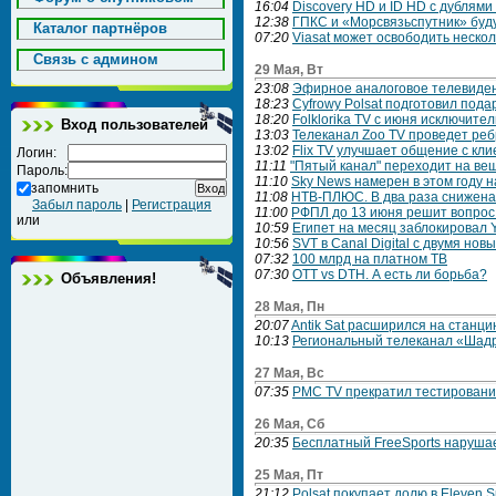
16:04
Discovery HD и ID HD с дублями 
12:38
ГПКС и «Морсвязьспутник» буд
Каталог партнёров
07:20
Viasat может освободить неско
Cвязь с админом
29 Мая, Вт
23:08
Эфирное аналоговое телевидени
18:23
Cyfrowy Polsat подготовил под
18:20
Folklorika TV с июня исключител
Вход пользователей
13:03
Телеканал Zoo TV проведет ре
13:02
Flix TV улучшает общение с кли
Логин:
11:11
"Пятый канал" переходит на вещ
Пароль:
11:10
Sky News намерен в этом году 
запомнить
11:08
НТВ‑ПЛЮС. В два раза снижена
Забыл пароль
|
Регистрация
11:00
РФПЛ до 13 июня решит вопрос
или
10:59
Египет на месяц заблокировал 
10:56
SVT в Canal Digital с двумя но
07:32
100 млрд на платном ТВ
07:30
OTT vs DTH. А есть ли борьба?
Объявления!
28 Мая, Пн
20:07
Antik Sat расширился на станци
10:13
Региональный телеканал «Шад
27 Мая, Вс
07:35
PMC TV прекратил тестирование 
26 Мая, Сб
20:35
Бесплатный FreeSports наруша
25 Мая, Пт
21:12
Polsat покупает долю в Eleven S