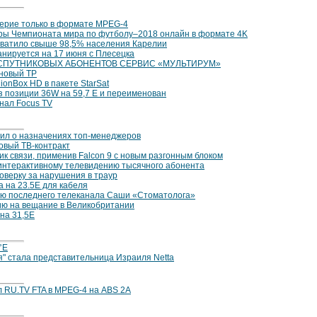
верие только в формате MPEG-4
гры Чемпионата мира по футболу–2018 онлайн в формате 4K
ватило свыше 98,5% населения Карелии
анируется на 17 июня с Плесецка
 СПУТНИКОВЫХ АБОНЕНТОВ СЕРВИС «МУЛЬТИРУМ»
новый TP
ionBox HD в пакете StarSat
из позиции 36W на 59,7 Е и переименован
нал Focus TV
ил о назначениях топ-менеджеров
овый ТВ-контракт
ик связи, применив Falcon 9 с новым разгонным блоком
интерактивному телевидению тысячного абонента
оверку за нарушения в траур
a на 23.5E для кабеля
ю последнего телеканала Саши «Стоматолога»
ию на вещание в Великобритании
нa 31,5E
°E
" стала представительница Израиля Netta
 RU.TV FTA в MPEG-4 на ABS 2A