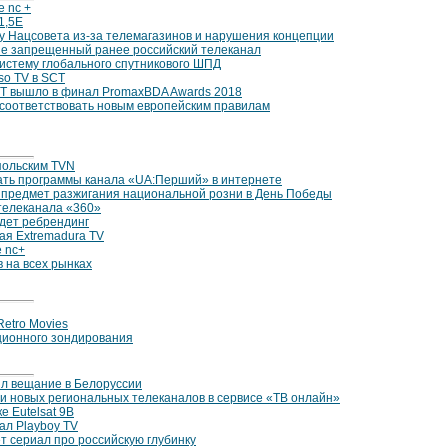
 nc +
1,5E
у Нацсовета из-за телемагазинов и нарушения концепции
не запрещенный ранее российский телеканал
истему глобального спутникового ШПД
so TV в SCT
НТ вышло в финал PromaxBDA Awards 2018
бы соответствовать новым европейским правилам
 польским TVN
ать программы канала «UA:Перший» в интернете
 предмет разжигания национальной розни в День Победы
телеканала «360»
дет ребрендинг
ая Extremadura TV
 nc+
 на всех рынках
etro Movies
ционного зондирования
ил вещание в Белоруссии
и новых региональных телеканалов в сервисе «ТВ онлайн»
е Eutelsat 9B
ал Playboy TV
 сериал про российскую глубинку