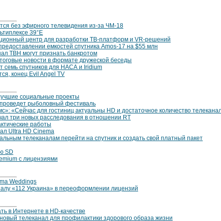
тся без эфирного телевидения из-за ЧМ-18
льтиплексе 39°E
ационный центр для разработки ТВ-платформ и VR-решений
предоставлении емкостей спутника Amos-17 на $55 млн
нал ТВН могут признать банкротом
итоговые новости в формате дружеской беседы
т семь спутников для НАСА и Iridium
ся, конец Evil Angel TV
 лучшие социальные проекты
" проведет рыболовный фестиваль
с»: «Сейчас для гостиниц актуальны HD и достаточное количество телеканал
чал три новых расследования в отношении RT
ктические работы
ал Ultra HD Cinema
альным телеканалам перейти на спутник и создать свой платный пакет
ию SD
Premium с лицензиями
ema Weddings
аналу «112 Украина» в переоформлении лицензий
ть в Интернете в HD-качестве
 новый телеканал для профилактики здорового образа жизни