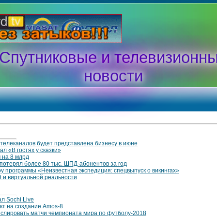
Спутниковые и телевизионн
новости
телеканалов будет представлена бизнесу в июне
л «В гостях у сказки»
 на 8 млрд
потерял более 80 тыс. ШПД-абонентов за год
ру программы «Неизвестная экспедиция: спецвыпуск о викингах»
D и виртуальной реальности
л Sochi Live
кт на создание Amos-8
нслировать матчи чемпионата мира по футболу-2018