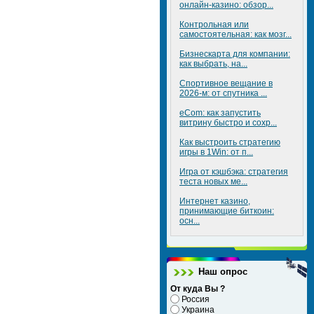
онлайн-казино: обзор...
Контрольная или
самостоятельная: как мозг...
Бизнескарта для компании:
как выбрать, на...
Спортивное вещание в
2026-м: от спутника ...
eCom: как запустить
витрину быстро и сохр...
Как выстроить стратегию
игры в 1Win: от п...
Игра от кэшбэка: стратегия
теста новых ме...
Интернет казино,
принимающие биткоин:
осн...
Наш опрос
От куда Вы ?
Россия
Украина