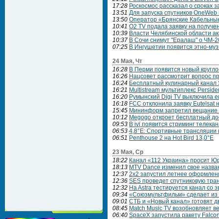
17:28
Роскосмос рассказал о сроках з
13:51
Для запуска спутников OneWeb
13:50
Оператор «Брянские Кабельные
10:41
O2 TV подала заявку на получен
10:39
Власти Челябинской области а
10:37
В Сочи снимут "Ералаш" о ЧМ-2
07:25
В Ингушетии появится этно-му
24 Мая, Чт
16:28
В Перми появится новый кругл
16:26
Нацсовет рассмотрит вопрос п
16:24
Бесплатный кулинарный канал 
16:21
Multistream мультиплекс Persid
16:20
Румынский Digi TV выключила ещ
16:18
FCC отклонила заявку Eutelsat н
15:45
Мининформ запретил вещание т
10:12
Megogo откроет бесплатный до
09:53
В ivi появится стриминг телека
06:53
4,8°E: Спортивные трансляции в
06:51
Penthouse 2 на Hot Bird 13,0°E
23 Мая, Ср
18:22
Канал «112 Украина» просит Ю
18:13
MTV Dance изменил свое назва
12:37
2х2 запустил летнее оформлен
12:36
SES проведет спутниковую тра
12:32
Нa Astrа тестируется канал со 
09:34
«Союзмультфильм» сделает из 
09:01
СТБ и «Новый канал» готовят д
08:45
Match Music TV возобновляет в
06:40
SpaceX запустила ракету Falco