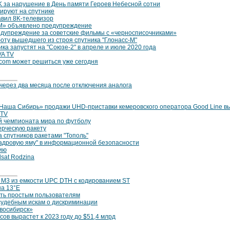
K за нарушение в День памяти Героев Небесной сотни
тируют на спутнике
авил 8K-телевизор
ИМ» объявлено предупреждение
дупреждение за советские фильмы с «черносписочниками»
оту вышедшего из строя спутника "Глонасс-М"
ка запустят на "Союзе-2" в апреле и июле 2020 года
VA TV
com может решиться уже сегодня
через два месяца после отключения аналога
«Наша Сибирь» продажи UHD-приставки кемеровского оператора Good Line вы
 TV
й чемпионата мира по футболу
ерческую ракету
а спутников ракетами "Тополь"
кадровую яму" в информационной безопасности
сию
lsat Rodzina
 и М3 из емкости UPC DTH с кодированием ST
на 13°E
ать простым пользователям
судебным искам‍ о дискриминации
восибирск»
ов вырастет к 2023 году до $51,4 млрд