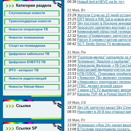
06:36
Новый test в HEVC на tp. nс+
Категории раздела
22 Мая, Вт
Спутниковые новости
15:29
Жители Сочи на 10 дней остану
15:25
ERT World и RIK Sat в новом му
Транспондерные новости
15:22
Sky построит в Лондоне иннов
15:20
Spacecom заключил контракт о 
Новости операторов ТВ
12:34
Кемеровский областной телека
12:32
Канал «Громадське» запустил 
Новости телеканалов
06:56
Falcon 9 одним стартом запусти
06:42
SCT: Sesto Senso TV возвращает
Спорт на телевидении
21 Мая, Пн
Цифровое кабельное ТВ
19:10
"Газпром-медиа" наградили за
19:08
Телеканал "Диалоги о рыбалке
Цифровое DVBT/T2 ТВ
19:03
Александр Федоров, «ТВ Систем
16:06
Британский медиарегулятор на
IPTV - интернет ТВ
15:53
НТВ‑ПЛЮС. Плановые профила
15:15
«Триколор ТВ» включил телекан
Новости радиостанций
12:38
«Укркосмос» предлагает регион
10:10
ГПКС делает второй заход
Новости Telesat-News
10:07
1 июня LFCTV выключает верс
07:37
Каналы TVP 4K и Polsat Sport 
19 Мая, Сб
Ссылки
18:25
Sky UK запустил канал Sky Cin
08:55
Нацсовет в 34-й раз отказал к
18 Мая, Пт
13:09
Телеканал «Дон 24» начал веща
Ссылки SP
13:08
В Госдуме предложили создать