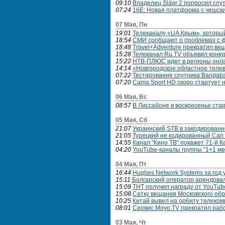
09:10
Владелец Šlágr 2 попросил сп
07:24
16E: Новая платформа с чешск
07 Мая, Пн
19:01
Телеканалу «UA.Крым», который
18:54
СМИ сообщают о проблемах с 
18:48
Travel+Adventure прекратил в
15:28
Телеканал Ru.TV объявил конку
15:22
НТВ‑ПЛЮС идет в регионы онл
14:14
«Новгородское областное теле
07:22
Тестирование спутника Bangab
07:20
Cama Sport HD скоро cтартует 
06 Мая, Вс
08:57
В Лиссабоне в воскресенье ста
05 Мая, Сб
21:07
Украинский STB в закодирован
21:05
Турецкий не кодированный Can
14:55
Канал "Кино ТВ" покажет 71-й 
04:20
YouTube-каналы группы "1+1 м
04 Мая, Пт
16:44
Hughes Network Systems за год 
15:11
Болгарский оператор арендова
15:09
ТНТ получил награду от YouTub
15:08
Сетку вещания Московского обр
10:25
Китай вывел на орбиту телеко
08:01
Сервис Moyo.TV прекратил раб
03 Мая, Чт