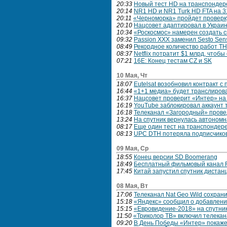
20:33
Новый тест HD на транспондере
20:14
NR1 HD и NR1 Turk HD FTA на 3
20:11
«Черноморка» пройдет проверк
20:10
Нацсовет адаптировал в Украи
10:34
«Роскосмос» намерен создать с
09:32
Passion XXX заменил Sesto Sen
08:49
Рекордное количество работ Т
08:37
Netflix потратит $1 млрд, что
07:21
16E: Конец тестам CZ и SK
10 Мая, Чт
18:07
Eutelsat возобновил контракт с
16:44
«1+1 медиа» будет транслиров
16:37
Нацсовет проверит «Интер» на
16:19
YouTube заблокировал аккаунт 
16:18
Телеканал «Загородный» прове
13:24
На спутник вернулась автономн
08:17
Еще один тест на транспондере
08:13
UPC DTH потеряла подписчиков
09 Мая, Ср
18:55
Конец версии SD Boomerang
18:49
Бесплатный фильмовый канал R
17:45
Китай запустил спутник дистан
08 Мая, Вт
17:06
Телеканал Nat Geo Wild сохран
15:18
«Яндекс» сообщил о добавлени
15:15
«Евровидение-2018» на спутник
11:50
«Триколор ТВ» включил телекан
09:20
В День Победы «Интер» покажет