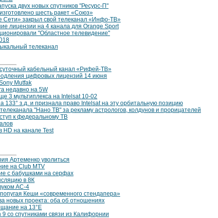
апуска двух новых спутников "Ресурс-П"
 изготовлено шесть ракет «Союз»
 Сети» закрыл свой телеканал «Инфо-ТВ»
ие лицензии на 4 канала для Orange Sport
кционировали "Областное телевидение"
018
зыкальный телеканал
осуточный кабельный канал «Рифей-ТВ»
родления цифровых лицензий 14 июня
Sony Mutfak
era недавно на 5W
е 3 мультиплекса на Intelsat 10-02
а 133° з.д. и признала право Intelsat на эту орбитальную позицию
елеканала "Нано ТВ" за рекламу астрологов, колдунов и прорицателей
ступ к федеральному ТВ
налов
 HD на канале Test
рия Артеменко уволиться
ние на Club MTV
ие с бабушками на серфах
нсляцию в 8К
звуком AC-4
попугая Кеши «современного стендапера»
ва новых проекта: оба об отношениях
ещание на 13°E
n 9 со спутниками связи из Калифорнии