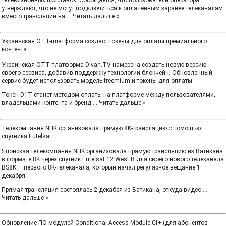
телевизионных приставок. Сообщается, что пользователи оператора
утверждают, что не могут подключиться к оплаченным заранее телеканалам:
вместо трансляции на
...
Читать дальше »
Украинская OTT-платформа создаст токены для оплаты премиального
контента
Украинская OTT платформа Divan.TV намерена создать новую версию
своего сервиса, добавив поддержку технологии блокчейн. Обновленный
сервис будет использовать модель freemium и токены для оплаты.
Токен D1T станет методом оплаты на платформе между пользователями,
владельцами контента и бренд
...
Читать дальше »
Телекомпания NHK организовала прямую 8K-трансляцию с помощью
спутника Eutelsat
Японская телекомпания NHK организовала прямую трансляцию из Ватикана
в формате 8K через спутник Eutelsat 12 West B для своего нового телеканала
BS8K — первого 8K-телеканала, который начал регулярное вещание 1
декабря.
Прямая трансляция состоялась 2 декабря из Ватикана, откуда видео
...
Читать дальше »
Обновление ПО модулей Conditional Access Module CI+ (для абонентов