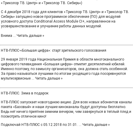
«Триколор ТВ. Центр» и «Триколор ТВ. Сибирь»)
С 4 декабря 2018 года для клиентов «Триколор ТВ. Центр» и «Триколор ТВ.
Сибирь» запущено новое программное обеспечение (ПО) для модулей
условного доступа Conditional Access Module CI+, направленное на
усовершенствование и улучшение работы данных модулей.
Внима
...
Читать дальше »
НТВ-ПЛЮС-«Большая цифра»: старт зрительского голосования
29 января 2019 года Национальная Премия в области многоканального
цифрового телевидения «Большая цифра» отметит десятилетний юбилей.
Именно поэтому, по замыслу организаторов, она должна стать особенной.
За право называться лучшими по итогам уходящего года посоревнуются
мультисервисные
...
Читать дальше »
НТВ‑ПЛЮС. Зима в подарок
НТВ‑ПЛЮС запускает новогоднюю акцию. Для всех новых абонентов каналы
пакета «Базовый» и наши лучшие киноканалы будут доступны бесплатно.
Ведь нет ничего приятнее зимним вечером, чем завернуться в теплый плед и
посмотреть отличное кино!
Подключай НТВ‑ПЛЮС с 05.12.2018 по 31.01.
...
Читать дальше »