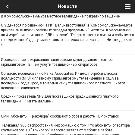
Новости
В Комсомольске-на-Амуре местное телевидение прекратило вещание
С 3 декабря по решению ГТРК "Дальневосточная" в Комсомольске-на-Амуре
прекращен выпуск новостных передач программы "Вести 24. Комсомольск-
на-Амуре", пишет издание "ДВ-новости". Теперь сюжеты о жизни и событиях в
городе можно будет увидеть только в рамках краевых теле
...
Читать дальше
»
Исследование: американцы чаще рекомендуют друзьям платное
стриминговое ТВ, чем услуги традиционных операторов
Согласно исследованию Parks Associates, Индекс потребительской
лояльности (NPS) к платному стриминговому телевидению в США за
последний год вырос, в то время как у традиционного платного ТВ этот
показатель снижается.
Средний показатель NPS для поставщиков традиционного платного
телевидени
...
Читать дальше »
СМИ: Абоненты "Триколора" сообщают о сбое в работе ТВ-приставок
Телеканал 360 распространил информацию о том, что абоненты оператора
спутникового ТВ "Триколор" массово заявляют о сбоях в работе