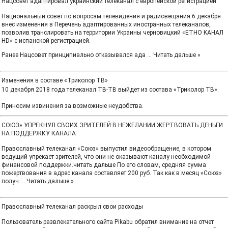
Нацсовет адаптировал украинский телеканал с европейской регистрацией
Национальный совет по вопросам телевидения и радиовещания 6 декабря
внес изменения в Перечень адаптированных иностранных телеканалов,
позволив транслировать на территории Украины черновицкий «ETHO KAHAЛ
HD» с испанской регистрацией.
Ранее Нацсовет принципиально отказывался ада
...
Читать дальше »
Изменения в составе «Триколор ТВ»
10 декабря 2018 года телеканал ТВ-ТВ выйдет из состава «Триколор ТВ».
Приносим извинения за возможные неудобства.
СОЮЗ» УПРЕКНУЛ СВОИХ ЗРИТЕЛЕЙ В НЕЖЕЛАНИИ ЖЕРТВОВАТЬ ДЕНЬГИ
НА ПОДДЕРЖКУ КАНАЛА
Православный телеканал «Союз» выпустил видеообращение, в котором
ведущий упрекает зрителей, что они не оказывают каналу необходимой
финансовой поддержки.читать дальше По его словам, средняя сумма
пожертвования в адрес канала составляет 200 руб. Так как в месяц «Союз»
получ
...
Читать дальше »
Православный телеканал раскрыл свои расходы
Пользователь развлекательного сайта Pikabu обратил внимание на отчет