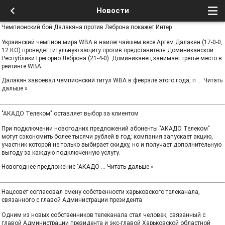
Новости
Чемпионский бой Далакяна против Леброна покажет Интер
Украинский чемпион мира WBA в наилегчайшем весе Артем Далакян (17-0-0,
12 КО) проведет титульную защиту против представителя Доминиканской
Республики Грегорио Леброна (21-4-0). Доминиканец занимает третье место в
рейтинге WBA.
Далакян завоевал чемпионский титул WBA в феврале этого года, п
...
Читать
дальше »
"АКАДО Телеком" оставляет выбор за клиентом
При подключении новогодних предложений абоненты "АКАДО Телеком"
могут сэкономить более тысячи рублей в год: компания запускает акцию,
участник которой не только выбирает скидку, но и получает дополнительную
выгоду за каждую подключенную услугу.
Новогоднее предложение "АКАДО
...
Читать дальше »
Нацсовет согласовал смену собственности харьковского телеканала,
связанного с главой Администрации президента
Одним из новых собственников телеканала стал человек, связанный с
главой Администрации президента и экс-главой Харьковской областной