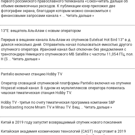
первого российского православного телеканала «Союз»читать дальше об
объеме ежемесячных расходов. К публикации юзер приложил две
фотографии экрана, благодаря которым можно ознакомиться с
финансовыми запросами канала.<
...
Читать дальше »
13°E: вещатель Аль-Алам с новым оператором
Перерыв в вещании канала Аль-Алам из спутников Eutelsat Hot Bird 13° в.д.
длился несколько дней. Отправитель начал пользоваться емкостью другого
спутникого оператора. Иранский канал был отключен без уведомления с
транспондера Немецкого спутникового MB Satellite с частоты 11,054 ГГц, пол.
H (S
...
Читать дальше »
Pantelio включил станцию Hobby TV
Оператор словацкой спутниковой платформы Panteliо включил на спутнике
Hispasat новый канал. В одном из мультиплексов оператора появилась
чешская тематическая станция Hobby TV.
Hobby TV - третья по счету тематическая программа компании S&P
Broadcasting после Mnam TV и Mnau TV. Вещ
...
Читать дальше »
Китай в 2019 году запустит возвращаемый спутник нового поколения
Китайская академия космических технологий (CAST) подготовит в 2019