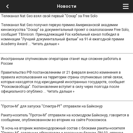
Новости
Телеканал Nat Geo взял свой первый "Оскар" за Free Solo
Телеканал Nat Geo получил первую премию Американской академии
киноискусства "Оскар" за документальный проект о скалолазании Free Solo,
сообщает TBIvision. Принадлежащий Fox кабельный канал победил в
номинации "Лучший документальный фильм" на 91-й ежегодной премии
Academy Award
...
Читать дальше »
Иностранным спутниковым операторам станет еще сложнее работать в
России
Правительство РФ постановлением от 21 февраля внесло изменения в
правила использования на территории страны спутниковых сетей связи,
которые находятся под юрисдикцией иностранных государств, сообщает
"Роскомсвобода". Постановление вступит в силу через полгода после
официального опублико
...
Читать дальше »
"Протон-М" для запуска "Спектра-РГ" отправили на Байконур
Ракету-носитель "Протон-М" отправили на космодром Байконур, говорится в
сообщении, опубликованном во вторник на сайте Роскосмоса.
"В ночь на вторник железнодорожный состав с блоками ракеты-носителя