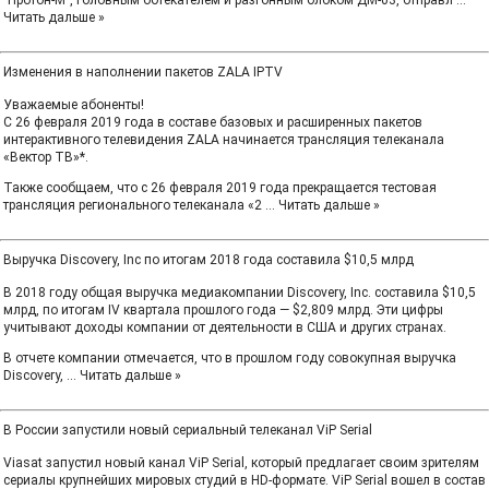
"Протон-М", головным обтекателем и разгонным блоком ДМ-03, отправл
...
Читать дальше »
Изменения в наполнении пакетов ZALA IPTV
Уважаемые абоненты!
C 26 февраля 2019 года в составе базовых и расширенных пакетов
интерактивного телевидения ZALA начинается трансляция телеканала
«Вектор ТВ»*.
Также сообщаем, что с 26 февраля 2019 года прекращается тестовая
трансляция регионального телеканала «2
...
Читать дальше »
Выручка Discovery, Inc по итогам 2018 года составила $10,5 млрд
В 2018 году общая выручка медиакомпании Discovery, Inc. составила $10,5
млрд, по итогам IV квартала прошлого года — $2,809 млрд. Эти цифры
учитывают доходы компании от деятельности в США и других странах.
В отчете компании отмечается, что в прошлом году совокупная выручка
Discovery,
...
Читать дальше »
В России запустили новый сериальный телеканал ViP Serial
Viasat запустил новый канал ViP Serial, который предлагает своим зрителям
сериалы крупнейших мировых студий в HD-формате. ViP Serial вошел в состав