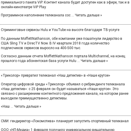
премиального пакета ViP. Контент канала будет доступен как в эфире, так и в
онлайн-кинотеатре ViP Play.
Программное наполнение телеканала сос
...
Читать дальше »
Стриминговые сервисы Hulu и YouTube на высоте благодаря ТВ-услуге
По данным MoffettNathanson, обе компании уже пошатнули лидерство в
США Sling TV и DirecTV Now. В IV квартале 2018 года количество
подписчиков сервисов выросло на 400-500 тыс.
Согласно данным отчета MoffettNathanson портала Multichannel, на конец
прошлого года абонентская база услуги Hulu
...
Читать дальше »
«Триколор» превратил телеканал «Наш детектив» в «Наше крутое»
Оператор цифровой среды «Триколор» объявил о ребрендинге телеканала
«Наш детектив»: с 25 февраля он будет называться «Наше крутое». Это
связано с расширением контентного предложения канала, на котором ранее
выходили преимущественно детективы.
«Наш
...
Читать дальше »
СМИ: гендиректор «Локомотива» планирует запустить спортивный телеканал
ООО «НП-Медиа» 1 февраля получило универсальную вещательную