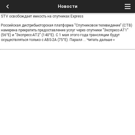
Новости
STV освобождает емкость на спутниках Express
Российская дистрибьюторская платформа "Спутниковое телевидение" (СТВ)
намерена прекратить предоставление услуг через спутники "Экспресс-АТ1"
(56°Е) и "Экспресс-АТ2" (140°Е). С 1 мая этого года трансляции будут
осуществляться только с ABS-2A (75°E). Паралл
...
Читать дальше »