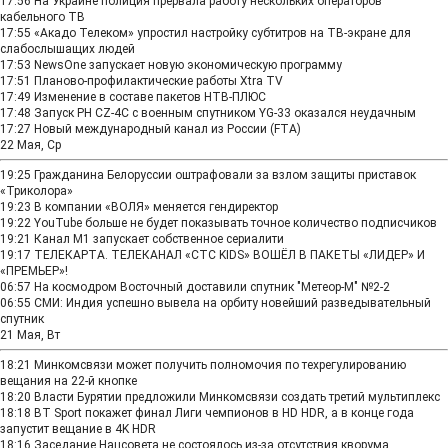
17:56
На Украине полиция прервала работу нескольких операторов
кабельного ТВ
17:55
«Акадо Телеком» упростил настройку субтитров на ТВ-экране для
слабослышащих людей
17:53
NewsOne запускает новую экономическую программу
17:51
Планово-профилактические работы Xtra TV
17:49
Изменение в составе пакетов НТВ‑ПЛЮС
17:48
Запуск РН CZ-4C с военным спутником YG-33 оказался неудачным
17:27
Новый международный канал из России (FTA)
22 Мая, Ср
19:25
Гражданина Белоруссии оштрафовали за взлом защиты приставок
«Триколора»
19:23
В компании «ВОЛЯ» меняется гендиректор
19:22
YouTube больше не будет показывать точное количество подписчиков
19:21
Канал М1 запускает собственное сериалити
19:17
ТЕЛЕКАРТА. ТЕЛЕКАНАЛ «СТС KIDS» ВОШЁЛ В ПАКЕТЫ «ЛИДЕР» И
«ПРЕМЬЕР»!
06:57
На космодром Восточный доставили спутник "Метеор-М" №2-2
06:55
СМИ: Индия успешно вывела на орбиту новейший разведывательный
спутник
21 Мая, Вт
18:21
Минкомсвязи может получить полномочия по техрегулированию
вещания на 22-й кнопке
18:20
Власти Бурятии предложили Минкомсвязи создать третий мультиплекс
18:18
BT Sport покажет финал Лиги чемпионов в HD HDR, а в конце года
запустит вещание в 4K HDR
18:16
Заседание Нацсовета не состоялось из-за отсутствия кворума