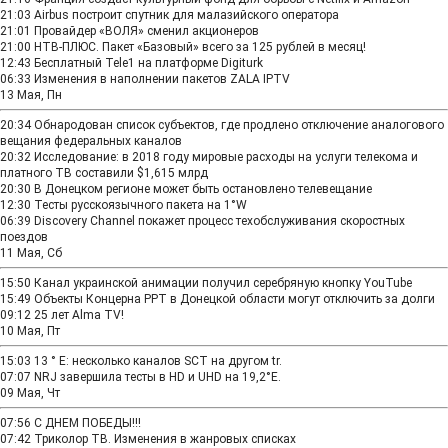
21:03
Airbus построит спутник для малазийского оператора
21:01
Провайдер «ВОЛЯ» сменил акционеров
21:00
НТВ‑ПЛЮС. Пакет «Базовый» всего за 125 рублей в месяц!
12:43
Бесплатный Tele1 на платформе Digiturk
06:33
Изменения в наполнении пакетов ZALA IPTV
13 Мая, Пн
20:34
Обнародован список субъектов, где продлено отключение аналогового
вещания федеральных каналов
20:32
Исследование: в 2018 году мировые расходы на услуги телекома и
платного ТВ составили $1,615 млрд
20:30
В Донецком регионе может быть остановлено телевещание
12:30
Тесты русскоязычного пакета на 1°W
06:39
Discovery Channel покажет процесс техобслуживания скоростных
поездов
11 Мая, Сб
15:50
Канал украинской анимации получил серебряную кнопку YouTube
15:49
Объекты Концерна РРТ в Донецкой области могут отключить за долги
09:12
25 лет Alma TV!
10 Мая, Пт
15:03
13 ° E: несколько каналов SCT на другом tr.
07:07
NRJ завершила тесты в HD и UHD на 19,2°E.
09 Мая, Чт
07:56
С ДНЕМ ПОБЕДЫ!!!
07:42
Триколор ТВ. Изменения в жанровых списках