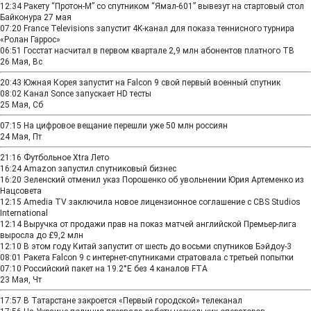
12:34
Ракету “Протон-М” со спутником “Ямал-601” вывезут на стартовый стол
Байконура 27 мая
07:20
France Televisions запустит 4K-канал для показа теннисного турнира
«Ролан Гаррос»
06:51
Госстат насчитал в первом квартале 2,9 млн абонентов платного ТВ
26 Мая, Вс
20:43
Южная Корея запустит на Falcon 9 свой первый военный спутник
08:02
Канал Sonce запускает HD тесты
25 Мая, Сб
07:15
На цифровое вещание перешли уже 50 млн россиян
24 Мая, Пт
21:16
Футбольное Xtra Лето
16:24
Amazon запустил спутниковый бизнес
16:20
Зеленский отменил указ Порошенко об увольнении Юрия Артеменко из
Нацсовета
12:15
Amedia TV заключила новое лицензионное соглашение с CBS Studios
International
12:14
Выручка от продажи прав на показ матчей английской Премьер-лига
выросла до £9,2 млн
12:10
В этом году Китай запустит от шесть до восьми спутников Бэйдоу-3
08:01
Ракета Falcon 9 с интернет-спутниками стратовала с третьей попытки
07:10
Российский пакет на 19.2°E без 4 каналов FTA
23 Мая, Чт
17:57
В Татарстане закроется «Первый городской» телеканал