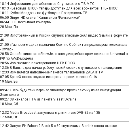
18:14
Информация для абонентов Спутникового ТВ МТС
18:13
«Базовый ПЛЮС» теперь доступен для всех абонентов НТВ‑ПЛЮС.
18:11
Кубок Молдовы по футболу на Поверхность ТВ
06:50
Ginger HD станет "Капитаном Фантастикой"
06:44
ТНТ вскрывает консервы
20 Мая, Пн
21:08
Изготовленный в России спутник впервые снял видео Земли в формате
4K
21:00
«Газпром-медиа» назначил Ксению Собчак генпродюсером телеканала
«Супер»
20:58
Онлайн-кинотеатр ShowJet станет дистрибьютором сериалов Universal в
РФ по AVoD-модели
20:56
Изменение в пакетировании НТВ ПЛЮС
12:36
В Бангладеш начал работу новый сервис спутникового телевидения
12:33
Изменяется наполнение пакетов телеканалов ZALA IPTV
07:05
SpaceX вновь подала иск против правительства США
19 Мая, Вс
09:47
«Зеонбуд» таки перенес плановую профилактику из-за инаугурации
Зеленского
09:27
38 каналов FTA из пакета Viasat Ukraine
18 Мая, Сб
12:32
Media Broadcast запустила мультиплекс DVB-S2 на 13E
17 Мая, Пт
12:42
Запуск РН Falcon 9 Block 5 с 60 спутниками Starlink снова отложен