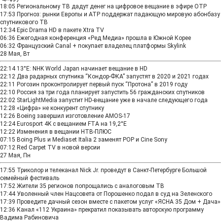
18:05
Региональному ТВ дадут денег на цифровое вещание в эфире ОТР
17:53
Прогноз: рынки Европы и АТР поддержат падающую мировую абонбазу
спутникового ТВ
12:34
Epic Drama HD в пакете Xtra TV
06:36
Ежегодная конференция «Ред Медиа» прошла в Южной Корее
06:32
Французский Canal + покупает владелец платформы Skylink
28 Мая, Вт
22:14
13°E: NHK World Japan начинает вещание в HD
22:12
Два радарных спутника “Кондор-ФКА” запустят в 2020 и 2021 годах
22:11
Рогозин проконтролирует первый пуск “Протона” в 2019 году
22:10
Россия за три года планирует запустить 56 гражданских спутников
22:02
StarLightMedia запустит HD-вещание уже в начале следующего года
12:28
«Цифра» не конкурент спутнику
12:26
Boeing завершил изготовление AMOS-17
12:24
Eurosport 4K с вещанием FTA на 19,2°E
12:22
Изменения в вещании НТВ‑ПЛЮС
07:15
Boing Plus и Mediaset Italia 2 заменят POP и Cine Sony
07:12
Red Carpet TV в новой версии
27 Мая, Пн
17:55
Триколор и телеканал Nick Jr. проведут в Санкт-Петербурге Большой
семейный фестиваль
17:52
Жители 35 регионов попрощались с аналоговым ТВ
17:44
Уволенный член Нацсовета от Порошенко подал в суд на Зеленского
17:39
Проведите дачный сезон вместе с пакетом услуг «ЯСНА 35 Дом + Дача»
12:36
Канал «112 Украина» прекратил показывать авторскую программу
Вадима Рабиновича