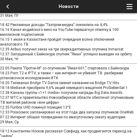
Новости
31 Мая, Пт
18:42
Рекламные доходы "Газпром-медиа" снизились на 4,4%
16:16
Канал индийского кино на YouTube перешагнул отметку в 100
миллионов подписчиков
16:15
1 июля в Казахстане пройдет очередная волна отключений
аналогового ТВ
12:39
Airbus получил заказ на три сверхадаптивных спутника Inmarsat
12:37
Запущенный с Байконура спутник "Ямал" успешно выведен на орбиту
30 Мая, Чт
22:05
Ракета "Протон-М" со спутником "Ямал-601;" стартовала с Байконура
18:23
Рост Т2 и IPTV, а также – как интернет не убивает ТВ: разбираем
установочное исследование ИТК
18:20
Телеканал Bridge TV Dance сменит название на Bridge TV Hits
18:18
Mediaset приобрела 9,6% акций немецкого вещателя ProSiebenSat 1
12:38
Каналы группы «1+1 media» получили награды Big Data Awards
12:37
МТС и правительство Новосибирской области обеспечат спутниковым
ТВ жителей районов «вне цифры»
12:35
Funbox UHD покинул позицию 13°E
12:33
Роскосмос запланировал на этот года два запуска спутников OneWeb
07:22
Интернет обошел телевидение по ежесуточному охвату аудитории
29 Мая, Ср
18:12
Константин Носков рассказал Совфеду, как продвигается переход на
"цифру"