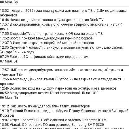
08 Мая, Ср
18:52
I квартал 2019 года стал худшим для платного ТВ в США по динамике
абонентов
18:46
Начал вещание телеканал о культуре винопития Drink TV
17:57
В оккупированном Крыму отключение эфирного аналога начнется 4
июня
17:55
ShoppableTV начнет транслировать QR-код на экране ТВ
17:52
Sport 1 покажет Международный турнир по борьбе.
12:37
В Ижевске закрылся старейший местный телеканал
12:35
Спутники “Глонасс” планируют впервые запустить с помощью ракеты
“Ангара” в 2024 году
07:29
Eutelsat 7C - в финальной стадии перед стартом
07 Мая, Вт
17:57
НМГ станет дистрибутором каналов «Феникс плюс кино», «Оружие» и
«Анекдот ТВ»
17:55
Александр Денисов: канал «Футбол 2» не закрывают, а тендер на УПЛ
провален
12:46
Волин: переход на «цифру» перенесли на октябрь из-за дачников
06:52
Международная версия Dubai International HD на 13°E
06 Мая, Пн
19:12
Как Discovery не удалось впечатлить инвесторов
19:10
Евгений Лященко покидает «Медиа Группу Украина» вместе с Викторией
Корогод
19:07
Отдел новостей СТБ объединяют с отделом новостей ICTV.
18:58
Viasat. Обновление ПО для ресивера Samsung SMT 5320