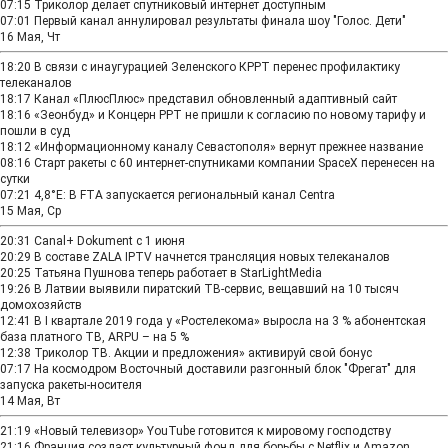
07:15
Триколор делает спутниковый интернет доступным
07:01
Первый канал аннулировал результаты финала шоу "Голос. Дети"
16 Мая, Чт
18:20
В связи с инаугурацией Зеленского КРРТ перенес профилактику
телеканалов
18:17
Канал «ПлюсПлюс» представил обновленный адаптивный сайт
18:16
«Зеонбуд» и Концерн РРТ не пришли к согласию по новому тарифу и
пошли в суд
18:12
«Информационному каналу Севастополя» вернут прежнее название
08:16
Старт ракеты с 60 интернет-спутниками компании SpaceX перенесен на
сутки
07:21
4,8°E: В FTA запускается региональный канал Centra
15 Мая, Ср
20:31
Canal+ Dokument с 1 июня
20:29
В составе ZALA IPTV начнется трансляция новых телеканалов
20:25
Татьяна Пушнова теперь работает в StarLightMedia
19:26
В Латвии выявили пиратский ТВ-сервис, вещавший на 10 тысяч
домохозяйств
12:41
В I квартале 2019 года у «Ростелекома» выросла на 3 % абонентская
база платного ТВ, ARPU – на 5 %
12:38
Триколор ТВ. Акции и предложения» активируй свой бонус
07:17
На космодром Восточный доставили разгонный блок "Фрегат" для
запуска ракеты-носителя
14 Мая, Вт
21:19
«Новый телевизор» YouTube готовится к мировому господству
21:16
Франция создаст культурный фонд для борьбы с Netflix и Amazon