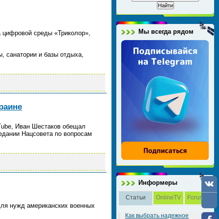
Мы всегда рядом
а цифровой среды «Триколор»,
, санатории и базы отдыха,
раине
Tube, Иван Шестаков обещал
седании Нацсовета по вопросам
Информеры
Статьи
OnlineTV
Forum
 для нужд американских военных
Как выбрать надежное