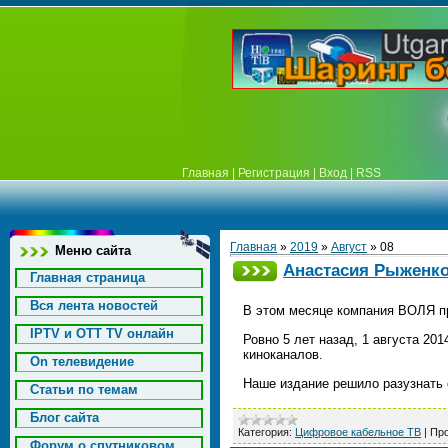
Главная
|
Регистрация
|
Вход
|
RSS
Главная
»
2019
»
Август
»
08
Меню сайта
Анастасия Рыженко
Главная страница
Вся лента новостей
В этом месяце компания ВОЛЯ пр
IPTV и OTT TV онлайн
Ровно 5 лет назад, 1 августа 20
киноканалов.
On телевидение
Наше издание решило разузнать 
Статьи по темам
Блог сайта
Категория:
Цифровое кабельное ТВ
|
Про
Форум о спутниковом