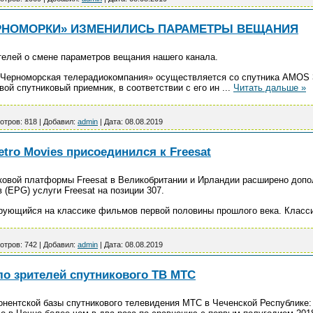
ЕРНОМОРКИ» ИЗМЕНИЛИСЬ ПАРАМЕТРЫ ВЕЩАНИЯ
елей о смене параметров вещания нашего канала.
«Черноморская телерадиокомпания» осуществляется со спутника AMOS 
вой спутниковый приемник, в соответствии с его ин
...
Читать дальше »
отров:
818
|
Добавил:
admin
|
Дата:
08.08.2019
ro Movies присоединился к Freesat
ковой платформы Freesat в Великобритании и Ирландии расширено до
 (EPG) услуги Freesat на позиции 307.
зирующийся на классике фильмов первой половины прошлого века. Класс
отров:
742
|
Добавил:
admin
|
Дата:
08.08.2019
ло зрителей спутникового ТВ МТС
нентской базы спутникового телевидения МТС в Чеченской Республике: 