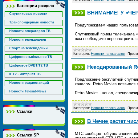
Категории раздела
ВНИМАНИЕ! У «Ч
Спутниковые новости
Транспондерные новости
Предупреждаем наших пользоват
Новости операторов ТВ
Спутниковый прием телеканала 
вам необходимо перенастроить с
Новости телеканалов
Спорт на телевидении
Категория:
Новости телеканалов
|
Просм
Цифровое кабельное ТВ
Цифровое DVBT/T2 ТВ
Некодированный Ret
IPTV - интернет ТВ
Предложение бесплатной спутни
Новости радиостанций
каналом. Retro Movies появился в
Новости Telesat-News
Retro Movies - канал, специали
Категория:
Новости телеканалов
|
Просм
Ссылки
В Чечне растет чис
МТС сообщает об увеличении або
Ссылки SP