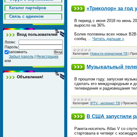
«Триколор» за год 
Каталог партнёров
Cвязь с админом
В период с июня 2018 по июнь 2
выросло на 36%.
Более половины всех новых B2B-
Вход пользователей
сообщ
...
Читать дальше »
Логин:
Пароль:
запомнить
Категория:
Новости операторов ТВ
|
Про
Забыл пароль
|
Регистрация
или
Музыкальный телек
Объявления!
В прошлом году, запуская музы
сделать его международным и до
телевидения и радиовещания те
Категория:
IPTV - интернет ТВ
|
Просмот
В США запустили ра
Ракета-носитель Atlas V со спу
стартовала в четверг с космодр