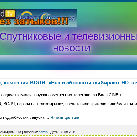
Спутниковые и телевизионн
новости
, компания ВОЛЯ: «Наши абоненты выбирают HD ка
азднует юбилей запуска собственных телеканалов Воля CINE +.
14, ВОЛЯ, первая на телекомрынке, представила зрителю линейку из пя
о подробностях запуска
...
Читать дальше »
смотров:
878
|
Добавил:
admin
|
Дата:
08.08.2019