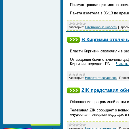
Прямую трансляцию можно посмо
Ракета взлетела в 06:13 по вре
Категория:
Спутниковые новости
|
Просм
В Киргизии отключ
Власти Киргизии отключили в ре
От вещания были отключены циф
Киргизии, передает RN
...
Читать
Категория:
Новости телеканалов
|
Просм
ZIK представил об
Обновление программной сетки с
Телеканал ZIK сообщает о новых
«чудесная четверка» ведущих и 
Категория:
Новости телеканалов
|
Просм