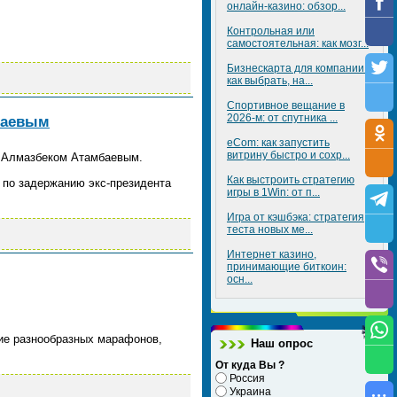
онлайн-казино: обзор...
Контрольная или
самостоятельная: как мозг...
Бизнескарта для компании:
как выбрать, на...
Спортивное вещание в
2026-м: от спутника ...
баевым
eCom: как запустить
витрину быстро и сохр...
ы Алмазбеком Атамбаевым.
Как выстроить стратегию
по задержанию экс-президента
игры в 1Win: от п...
Игра от кэшбэка: стратегия
теста новых ме...
Интернет казино,
принимающие биткоин:
осн...
ие разнообразных марафонов,
Наш опрос
От куда Вы ?
Россия
Украина