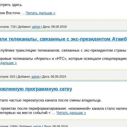
треть здесь.
мени Восточн
...
Читать дальше »
отров:
718
|
Добавил:
admin
|
Дата:
08.08.2019
или телеканалы, связанные с экс-президентом Атам
спублике трансляцию телеканалов, связанных с экс-президентом стран
ровые телеканалы «Апрель» и «НТС», которые освещали спецоперацию 
 дальше »
отров:
810
|
Добавил:
admin
|
Дата:
08.08.2019
новленную программную сетку
тало частью перезапуска канала после смены владельца.
 проектах после переформатирования: «изюминкой» канала стало налич
интервью на месте событий.<
...
Читать дальше »
отров:
1069
|
Добавил:
admin
|
Дата:
08.08.2019