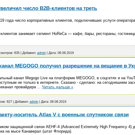
увеличил число B2B-клиентов на треть
019 года число корпоративных клиентов, подключивших услуги оператор
клиентов занимает сегмент HoReCa — кафе, бары, рестораны, гостиницы
смотров:
835
|
Добавил:
admin
|
Дата:
08.08.2019
анал MEGOGO получил разрешение на вещание в Ук
кальный канал Megogo Live на платформе MEGOGO, в соцсетях и на You
ступным не только в интернете. Сказано - сделано: на сегодняшнем за
леканал провайдера
...
Читать дальше »
ров:
827
|
Добавил:
admin
|
Дата:
08.08.2019
кету-носитель Atlas V с военным спутником связи
тником защищенной связи AEHF-4 (Advanced Extremely High Frequency 4)
ома на мысе Канаверал (штат Флорида).