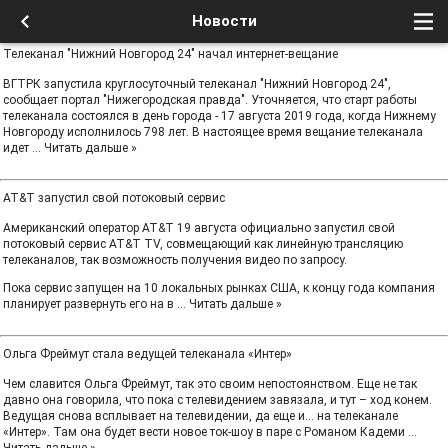
Новости
Телеканал "Нижний Новгород 24" начал интернет-вещание
ВГТРК запустила круглосуточный телеканал "Нижний Новгород 24",
сообщает портал "Нижегородская правда". Уточняется, что старт работы
телеканала состоялся в день города - 17 августа 2019 года, когда Нижнему
Новгороду исполнилось 798 лет. В настоящее время вещание телеканала
идет
...
Читать дальше »
AT&T запустил свой потоковый сервис
Американский оператор AT&T 19 августа официально запустил свой
потоковый сервис AT&T TV, совмещающий как линейную трансляцию
телеканалов, так возможность получения видео по запросу.
Пока сервис запущен на 10 локальных рынках США, к концу года компания
планирует развернуть его на в
...
Читать дальше »
Ольга Фреймут стала ведущей телеканала «Интер»
Чем славится Ольга Фреймут, так это своим непостоянством. Еще не так
давно она говорила, что пока с телевидением завязала, и тут – ход конем.
Ведущая снова всплывает на телевидении, да еще и… на телеканале
«Интер». Там она будет вести новое ток-шоу в паре с Романом Кадеми
...