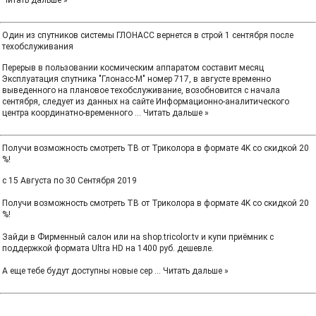
Читать дальше »
Один из спутников системы ГЛОНАСС вернется в строй 1 сентября после
техобслуживания
Перерыв в пользовании космическим аппаратом составит месяц
Эксплуатация спутника "Глонасс-М" номер 717, в августе временно
выведенного на плановое техобслуживание, возобновится с начала
сентября, следует из данных на сайте Информационно-аналитического
центра координатно-временного
...
Читать дальше »
Получи возможность смотреть ТВ от Триколора в формате 4K со скидкой 20
%!
с 15 Августа по 30 Сентября 2019
Получи возможность смотреть ТВ от Триколора в формате 4K со скидкой 20
%!
Зайди в Фирменный салон или на shop.tricolor.tv и купи приёмник с
поддержкой формата Ultra HD на 1400 руб. дешевле.
А еще тебе будут доступны новые сер
...
Читать дальше »