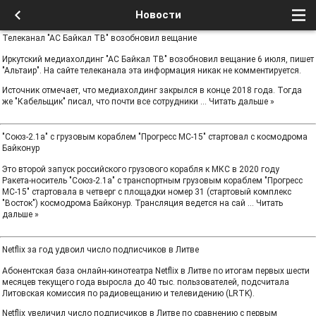
Новости
Телеканал "АС Байкал ТВ" возобновил вещание
Иркутский медиахолдинг "АС Байкал ТВ" возобновил вещание 6 июля, пишет
"Альтаир". На сайте телеканала эта информация никак не комментируется.
Источник отмечает, что медиахолдинг закрылся в конце 2018 года. Тогда
же "Кабельщик" писал, что почти все сотрудники
...
Читать дальше »
"Союз-2.1а" с грузовым кораблем "Прогресс МС-15" стартовал с космодрома
Байконур
Это второй запуск российского грузового корабля к МКС в 2020 году
Ракета-носитель "Союз-2.1а" с транспортным грузовым кораблем "Прогресс
МС-15" стартовала в четверг с площадки номер 31 (стартовый комплекс
"Восток") космодрома Байконур. Трансляция ведется на сай
...
Читать
дальше »
Netflix за год удвоил число подписчиков в Литве
Абонентская база онлайн-кинотеатра Netflix в Литве по итогам первых шести
месяцев текущего года выросла до 40 тыс. пользователей, подсчитала
Литовская комиссия по радиовещанию и телевидению (LRTK).
Netflix увеличил число подписчиков в Литве по сравнению с первым