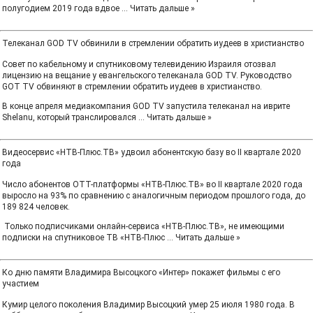
полугодием 2019 года вдвое
...
Читать дальше »
Телеканал GOD TV обвинили в стремлении обратить иудеев в христианство
Совет по кабельному и спутниковому телевидению Израиля отозвал
лицензию на вещание у евангельского телеканала GOD TV. Руководство
GOT TV обвиняют в стремлении обратить иудеев в христианство.
В конце апреля медиакомпания GOD TV запустила телеканал на иврите
Shelanu, который транслировался
...
Читать дальше »
Видеосервис «НТВ-Плюс.ТВ» удвоил абонентскую базу во II квартале 2020
года
Число абонентов ОТТ-платформы «НТВ-Плюс.ТВ» во II квартале 2020 года
выросло на 93% по сравнению с аналогичным периодом прошлого года, до
189 824 человек.
Только подписчиками онлайн-сервиса «НТВ-Плюс.ТВ», не имеющими
подписки на спутниковое ТВ «НТВ-Плюс
...
Читать дальше »
Ко дню памяти Владимира Высоцкого «Интер» покажет фильмы с его
участием
Кумир целого поколения Владимир Высоцкий умер 25 июля 1980 года. В