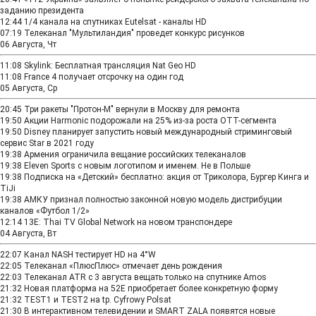
заданию президента
12:44
1/4 канала на спутниках Eutelsat - каналы HD
07:19
Телеканал "Мультиландия" проведет конкурс рисунков
06 Августа, Чт
11:08
Skylink: Бесплатная трансляция Nat Geo HD
11:08
France 4 получает отсрочку на один год
05 Августа, Ср
20:45
Три ракеты "Протон-М" вернули в Москву для ремонта
19:50
Акции Harmonic подорожали на 25% из-за роста OTT-сегмента
19:50
Disney планирует запустить новый международный стриминговый
сервис Star в 2021 году
19:38
Армения ограничила вещание российских телеканалов
19:38
Eleven Sports с новым логотипом и именем. Не в Польше
19:38
Подписка на «Детский» бесплатно: акция от Триколора, Бургер Кинга и
TiJi
19:38
АМКУ признал полностью законной новую модель дистрибуции
каналов «Футбол 1/2»
12:14
13E: Thai TV Global Network на новом транспондере
04 Августа, Вт
22:07
Канал NASH тестирует HD на 4°W
22:05
Телеканал «ПлюсПлюс» отмечает день рождения
22:03
Телеканал ATR с 3 августа вещать только на спутнике Amos
21:32
Новая платформа на 52E приобретает более конкретную форму
21:32
TEST1 и TEST2 на tp. Cyfrowy Polsat
21:30
В интерактивном телевидении и SMART ZALA появятся новые