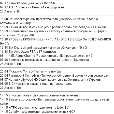
07:37
Kanal10 официально на DigitAlb
07:37
16E: Албанский News 24 закодирован
25 Августа, Вт
16:58
Нацсовет Украины пресек трансляцию российских каналов на
автомойке в Виннице
16:53
Канал «ПлюсПлюс» выпустил ролик о правилах поведения в школе
16:53
Количество планируемых к запуску спутников программы «Сфера»
сократили с 638 до 500
16:38
УРОВЕНЬ ПРОНИКНОВЕНИЯ ПЛАТНОГО ТВ В США ЗА ГОД СНИЗИЛСЯ
НА 7%
16:38
Sky Deutschland представляет план обновления Sky Q
16:38
Sky Arts будет FTA с 17 сентября
08:11
42E: Avrup Channel 7 закончился в SD, продолжается в HD
08:08
Возможны перерывы в вещании каналов от Триколора
24 Августа, Пн
20:04
Тяжелую “Ангару” запустят в ноябре
20:04
Paramount Comedy и «Триколор» обновили формат «Ночи сериалов»
08:07
Канал Hollywood HD будет доступен в кабельных сетях Украины
08:05
В CNN решили закрыть один из телеканалов
23 Августа, Вс
14:15
В России появится новый эротический телеканал
14:15
Бывшие сотрудники Белтелерадиокомпании планируют создать свой
канал
14:15
НТРК выступил с заявлением на Lider TV
14:15
Canal+ через интернет скоро заменит nc+ GO?