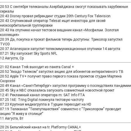
20:53
С сентября телеканалы Азербайджана смогут показывать зарубежные
сериалы
20:43
Disney провел ребрендинг студии 20th Century Fox Television
20:43
Спутниковый оператор Telesat ищет инвестора для своей
низкоорбитальной группировки
20:43
На спутнике начал тестовое вещание канал «Мосфильм. Золотая
коллекция»
20:39
Да, покупка и прокат фильмов теперь доступны: Триколор запустил
TVOD
20:37
Arianespace запустит телекоммуникационные спутники 14 августа
07:21
Sky запускает Sky Sports NFL
12 Августа, Ср
21:02
Канал Trek выходит из пакета Canal +
20:52
"Акадо Телеком" запустил акцию для абонентов интерактивного ТВ
20:52
Apple TV+ получит право первого показа проектов студии Мартина
Скорсезе
20:49
Канал «Санкт-Петербург» запустил программу о последствиях пандемии
20:45
Sky и NBC отказались запускать совместный новостной проект
12:41
Рекламный канал оператора m: SAT Info FTA
07:25
16E: Tring Digital покинула тестовую частоту
07:23
Крупная медиагруппа в Турции переходит на HD
07:19
Телеканал "Телепутешествия" совместно с "Триколором" проводит
акцию "Я живу в столице!"
11 Августа, Вт
20:26
Бельгийский канал на tr. Platformy CANAL+