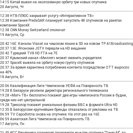
14:15
Китай вывел на околоземную орбиту три новых спутника
20 Августа, Чт
12:38
НТВ‑ПЛЮС закрывает услугу «Интерактивное ТВ»
12:38
Компания PredaSAR планирует запустить 48 спутников на ракетах
компании SpaceX
12:38
CNN Money Switzerland отключат
19 Августа, Ср
20:42
16E: Каналы Viasat на чешском языке в SD на новом TP A1Broadcasting
20:37
13E: Японские JSTV перешли на HD вещание
20:42
Турецкий TV8 HD FTA на 7E
20:37
Крымский канал «Миллет» может сменить учредителя
20:37
SpaceX вывела на орбиту новую группу спутников
20:37
За время карантина потребление контента посредством ОТТ выросло
на 40%
18 Августа, Вт
20:06
Квалификация Лиги Чемпионов УЕФА на Поверхность ТВ
19:28
В Беларуси уволили директора регионального телеканала
19:28
«Матч ТВ» бесплатно покажет две игры чемпионата России в будни,
среди них нет центральной
19:28
Триколор покажет уникальные фильмы BBC в формате Ultra HD
12:35
В Белоруссии крупнейшие бренды отказались от рекламы на ТВ
06:59
TV Capodistria снова на спутнике. На этот раз на 16E
06:59
Азиатская Лига Чемпионов на Поверхность ТВ
17 Августа, Пн
21:45
ИСС Решетнева планирует произвести еще три спутника "Гонец-М" до