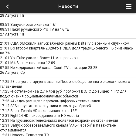
Новости
28 Августа, Пт
08:51
Запуск нового канала T&T
08:51
Пакет румынского Pro TV на 16 °E
27 Августа, Чт
21:01
США отложили запуск тяжелой ракеты Delta IV с военным спутником
21:01
Во втором квартале 2020-го в США доля традиционного ТВ снизилась
на 7%
21:01
YouTube удалил более 11 млн роликов
21:01
M4 Sport + начнется 12.09
07:55
Не кодированный канал Court TV в позиции 28.2E
26 Августа, Ср
17:25
28 августа стартует вещание Первого общественного экологического
телевидения
17:25
«Ростелеком» за 2,7 млрд руб. проложит ВОЛС до вышек РТРС для
подключения социально-значимых объектов
17:25
«Акадо» расширил перечень цифровых телеканалов
17:12
SES запустит свои спутники с помощью SpaceX
17:12
Super Tennis HD заканчивается на 13Е
12:31
Fight24 HD присоединяется к HD Austria
12:31
На грузинских телеканалах появятся возрастные ограничения
12:31
Запуск образовательного канала "Аль-Фараби" в Казахстане
откладывается
12:31
Новости Телекарта ТВ