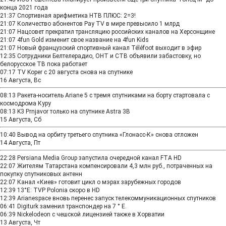
конца 2021 года
21:37
Спортивная арифметика НТВ ПЛЮС: 2=3!
21:07
Количество абонентов Pay TV в мире превысило 1 млрд
21:07
Нацсовет прекратил трансляцию российских каналов на Херсонщине
21:07
4fun Gold изменит свое название на 4fun Kids
21:07
Новый французский спортивный канал Téléfoot выходит в эфир
12:35
Сотрудники Белтелерадио, ОНТ и СТВ объявили забастовку, но
белорусское ТВ пока работает
07:17
TV Koper с 20 августа снова на спутнике
16 Августа, Вс
08:13
Ракета-носитель Ariane 5 с тремя спутниками на борту стартовала с
космодрома Куру
08:13
K3 Prnjavor только на спутнике Astra 3B
15 Августа, Сб
10:40
Вывод на орбиту третьего спутника «Глонасс-К» снова отложен
14 Августа, Пт
22:28
Persiana Media Group запустила очередной канал FTA HD
22:07
Жителям Татарстана компенсировали 4,3 млн руб., потраченных на
покупку спутниковых антенн
22:07
Канал «Киев» готовит цикл о мэрах зарубежных городов
12:39
13°E: TVP Polonia скоро в HD
12:39
Arianespace вновь перенес запуск телекоммуникационных спутников
06:41
Digiturk заменил транспондер на 7 ° Е.
06:39
Nickelodeon с чешской лицензией также в Хорватии
13 Августа, Чт