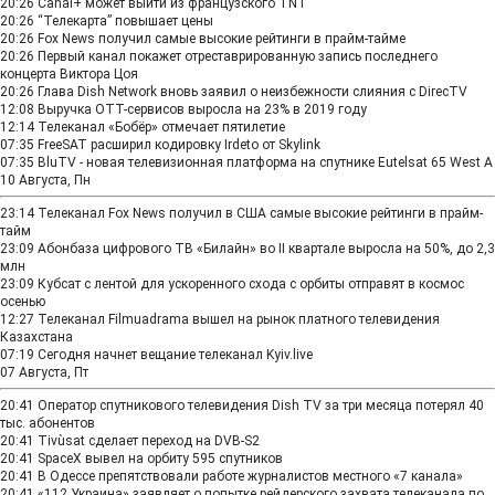
20:26
Canal+ может выйти из французского TNT
20:26
“Телекарта” повышает цены
20:26
Fox News получил самые высокие рейтинги в прайм-тайме
20:26
Первый канал покажет отреставрированную запись последнего
концерта Виктора Цоя
20:26
Глава Dish Network вновь заявил о неизбежности слияния с DirecTV
12:08
Выручка OTT-сервисов выросла на 23% в 2019 году
12:14
Телеканал «Бобёр» отмечает пятилетие
07:35
FreeSAT расширил кодировку Irdeto от Skylink
07:35
BluTV - новая телевизионная платформа на спутнике Eutelsat 65 West A
10 Августа, Пн
23:14
Телеканал Fox News получил в США самые высокие рейтинги в прайм-
тайм
23:09
Абонбаза цифрового ТВ «Билайн» во II квартале выросла на 50%, до 2,3
млн
23:09
Кубсат с лентой для ускоренного схода с орбиты отправят в космос
осенью
12:27
Телеканал Filmuadrama вышел на рынок платного телевидения
Казахстана
07:19
Сегодня начнет вещание телеканал Kyiv.live
07 Августа, Пт
20:41
Оператор спутникового телевидения Dish TV за три месяца потерял 40
тыс. абонентов
20:41
Tivùsat сделает переход на DVB-S2
20:41
SpaceX вывел на орбиту 595 спутников
20:41
В Одессе препятствовали работе журналистов местного «7 канала»
20:41
«112 Украина» заявляет о попытке рейдерского захвата телеканала по