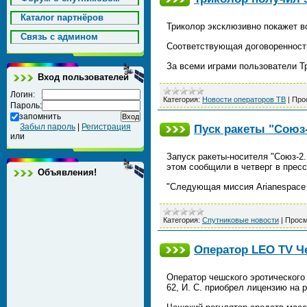
Каталог партнёров
Триколор эксклюзивно покажет в
Cвязь с админом
Соответствующая договоренност
За всеми играми пользователи Т
Вход пользователей
Логин:
Категория:
Новости операторов ТВ
|
Про
Пароль:
запомнить
Забыл пароль
|
Регистрация
Пуск ракеты "Союз-
или
Запуск ракеты-носителя "Союз-2
этом сообщили в четверг в прес
Объявления!
"Следующая миссия Arianespace
Категория:
Спутниковые новости
|
Просм
Оператор LEO TV Че
Оператор чешского эротическог
62, И. С. приобрел лицензию на 