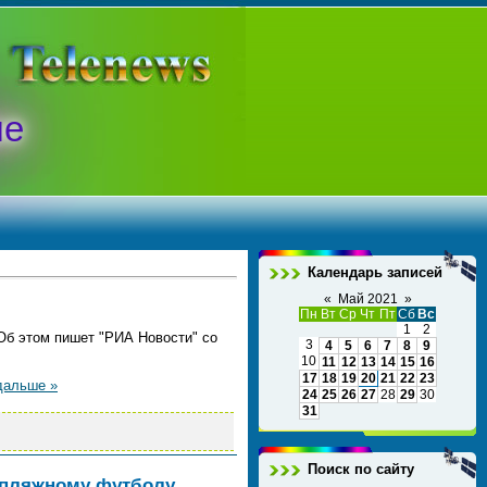
ые
Календарь записей
«
Май 2021
»
Пн
Вт
Ср
Чт
Пт
Сб
Вс
1
2
Об этом пишет "РИА Новости" со
3
4
5
6
7
8
9
10
11
12
13
14
15
16
17
18
19
20
21
22
23
дальше »
24
25
26
27
28
29
30
31
Поиск по сайту
о пляжному футболу