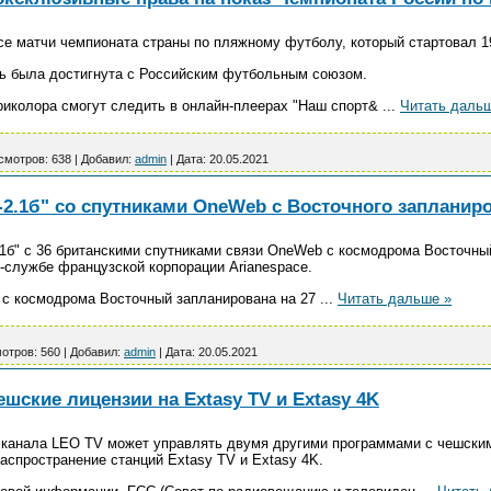
се матчи чемпионата страны по пляжному футболу, который стартовал 1
ь была достигнута с Российским футбольным союзом.
риколора смогут следить в онлайн-плеерах "Наш спорт&
...
Читать даль
смотров:
638
|
Добавил:
admin
|
Дата:
20.05.2021
2.1б" со спутниками OneWeb с Восточного запланиро
.1б" с 36 британскими спутниками связи OneWeb с космодрома Восточны
с-службе французской корпорации Arianespace.
 с космодрома Восточный запланирована на 27
...
Читать дальше »
отров:
560
|
Добавил:
admin
|
Дата:
20.05.2021
шские лицензии на Extasy TV и Extasy 4K
о канала LEO TV может управлять двумя другими программами с чешски
распространение станций Extasy TV и Extasy 4K.