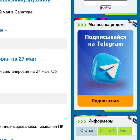
9 мая в Саратове.
Мы всегда рядом
ше »
ван на 27 мая
й запланирован на 27 мая. Об
Информеры
м лицензированием. Компания ПК
Статьи
OnlineTV
Forum