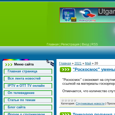
Главная
|
Регистрация
|
Вход
|
RSS
Главная
»
2021
»
Май
»
20
Меню сайта
"Роскосмос" умень
Главная страница
Вся лента новостей
"Роскосмос" сэкономит на спутн
ссылкой на материалы госкорпо
IPTV и OTT TV онлайн
Отмечается, что количество спу
On телевидение
Статьи по темам
Категория:
Спутниковые новости
|
Просм
Блог сайта
Триколор получил 
Форум о спутниковом