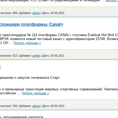
совой информации, FCC (Совет по радиовещанию и телевиден
...
Читать 
смотров:
699
|
Добавил:
admin
|
Дата:
20.05.2021
нспондере платформы Canal+
з транспондеров № 114 платформы CANAL+ спутника Eutelsat Hot Bird 13C
S2/8PSK появился новый тестовый канал с идентификатором 15748. Возмо
411 GH
...
Читать дальше »
смотров:
622
|
Добавил:
admin
|
Дата:
20.05.2021
С
решение о запуске телеканала Старт.
е и премьерные трансляции мировых спортивных соревнований, Чемпиона
российских
...
Читать дальше »
смотров:
784
|
Добавил:
admin
|
Дата:
20.05.2021
ь подневная оплата