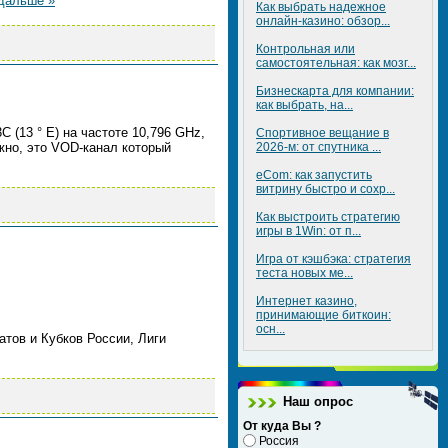
дальше »
Как выбрать надежное
онлайн-казино: обзор...
Контрольная или
самостоятельная: как мозг...
Бизнескарта для компании:
как выбрать, на...
 (13 ° E) на частоте 10,796 GHz,
Спортивное вещание в
жно, это VOD-канал который
2026-м: от спутника ...
eCom: как запустить
витрину быстро и сохр...
Как выстроить стратегию
игры в 1Win: от п...
Игра от кэшбэка: стратегия
теста новых ме...
Интернет казино,
принимающие биткоин:
осн...
тов и Кубков России, Лиги
Наш опрос
От куда Вы ?
Россия