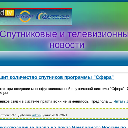
Спутниковые и телевизионн
новости
шит количество спутников программы "Сфера"
иках при создании многофункциональной спутниковой системы "Сфера". 
рации.
тников связи в системе практически не изменилось. Предпола
...
Читать 
отров:
997
|
Добавил:
admin
|
Дата:
20.05.2021
эксклюзивные права на показ Чемпионата России п