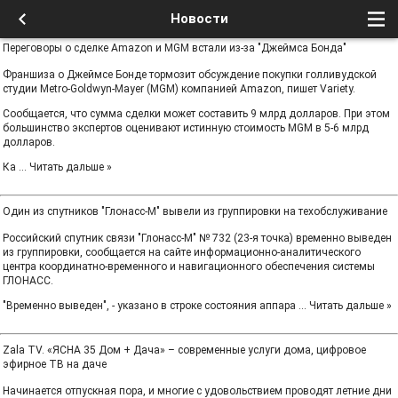
Новости
Переговоры о сделке Amazon и MGM встали из-за "Джеймса Бонда"
Франшиза о Джеймсе Бонде тормозит обсуждение покупки голливудской
студии Metro-Goldwyn-Mayer (MGM) компанией Amazon, пишет Variety.
Сообщается, что сумма сделки может составить 9 млрд долларов. При этом
большинство экспертов оценивают истинную стоимость MGM в 5-6 млрд
долларов.
Ка
...
Читать дальше »
Один из спутников "Глонасс-М" вывели из группировки на техобслуживание
Российский спутник связи "Глонасс-М" № 732 (23-я точка) временно выведен
из группировки, сообщается на сайте информационно-аналитического
центра координатно-временного и навигационного обеспечения системы
ГЛОНАСС.
"Временно выведен", - указано в строке состояния аппара
...
Читать дальше »
Zala TV. «ЯСНА 35 Дом + Дача» – современные услуги дома, цифровое
эфирное ТВ на даче
Начинается отпускная пора, и многие с удовольствием проводят летние дни