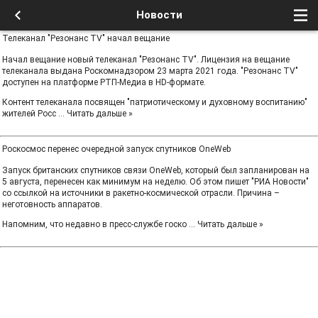
Новости
Телеканал "Резонанс TV" начал вещание
Начал вещание новый телеканал "Резонанс TV". Лицензия на вещание
телеканала выдана Роскомнадзором 23 марта 2021 года. "Резонанс TV"
доступен на платформе РТП-Медиа в HD-формате.
Контент телеканала посвящен "патриотическому и духовному воспитанию"
жителей Росс
...
Читать дальше »
Роскосмос перенес очередной запуск спутников OneWeb
Запуск британских спутников связи OneWeb, который был запланирован на
5 августа, перенесен как минимум на неделю. Об этом пишет "РИА Новости"
со ссылкой на источники в ракетно-космической отрасли. Причина –
неготовность аппаратов.
Напомним, что недавно в пресс-службе госко
...
Читать дальше »