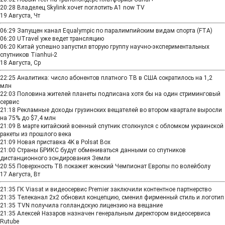
20:28
Владелец Skylink хочет поглотить A1 now TV
19 Августа, Чт
06:29
Запущен канал Equalympic по паралимпийским видам спорта (FTA)
06:20
UTravel уже ведет трансляцию
06:20
Китай успешно запустил вторую группу научно-экспериментальных
спутников Tianhui-2
18 Августа, Ср
22:25
Аналитика: число абонентов платного ТВ в США сократилось на 1,2
млн
22:03
Половина жителей планеты подписана хотя бы на один стриминговый
сервис
21:18
Рекламные доходы грузинских вещателей во втором квартале выросли
на 75% до $7,4 млн
21:09
В марте китайский военный спутник столкнулся с обломком украинской
ракеты из прошлого века
21:09
Новая приставка 4K в Polsat Box
21:00
Страны БРИКС будут обмениваться данными со спутников
дистанционного зондирования Земли
20:55
Поверхность ТВ покажет женский Чемпионат Европы по волейболу
17 Августа, Вт
21:35
ГК Viasat и видеосервис Premier заключили контентное партнерство
21:35
Телеканал 2х2 обновил концепцию, сменил фирменный стиль и логотип
21:35
TVN получила голландскую лицензию на вещание
21:35
Алексей Назаров назначен генеральным директором видеосервиса
Rutube