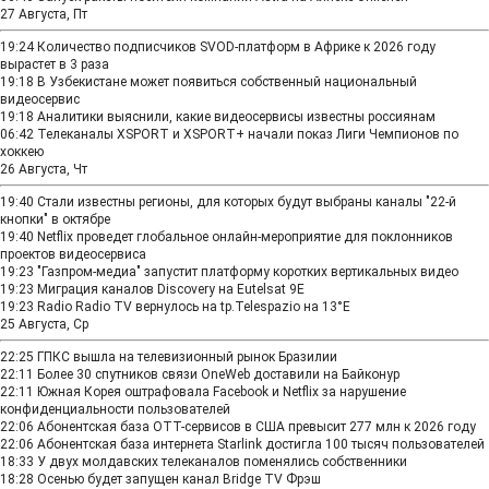
27 Августа, Пт
19:24
Количество подписчиков SVOD-платформ в Африке к 2026 году
вырастет в 3 раза
19:18
В Узбекистане может появиться собственный национальный
видеосервис
19:18
Аналитики выяснили, какие видеосервисы известны россиянам
06:42
Телеканалы XSPORT и XSPORT+ начали показ Лиги Чемпионов по
хоккею
26 Августа, Чт
19:40
Стали известны регионы, для которых будут выбраны каналы "22-й
кнопки" в октябре
19:40
Netflix проведет глобальное онлайн-мероприятие для поклонников
проектов видеосервиса
19:23
"Газпром-медиа" запустит платформу коротких вертикальных видео
19:23
Миграция каналов Discovery на Eutelsat 9Е
19:23
Radio Radio TV вернулось на tp.Telespazio на 13°E
25 Августа, Ср
22:25
ГПКС вышла на телевизионный рынок Бразилии
22:11
Более 30 спутников связи OneWeb доставили на Байконур
22:11
Южная Корея оштрафовала Facebook и Netflix за нарушение
конфиденциальности пользователей
22:06
Абонентская база OTT-сервисов в США превысит 277 млн к 2026 году
22:06
Абонентская база интернета Starlink достигла 100 тысяч пользователей
18:33
У двух молдавских телеканалов поменялись собственники
18:28
Осенью будет запущен канал Bridge TV Фрэш