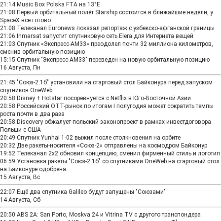
21:14
Music Box Polska FTA на 13°E
21:08
Первый орбитальный полёт Starship состоится в ближайшие недели, у
SpaceX всё готово
21:08
Телеканал Euronews показал репортаж с узбекско-афганской границы
21:06
Inmarsat запустит спутниковую сеть Elera для Интернета вещей
21:03
Спутник «Экспресс-АМ33» преодолел почти 32 миллиона километров,
сменив орбитальную позицию
15:15
Спутник "Экспресс-АМ33" переведен на новую орбитальную позицию
16 Августа, Пн
21:45
"Союз-2.1б" установили на стартовый стол Байконура перед запуском
спутников OneWeb
20:58
Disney + Hotstar посоревнуется с Netflix в Юго-Восточной Азии
20:58
Российский ОТТ-рынок по итогам I полугодия может сократить темпы
роста почти в два раза
20:58
Discovery обжалует польский законопроект в рамках инвестдоговора
Польши с США
20:49
Спутник Yunhai 1-02 выжил после столкновения на орбите
20:32
Две ракеты-носителя «Союз-2» отправлены на космодром Байконур
19:52
Телеканал 2х2 обновил концепцию, сменил фирменный стиль и логотип
06:59
Установка ракеты "Союз-2.1б" со спутниками OneWeb на стартовый стол
на Байконуре одобрена
15 Августа, Вс
22:07
Ещё два спутника Galileo будут запущены "Союзами"
14 Августа, Сб
20:50
ABS 2A: San Porto, Moskva 24 и Vitrina TV c другого транспондера