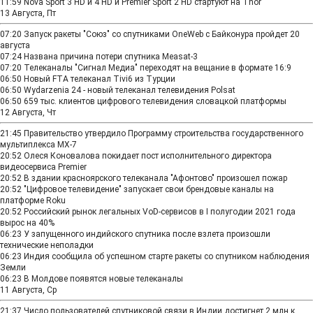
11:59
Nova Sport 3 HD и 4 HD и Premier Sport 2 HD стартуют на Thor
13 Августа, Пт
07:20
Запуск ракеты "Союз" со спутниками OneWeb с Байконура пройдет 20
августа
07:24
Названа причина потери спутника Measat-3
07:20
Телеканалы "Сигнал Медиа" переходят на вещание в формате 16:9
06:50
Новый FTA телеканал Tivi6 из Турции
06:50
Wydarzenia 24 - новый телеканал телевидения Polsat
06:50
659 тыс. клиентов цифрового телевидения словацкой платформы
12 Августа, Чт
21:45
Правительство утвердило Программу строительства государственного
мультиплекса МХ-7
20:52
Олеся Коновалова покидает пост исполнительного директора
видеосервиса Premier
20:52
В здании красноярского телеканала "Афонтово" произошел пожар
20:52
"Цифровое телевидение" запускает свои брендовые каналы на
платформе Roku
20:52
Российский рынок легальных VoD-сервисов в I полугодии 2021 года
вырос на 40%
06:23
У запущенного индийского спутника после взлета произошли
технические неполадки
06:23
Индия сообщила об успешном старте ракеты со спутником наблюдения
Земли
06:23
В Молдове появятся новые телеканалы
11 Августа, Ср
21:37
Число пользователей спутниковой связи в Индии достигнет 2 млн к