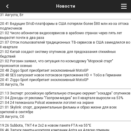
Новости
31 Августа, Вт
20:41
Ведущие SVoD-платформы в США потеряли более $80 млн из-за оттока
подписчиков
21:02
Число абонентов видеосервисов в арабских странах через пять лет
вырастет почти в два раза
21:07
Отток пользователей традиционных ТВ-сервисов в США замедлился во
II квартале
21:02
Китай создаст систему спутников для предсказания стихийных
бедствий
21:02
Рогозин заявил, что ситуация по космодрому "Морской старт"
прояснится осенью
20:48
Ziggo Sport приобретает эксклюзивный MotoGP
20:48
SES запускает новое потоковое приложение HD + ToGo в Германии
20:41
Ziggo Sport приобретает эксклюзивный MotoGP
30 Августа, Пн
21:13
Эксперт: российскую орбитальную станцию окружит "эскадра" спутников
21:04
Доходы от рекламы "Газпром-медиа" во II квартале выросли на 53%
21:04
24 телеканала Polsat изменили логотип на экране
21:01
Skylink: спорт, документальные фильмы и образ жизни для всех
зрителей в сентябре
28 Августа, Сб
19:26
Subbota, TNT4 и 2x2 в новом пакете FTA на 55°E
06:46
Запуск ракеты-носителя компании Astra на Аляске отменен