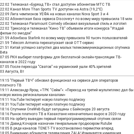
22:02
Телеканал «Буряад ТВ» стал доступен абонентам МТС ТВ
22:02
Канал More Than Sports TV доступен на Astra (19,2°E)
22:09
Лига чемпионов УЕФА на новых каналах Nova Sport 3 и 4
22:02
Абонентская база сервиса Discovery+ по всему миру превысила 18 млн
22:02
Телеканал Paramount Comedy обновил визуальный стиль и логотип
22:02
Триколор и телеканал "Кино ТВ" объявили итоги конкурса "Угадай
фильм по эмодзи"
21:59
Абонбаза Starlink по всему миру превысила 90 тысяч пользователей
21:59
Telecom Armenia перезапускает свой OTT-сервис
21:51
Китай успешно запустил два малых телекоммуникационных спутника
Beta
07:05
РКН выберет платформы для бесплатной онлайн-трансляции ТВ-
каналов в 2022 году
07:05
После перехода "Сватов" на украинский ушли 40% зрителей
03 Августа, Вт
19:15
"Первый ТВЧ" обновил функционал на сервисе для операторов
платного ТВ
19:11
Александр Ярош, «ТРК “Сейм”»: «Переход на третий мультиплекс дал бы
новую жизнь региональным каналам»
19:11
YouTube тестирует новую платную подписку
18:31
YouTube тестирует новую платную подписку
18:16
Спутники OneWeb будут запущены с Байконура 20 августа
18:16
Рынок платного ТВ в Казахстане незначительно вырос в 2020 году
18:05
На орбиту выведен первый перепрограммируемый спутник связи
18:16
Давид Кочаров назначен генеральным продюсером Rutube
18:05
В ряде каналов TENET-TV восстановлено перемотки вперед
18:05
Вниманию абонентов телевидения ZALA! Изменяется нумерация