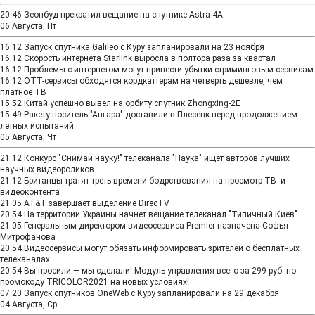
20:46
Зеонбуд прекратил вещание на спутнике Astra 4A
06 Августа, Пт
16:12
Запуск спутника Galileo с Куру запланировали на 23 ноября
16:12
Скорость интернета Starlink выросла в полтора раза за квартал
16:12
Проблемы с интернетом могут принести убытки стриминговым сервисам
16:12
OTT-сервисы обходятся кордкаттерам на четверть дешевле, чем
платное ТВ
15:52
Китай успешно вывел на орбиту спутник Zhongxing-2E
15:49
Ракету-носитель "Ангара" доставили в Плесецк перед продолжением
летных испытаний
05 Августа, Чт
21:12
Конкурс "Снимай науку!" телеканала "Наука" ищет авторов лучших
научных видеороликов
21:12
Британцы тратят треть времени бодрствования на просмотр ТВ- и
видеоконтента
21:05
AT&T завершает выделение DirecTV
20:54
На территории Украины начнет вещание телеканал "Типичный Киев"
21:05
Генеральным директором видеосервиса Premier назначена Софья
Митрофанова
20:54
Видеосервисы могут обязать информировать зрителей о бесплатных
телеканалах
20:54
Вы просили — мы сделали! Модуль управления всего за 299 руб. по
промокоду TRICOLOR2021 на новых условиях!
07:20
Запуск спутников OneWeb с Куру запланировали на 29 декабря
04 Августа, Ср