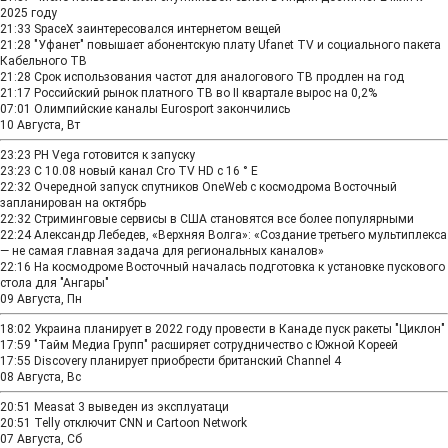
2025 году
21:33
SpaceX заинтересовался интернетом вещей
21:28
"Уфанет" повышает абонентскую плату Ufanet TV и социального пакета
Кабельного ТВ
21:28
Срок использования частот для аналогового ТВ продлен на год
21:17
Российский рынок платного ТВ во II квартале вырос на 0,2%
07:01
Олимпийские каналы Eurosport закончились
10 Августа, Вт
23:23
РН Vega готовится к запуску
23:23
С 10.08 новый канал Cro TV HD с 16 ° E
22:32
Очередной запуск спутников OneWeb с космодрома Восточный
запланирован на октябрь
22:32
Стриминговые сервисы в США становятся все более популярными
22:24
Александр Лебедев, «Верхняя Волга»: «Создание третьего мультиплекса
— не самая главная задача для региональных каналов»
22:16
На космодроме Восточный началась подготовка к установке пускового
стола для "Ангары"
09 Августа, Пн
18:02
Украина планирует в 2022 году провести в Канаде пуск ракеты "Циклон"
17:59
"Тайм Медиа Групп" расширяет сотрудничество с Южной Кореей
17:55
Discovery планирует приобрести британский Channel 4
08 Августа, Вс
20:51
Measat 3 выведен из эксплуатаци
20:51
Telly отключит CNN и Cartoon Network
07 Августа, Сб