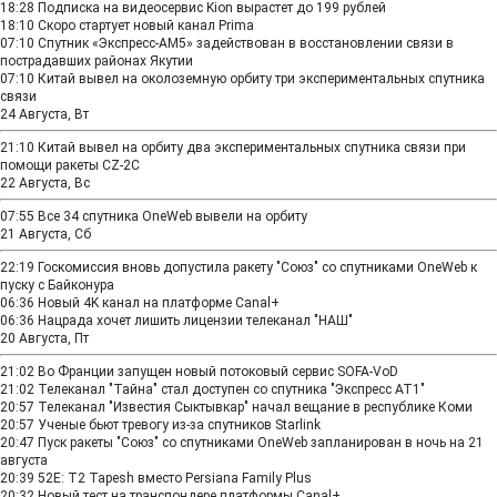
18:28
Подписка на видеосервис Kion вырастет до 199 рублей
18:10
Скоро стартует новый канал Prima
07:10
Спутник «Экспресс-АМ5» задействован в восстановлении связи в
пострадавших районах Якутии
07:10
Китай вывел на околоземную орбиту три экспериментальных спутника
связи
24 Августа, Вт
21:10
Китай вывел на орбиту два экспериментальных спутника связи при
помощи ракеты CZ-2C
22 Августа, Вс
07:55
Все 34 спутника OneWeb вывели на орбиту
21 Августа, Сб
22:19
Госкомиссия вновь допустила ракету "Союз" со спутниками OneWeb к
пуску с Байконура
06:36
Новый 4K канал на платформе Canal+
06:36
Нацрада хочет лишить лицензии телеканал "НАШ"
20 Августа, Пт
21:02
Во Франции запущен новый потоковый сервис SOFA-VoD
21:02
Телеканал "Тайна" стал доступен со спутника "Экспресс АТ1"
20:57
Телеканал "Известия Сыктывкар" начал вещание в республике Коми
20:57
Ученые бьют тревогу из-за спутников Starlink
20:47
Пуск ракеты "Союз" со спутниками OneWeb запланирован в ночь на 21
августа
20:39
52E: T2 Tapesh вместо Persiana Family Plus
20:32
Новый тест на транспондере платформы Canal+