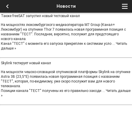
Новости
Также freeSAT запустил новый тестовый канал
На мощностях люксембургского медиаоператора M7 Group (Канал+
Люксембург) на спутнике Thor 7 появилась новая программная позиция с
названием "ТЕСТ". Последнее, вероятно, послужит для предстоящего
нового канала.
Канал "ТЕСТ" с момента его запуска прикреплен к системам усло
...
Читать
дальше »
Skylink тестирует новый канал
На мощности чешско-словацкой спутниковой платформы Skylink на спутнике
Astra 3B (23,5°E) появилась новая программная позиция с названием
"ТЕСТ", которая, по-видимому, уже скоро послужит вам для нового
телеканала.
Позиции канала "ТЕСТ" получены из его правильно закоди
...
Читать дальше
»