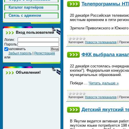
Телепрограммы НТВ
Каталог партнёров
Cвязь с админом
20 декабря Российская телевиз
местным временем в пяти регион
Зрители Приволжского и Южного
Вход пользователей
Логин:
Категория:
Новости телеканалов
|
Просм
Пароль:
запомнить
Забыл пароль
|
Регистрация
ФКК выбрала каналы
или
22 декабря состоялась очередна
кнопки"). Федеральная конкурсн
Объявления!
муниципальных образований.
Победи
...
Читать дальше »
Категория:
Новости телеканалов
|
Просм
Детский якутский т
В Якутии ведется активная работ
якутском языке потребуется 198