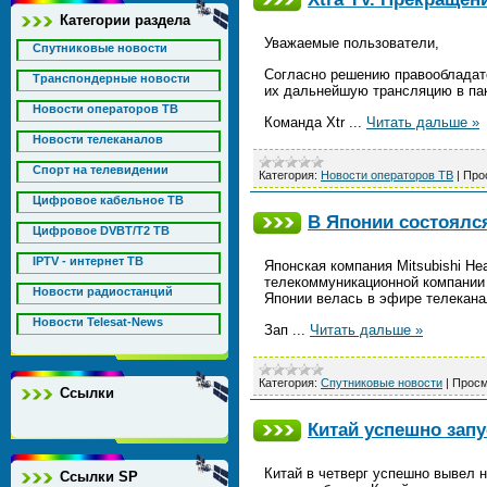
Категории раздела
Уважаемые пользователи,
Спутниковые новости
Согласно решению правообладате
Транспондерные новости
их дальнейшую трансляцию в пак
Новости операторов ТВ
Команда Xtr
...
Читать дальше »
Новости телеканалов
Спорт на телевидении
Категория:
Новости операторов ТВ
|
Про
Цифровое кабельное ТВ
В Японии состоялся
Цифровое DVBT/T2 ТВ
IPTV - интернет ТВ
Японская компания Mitsubishi He
телекоммуникационной компании 
Новости радиостанций
Японии велась в эфире телекан
Новости Telesat-News
Зап
...
Читать дальше »
Категория:
Спутниковые новости
|
Просм
Ссылки
Китай успешно запу
Китай в четверг успешно вывел 
Ссылки SP