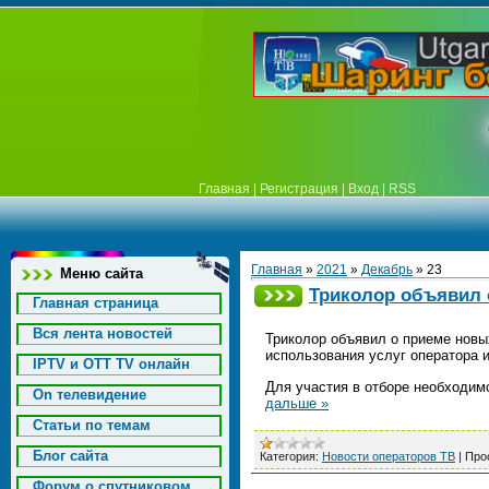
Главная
|
Регистрация
|
Вход
|
RSS
Главная
»
2021
»
Декабрь
»
23
Меню сайта
Триколор объявил 
Главная страница
Вся лента новостей
Триколор объявил о приеме новы
использования услуг оператора и
IPTV и OTT TV онлайн
Для участия в отборе необходи
On телевидение
дальше »
Статьи по темам
Блог сайта
Категория:
Новости операторов ТВ
|
Про
Форум о спутниковом