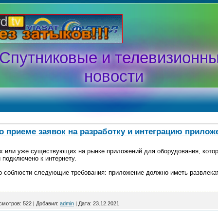
Спутниковые и телевизионн
новости
о приеме заявок на разработку и интеграцию прилож
х или уже существующих на рынке приложений для оборудования, кото
 подключено к интернету.
мо соблюсти следующие требования: приложение должно иметь развлека
смотров:
522
|
Добавил:
admin
|
Дата:
23.12.2021