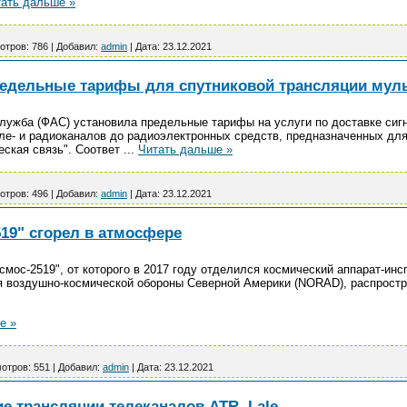
ать дальше »
отров:
786
|
Добавил:
admin
|
Дата:
23.12.2021
едельные тарифы для спутниковой трансляции мул
лужба (ФАС) установила предельные тарифы на услуги по доставке сиг
е- и радиоканалов до радиоэлектронных средств, предназначенных для
ская связь". Соответ
...
Читать дальше »
отров:
496
|
Добавил:
admin
|
Дата:
23.12.2021
19" сгорел в атмосфере
мос-2519", от которого в 2017 году отделился космический аппарат-инс
 воздушно-космической обороны Северной Америки (NORAD), распростра
е »
отров:
551
|
Добавил:
admin
|
Дата:
23.12.2021
ие трансляции телеканалов ATR, Lale