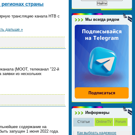
 регионах страны
ирную трансляцию канала НТВ с
Мы всегда рядом
ть дальше »
еканала (МООТ, телеканал "22-й
 заявки из нескольких
Информеры
Статьи
OnlineTV
Forum
дальнейшее содержание на
быть запущен 1 июня 2022 года.
Как выбрать надежное