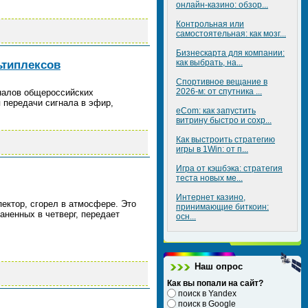
онлайн-казино: обзор...
Контрольная или
самостоятельная: как мозг...
Бизнескарта для компании:
ьтиплексов
как выбрать, на...
Спортивное вещание в
2026-м: от спутника ...
налов общероссийских
 передачи сигнала в эфир,
eCom: как запустить
витрину быстро и сохр...
Как выстроить стратегию
игры в 1Win: от п...
Игра от кэшбэка: стратегия
теста новых ме...
Интернет казино,
пектор, сгорел в атмосфере. Это
принимающие биткоин:
ненных в четверг, передает
осн...
Наш опрос
Как вы попали на сайт?
поиск в Yandex
поиск в Google