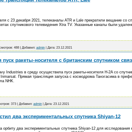
ля с 23 декабря 2021, телеканалы ATR и Lale прекратили вещание со с
етах спутникового телевидения Xtra TV. Указанные каналы были удален
смотров:
488
|
Добавил:
admin
|
Дата:
23.12.2021
 пуск ракеты-носителя с британским спутником свя
avy Industries в среду осуществила пуск ракеты-носителя H-2A cо спутн
Inmarsat. Прямая трансляция запуска с космодрома Танэгасима в префе
ала NHK.
отров:
373
|
Добавил:
admin
|
Дата:
23.12.2021
стил два экспериментальных спутника Shiyan-12
на орбиту два экспериментальных спутника Shiyan-12 для исследования 