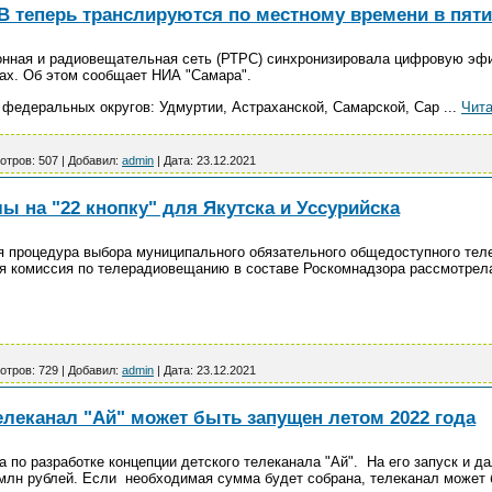
 теперь транслируются по местному времени в пяти
ионная и радиовещательная сеть (РТРС) синхронизировала цифровую эф
ах. Об этом сообщает НИА "Самара".
 федеральных округов: Удмуртии, Астраханской, Самарской, Сар
...
Чита
отров:
507
|
Добавил:
admin
|
Дата:
23.12.2021
 на "22 кнопку" для Якутска и Уссурийска
я процедура выбора муниципального обязательного общедоступного тел
ая комиссия по телерадиовещанию в составе Роскомнадзора рассмотрела
отров:
729
|
Добавил:
admin
|
Дата:
23.12.2021
елеканал "Ай" может быть запущен летом 2022 года
а по разработке концепции детского телеканала "Ай". На его запуск и 
 млн рублей. Если необходимая сумма будет собрана, телеканал может 