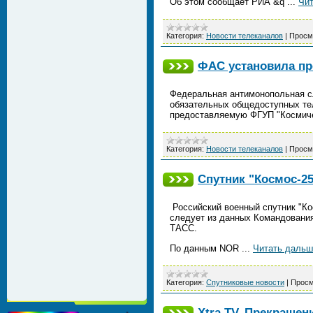
Об этом сообщает РИА &q
...
Чит
Категория:
Новости телеканалов
|
Просм
ФАС установила пр
Федеральная антимонопольная с
обязательных общедоступных тел
предоставляемую ФГУП "Космиче
Категория:
Новости телеканалов
|
Просм
Спутник "Космос-25
Российский военный спутник "Кос
следует из данных Командования
ТАСС.
По данным NOR
...
Читать дальш
Категория:
Спутниковые новости
|
Просм
Xtra TV. Прекращен