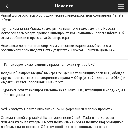
Новости
Viasat договорилась о сотрудничестве с кинопрокатной компанией Planeta
Inform
Группа компаний Viasat, лидер рынка платного телевидения в России,
договорилась о партнёрстве с кинопрокатной компанией Planeta Inform. Об
этом сообщили в пресс-службе оператора.
Несколько десятков популярных и известных картин зарубежного и
российского производства станут доступны зрител
...
Читать дальше »
ГПМ приобрел эксклюзивные права на показ турнира UFC
Холдинг "Газпром-Медиа" выиграл тендер на трансляцию боев UFC, обойдя
других претендентов на спортивные права – Сбер (онлайн-кинотеатр Okko) и
Яндекс. Об этом сообщает "РБК-Спорт".
Турнир смогут транслировать телеканал "Матч ТВ", входящий в холдинг, и в
...
Читать дальше »
Netflix запустил сайт с эксклюзивной информацией о своих проектах
Стриминговый сервис Netflix запустил новый сайт Tudum, на котором
пользователи платформы могут получить наиболее полную информацию о
любимых кинопроектах. Об этом сообщается в социальных сетях