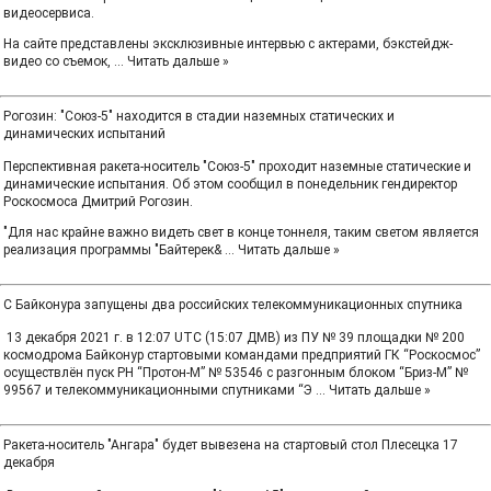
видеосервиса.
На сайте представлены эксклюзивные интервью с актерами, бэкстейдж-
видео со съемок,
...
Читать дальше »
Рогозин: "Союз-5" находится в стадии наземных статических и
динамических испытаний
Перспективная ракета-носитель "Союз-5" проходит наземные статические и
динамические испытания. Об этом сообщил в понедельник гендиректор
Роскосмоса Дмитрий Рогозин.
"Для нас крайне важно видеть свет в конце тоннеля, таким светом является
реализация программы "Байтерек&
...
Читать дальше »
С Байконура запущены два российских телекоммуникационных спутника
13 декабря 2021 г. в 12:07 UTC (15:07 ДМВ) из ПУ № 39 площадки № 200
космодрома Байконур стартовыми командами предприятий ГК “Роскосмос”
осуществлён пуск РН “Протон-М” № 53546 с разгонным блоком “Бриз-М” №
99567 и телекоммуникационными спутниками “Э
...
Читать дальше »
Ракета-носитель "Ангара" будет вывезена на стартовый стол Плесецка 17
декабря