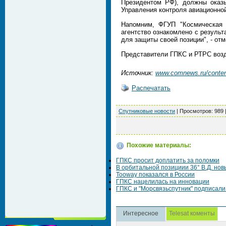
Президентом РФ), должны оказ
Управления контроля авиационно
Напомним, ФГУП "Космическая 
агентство ознакомлено с резуль
для защиты своей позиции", - от
Представители ГПКС и РТРС возд
Источник:
www.comnews.ru/content
Распечатать
Спутниковые новости
|
Просмотров
: 989 
Похожие материалы:
ГПКС просит доплатить за поломки
В орбитальной позициии 36° В.Д. новы
Tooway показался в России
ГПКС нацелилась на инновации
ГПКС и "Морсвязьспутник" подписали
Интересное
Telesat коменты