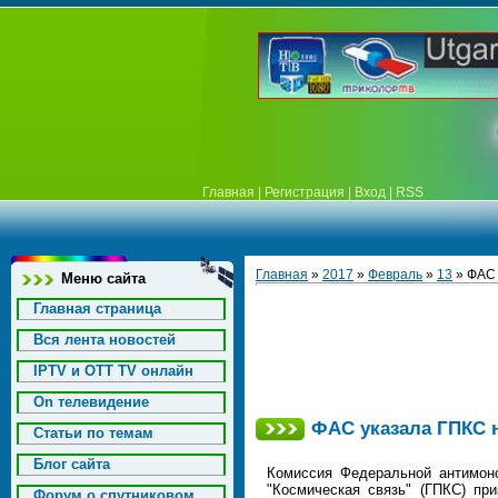
Главная
|
Регистрация
|
Вход
|
RSS
Главная
»
2017
»
Февраль
»
13
» ФАС 
Меню сайта
Главная страница
Вся лента новостей
IPTV и OTT TV онлайн
On телевидение
ФАС указала ГПКС 
Статьи по темам
Блог сайта
Комиссия Федеральной антимон
"Космическая связь" (ГПКС) пр
Форум о спутниковом