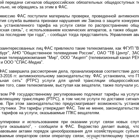
лей передачи сигналов общероссийских обязательных общедоступных т
льно, не обращаясь за этим в ФАС.
Комиссию ФАС поступили материалы проверки, проведенной антимоно
тия служба выявила признаки нарушения им Закона о защите конкуре
ь установленного тарифа на услуги связи по распространению общ
кая связь", с использованием космических аппаратов, а также обща
за последние три года", - сообщал тогда представитель Управления ав
 заинтересованных лиц ФАС привлекло такие телекомпании, как ФГУП "
бург", АНО "Общественное телевидение России", ОАО "ТВ Центр", ЗАО
ная телерадиокомпания "Мир", ООО "Акцепт" (телевизионный канал РЕ
" и ООО "СПАС-Медиа".
ФАС завершила рассмотрение дела, проанализировав соответствие до
13-2016 гг. антимонопольному законодательству. ФАС установила, что 
льная сеть" (РТРС) услуги для целей трансляции общероссийски
ме того, сами телекомпании, выступая как вещатели, также получали ус
ством РФ государственному регулированию подлежат тарифы на услуги
твляющему трансляцию (РТРС), в том числе услуги по доставке сигна
в. При этом законодательство предусматривает возможность устано
 спутники. Эти тарифы утверждает ФАС. Тем не менее, законодательств
 тарифов на услуги, оказываемые ГПКС вещателям.
руппировки и использованием при оказании услуг связи новых спу
луги оказывало", - сообщили в ФАС. Ведомство делает вывод, что
равовыми актами порядок ценообразования для хозяйствующих субъе
ываемые оператором связи оператору связи, осуществляющему трансл