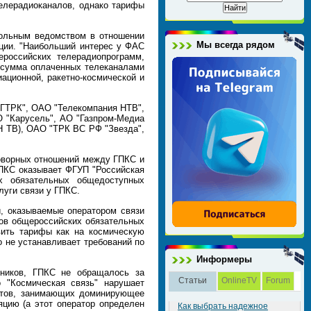
елерадиоканалов, однако тарифы
польным ведомством в отношении
Мы всегда рядом
нции. "Наибольший интерес у ФАС
ероссийских телерадиопрограмм,
я сумма оплаченных телеканалами
иационной, ракетно-космической и
ВГТРК", ОАО "Телекомпания НТВ",
 "Карусель", АО "Газпром-Медиа
Н ТВ), ОАО "ТРК ВС РФ "Звезда",
говорных отношений между ГПКС и
ГПКС оказывает ФГУП "Российская
х обязательных общедоступных
луги связи у ГПКС.
, оказываемые оператором связи
лов общероссийских обязательных
вить тарифы как на космическую
о не устанавливает требований по
Информеры
тников, ГПКС не обращалось за
Статьи
OnlineTV
Forum
 "Космическая связь" нарушает
ктов, занимающих доминирующее
яцию (а этот оператор определен
Как выбрать надежное