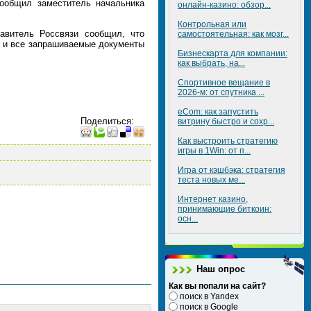
ообщил заместитель начальника
онлайн-казино: обзор...
Контрольная или
авитель Россвязи сообщил, что
самостоятельная: как мозг...
я и все запрашиваемые документы
Бизнескарта для компании:
как выбрать, на...
Спортивное вещание в
2026-м: от спутника ...
eCom: как запустить
Поделиться
:
витрину быстро и сохр...
Как выстроить стратегию
игры в 1Win: от п...
Игра от кэшбэка: стратегия
теста новых ме...
Интернет казино,
принимающие биткоин:
осн...
Наш опрос
Как вы попали на сайт?
поиск в Yandex
поиск в Google