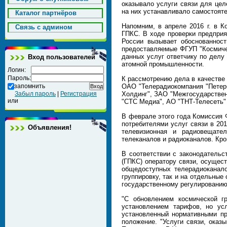
оказывало услуги связи для це
на них устанавливало самостояте
Каталог партнёров
Напомним, в апреле 2016 г. в 
Cвязь с админом
ГПКС. В ходе проверки предприя
России вызывает обоснованност
предоставляемые ФГУП "Космичес
данных услуг ответчику по делу 
Вход пользователей
атомной промышленности.
Логин:
Пароль:
К рассмотрению дела в качестве
запомнить
ОАО "Телерадиокомпания "Петер
Забыл пароль
|
Регистрация
Холдинг", ЗАО "Межгосударствен
или
"СТС Медиа", АО "ТНТ-Телесеть
В феврале этого года Комиссия 
потребителями услуг связи в 20
Объявления!
телевизионная и радиовещате
телеканалов и радиоканалов. Кро
В соответствии с законодатель
(ГПКС) оператору связи, осущес
общедоступных телерадиоканало
группировку, так и на отдельные
государственному регулированию
"С обновлением космической г
установлением тарифов, но ус
установленный нормативными п
положение. "Услуги связи, оказ