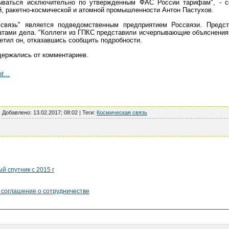
ываться исключительно по утвержденным ФАС России тарифам", - с
й, ракетно-космической и атомной промышленности Антон Пастухов.
связь" является подведомственным предприятием Россвязи. Предст
татами дела. "Коллеги из ГПКС представили исчерпывающие объяснени
метил он, отказавшись сообщить подробности.
ержались от комментариев.
...
|
Добавлено
:
13.02.2017; 08:02
|
Теги
:
Космическая связь
й спутник с 2015 г
 соглашение о сотрудничестве