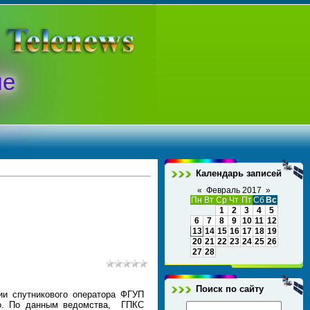
ые
Календарь записей
«
Февраль 2017
»
Пн
Вт
Ср
Чт
Пт
Сб
Вс
1
2
3
4
5
6
7
8
9
10
11
12
13
14
15
16
17
18
19
20
21
22
23
24
25
26
27
28
Поиск по сайту
и спутникового оператора ФГУП
тво. По данным ведомства, ГПКС