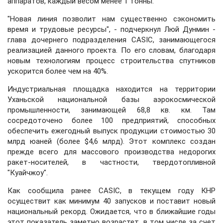
аппаратов, каждый весом менее 1 тонны.
"Новая линия позволит нам существенно сэкономить
время и трудовые ресурсы", - подчеркнул Люй Дунмин -
глава дочернего подразделения CASIC, занимающегося
реализацией данного проекта. По его словам, благодаря
новым технологиям процесс строительства спутников
ускорится более чем на 40%.
Индустриальная площадка находится на территории
Уханьской национальной базы аэрокосмической
промышленности, занимающей 68,8 кв. км. Там
сосредоточено более 100 предприятий, способных
обеспечить ежегодный выпуск продукции стоимостью 30
млрд юаней (более $4,6 млрд). Этот комплекс создан
прежде всего для массового производства недорогих
ракет-носителей, в частности, твердотопливной
"Куайчжоу".
Как сообщила ранее CASIC, в текущем году КНР
осуществит как минимум 40 запусков и поставит новый
национальный рекорд. Ожидается, что в ближайшие годы
этот показатель заметно возрастет, в том числе за счет