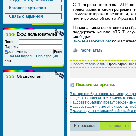
С 1 апреля телеканал ATR не 
Каталог партнёров
транслировать свои программы и
крымскотатарского вещателя, ко
Cвязь с админом
почти во всех областях Украины
Национальный совет еще раз обр
поддержать канала ATR T служ
Вход пользователей
свободы».
www.telesat-news.net
по материалам
Логин:
Пароль:
Распечатать
запомнить
Забыл пароль
|
Регистрация
или
Новости телеканалов
|
Просмотров
: 1020
Объявления!
Похожие материалы:
В конце ноября появиться международ
Нацсовет отказал ТРК «Киев» в продл
Нацсовет объявил предупреждение к
Нацсовет дал «Триолану» месяц, что
Русская группа компаний «Инспэйс» и
Интересное
Telesat коменты