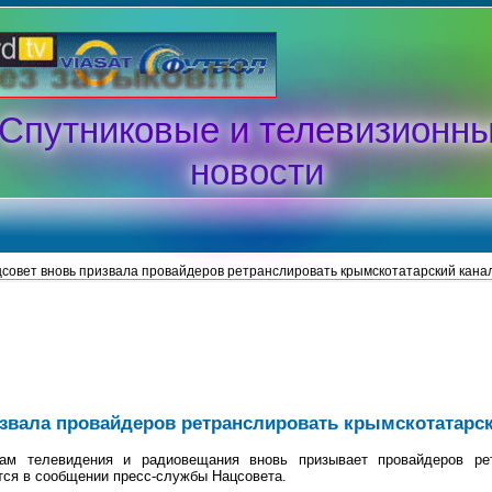
Спутниковые и телевизионн
новости
совет вновь призвала провайдеров ретранслировать крымскотатарский кана
извала провайдеров ретранслировать крымскотатарс
ам телевидения и радиовещания вновь призывает провайдеров рет
тся в сообщении пресс-службы Нацсовета.