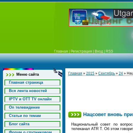
Главная
|
Регистрация
|
Вход
|
RSS
Главная
»
2015
»
Сентябрь
»
24
» Нац
Меню сайта
Главная страница
Вся лента новостей
IPTV и OTT TV онлайн
On телевидение
Нацсовет вновь пр
Статьи по темам
Блог сайта
Национальный совет по вопрос
телеканал ATR T. Об этом говори
Форум о спутниковом