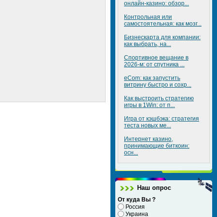
онлайн-казино: обзор...
Контрольная или
самостоятельная: как мозг...
Бизнескарта для компании:
как выбрать, на...
Спортивное вещание в
2026-м: от спутника ...
eCom: как запустить
витрину быстро и сохр...
Как выстроить стратегию
игры в 1Win: от п...
Игра от кэшбэка: стратегия
теста новых ме...
Интернет казино,
принимающие биткоин:
осн...
Наш опрос
От куда Вы ?
Россия
Украина