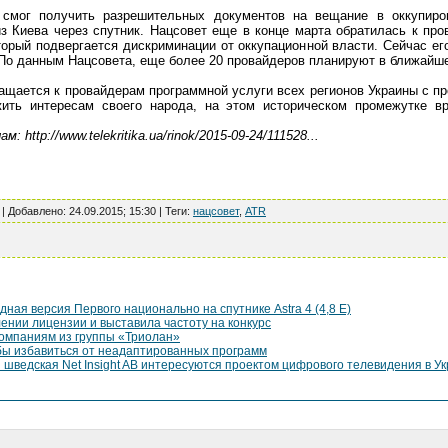
смог получить разрешительных документов на вещание в оккупир
з Киева через спутник. Нацсовет еще в конце марта обратилась к пр
торый подвергается дискриминации от оккупационной власти. Сейчас ег
. По данным Нацсовета, еще более 20 провайдеров планируют в ближайш
ащается к провайдерам программной услуги всех регионов Украины с пр
ить интересам своего народа, на этом историческом промежутке вр
: http://www.telekritika.ua/rinok/2015-09-24/111528...
 |
Добавлено
:
24.09.2015; 15:30
|
Теги
:
нацсовет
,
АТR
ная версия Первого национально на спутнике Astra 4 (4,8 Е)
ении лицензии и выставила частоту на конкурс
омпаниям из группы «Триолан»
бы избавиться от неадаптированных программ
 шведская Net Insight AB интересуются проектом цифрового телевидения в Ук