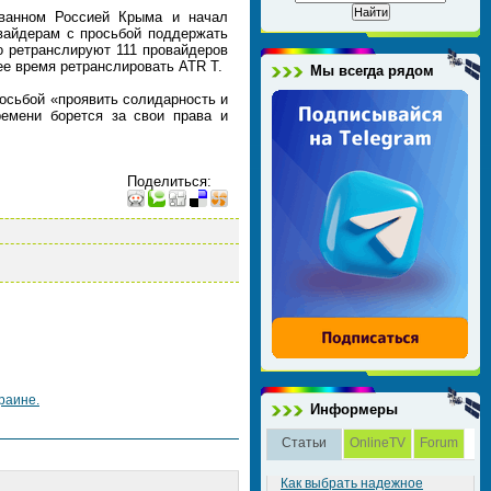
ованном Россией Крыма и начал
овайдерам с просьбой поддержать
о ретранслируют 111 провайдеров
ее время ретранслировать ATR T.
Мы всегда рядом
осьбой «проявить солидарность и
емени борется за свои права и
Поделиться
:
раине.
Информеры
Статьи
OnlineTV
Forum
Как выбрать надежное