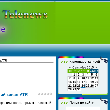
ые
л АТR
Календарь записей
«
Сентябрь 2015
»
Пн
Вт
Ср
Чт
Пт
Сб
Вс
1
2
3
4
5
6
7
8
9
10
11
12
13
14
15
16
17
18
19
20
21
22
23
24
25
26
27
28
29
30
кий канал АТR
Поиск по сайту
ранслировать крымскотатарский