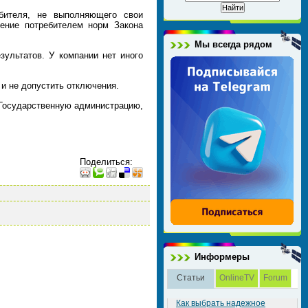
ебителя, не выполняющего свои
шение потребителем норм Закона
Мы всегда рядом
ультатов. У компании нет иного
и не допустить отключения.
Государственную администрацию,
Поделиться
:
Информеры
Статьи
OnlineTV
Forum
Как выбрать надежное