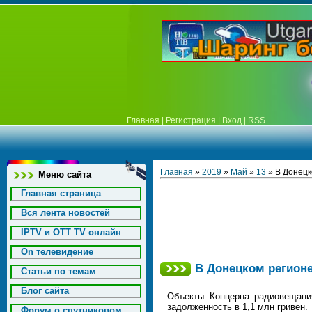
Главная
|
Регистрация
|
Вход
|
RSS
Главная
»
2019
»
Май
»
13
» В Донецк
Меню сайта
Главная страница
Вся лента новостей
IPTV и OTT TV онлайн
On телевидение
В Донецком регион
Статьи по темам
Блог сайта
Объекты Концерна радиовещания
задолженность в 1,1 млн гривен.
Форум о спутниковом