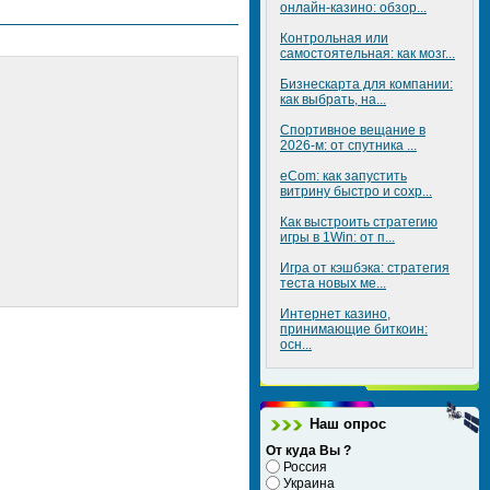
онлайн-казино: обзор...
Контрольная или
самостоятельная: как мозг...
Бизнескарта для компании:
как выбрать, на...
Спортивное вещание в
2026-м: от спутника ...
eCom: как запустить
витрину быстро и сохр...
Как выстроить стратегию
игры в 1Win: от п...
Игра от кэшбэка: стратегия
теста новых ме...
Интернет казино,
принимающие биткоин:
осн...
Наш опрос
От куда Вы ?
Россия
Украина