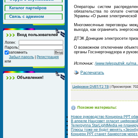
Операторы систем распределен
Каталог партнёров
обязательства по оплате счето
Украины «О рынке электрической 
Cвязь с админом
Многомесячные переговоры межд
выхода, как ограничить энергосн
Вход пользователей
ДТЭК Донецкие электросети приз
Логин:
О возможном отключении объект
Пароль:
органы Госэнергонадзора и руков
запомнить
Забыл пароль
|
Регистрация
или
Источник:
/www.telesputnik.ru/ma.
Распечатать
Объявления!
Цифровое DVBT/T2 ТВ
|
Просмотров
: 70
Похожие материалы:
Новое руководство Концерна РРТ обв
В апреле Нацсовет огласит цифровой
Телегруппа StarLightMedia не планир
Плюсы тоже не будут менять «Зеонбу
Концерн РРТ станет банкротом через