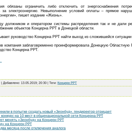
ия обязаны ограничить либо отключить от энергоснабжения потр
в за электроэнергию. Невыполнение условий оплаты – прямое нару
энергии», пишет издание «Жизнь».
у должником и оператором системы распределения так и не дали рез
абжение объектов Концерна РРТ в Донецкой области.
ывает руководство Концерна РРТ найти выход из сложившейся ситуации 
ов компания заблаговременно проинформировала Донецкую Областную 
одство Концерна РРТ.
..
2 |
Добавлено
:
13.05.2019; 20:30
|
Теги
:
Концерн РРТ
инили в попытке создать новый «Зеонбуд». гендиректор отрицает
 конкурс на 10 мест в общенациональной сети Концерна РРТ
ует менять «Зеонбуд» на Концерн РРТ
д» на Концерн РРТ
 два месяца после отключения аналога