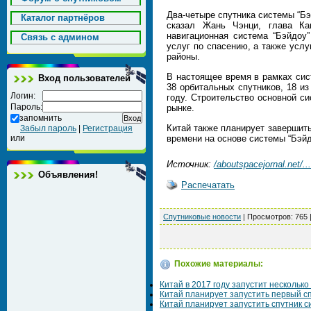
Два-четыре спутника системы “Бэ
Каталог партнёров
сказал Жань Чэнци, глава Ка
навигационная система “Бэйдоу
Cвязь с админом
услуг по спасению, а также усл
районы.
В настоящее время в рамках сис
Вход пользователей
38 орбитальных спутников, 18 из 
Логин:
году. Строительство основной си
Пароль:
рынке.
запомнить
Китай также планирует завершит
Забыл пароль
|
Регистрация
или
времени на основе системы “Бэйдо
Источник:
/aboutspacejornal.net/...
Объявления!
Распечатать
Спутниковые новости
|
Просмотров
: 765 
Похожие материалы:
Китай в 2017 году запустит несколько
Китай планирует запустить первый сп
Китай планирует запустить спутник си