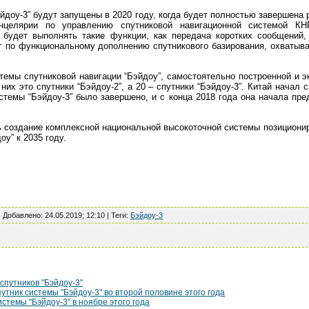
йдоу-3” будут запущены в 2020 году, когда будет полностью завершена 
нцелярии по управлению спутниковой навигационной системой КНР
” будет выполнять такие функции, как передача коротких сообщений
уг по функциональному дополнению спутникового базирования, охваты
темы спутниковой навигации “Бэйдоу”, самостоятельно построенной и э
них это спутники “Бэйдоу-2”, а 20 – спутники “Бэйдоу-3”. Китай начал 
стемы “Бэйдоу-3” было завершено, и с конца 2018 года она начала пр
ь создание комплексной национальной высокоточной системы позиционир
у” к 2035 году.
|
Добавлено
:
24.05.2019; 12:10
|
Теги
:
Бэйдоу-3
 спутников "Бэйдоу-3"
утник системы "Бэйдоу-3" во второй половине этого года
стемы "Бэйдоу-3" в ноябре этого года