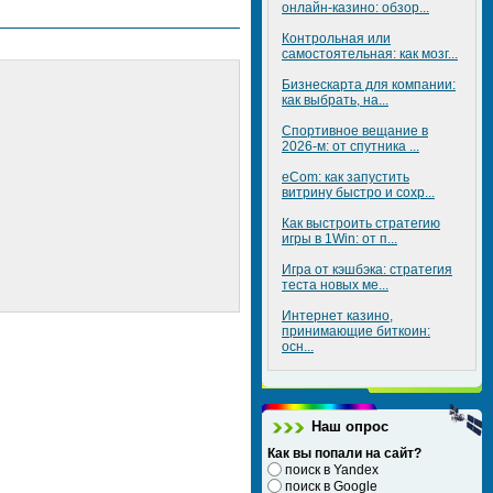
онлайн-казино: обзор...
Контрольная или
самостоятельная: как мозг...
Бизнескарта для компании:
как выбрать, на...
Спортивное вещание в
2026-м: от спутника ...
eCom: как запустить
витрину быстро и сохр...
Как выстроить стратегию
игры в 1Win: от п...
Игра от кэшбэка: стратегия
теста новых ме...
Интернет казино,
принимающие биткоин:
осн...
Наш опрос
Как вы попали на сайт?
поиск в Yandex
поиск в Google