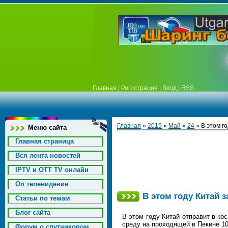
Главная
|
Регистрация
|
Вход
|
RSS
Главная
»
2019
»
Май
»
24
» В этом г
Меню сайта
Главная страница
Вся лента новостей
IPTV и OTT TV онлайн
On телевидение
В этом году Китай 
Статьи по темам
Блог сайта
В этом году Китай отправит в ко
среду на проходящей в Пекине 10
Форум о спутниковом