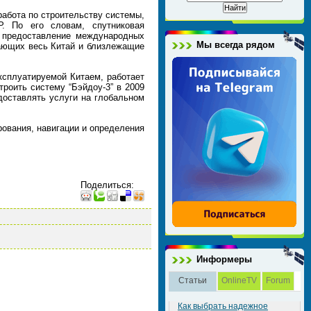
работа по строительству системы,
. По его словам, спутниковая
, предоставление международных
Мы всегда рядом
вающих весь Китай и близлежащие
ксплуатируемой Китаем, работает
строить систему “Бэйдоу-3” в 2009
едоставлять услуги на глобальном
ования, навигации и определения
Поделиться
:
Информеры
Статьи
OnlineTV
Forum
Как выбрать надежное