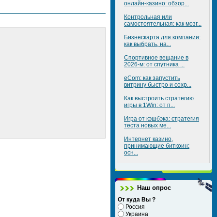
онлайн-казино: обзор...
Контрольная или
самостоятельная: как мозг...
Бизнескарта для компании:
как выбрать, на...
Спортивное вещание в
2026-м: от спутника ...
eCom: как запустить
витрину быстро и сохр...
Как выстроить стратегию
игры в 1Win: от п...
Игра от кэшбэка: стратегия
теста новых ме...
Интернет казино,
принимающие биткоин:
осн...
Наш опрос
От куда Вы ?
Россия
Украина