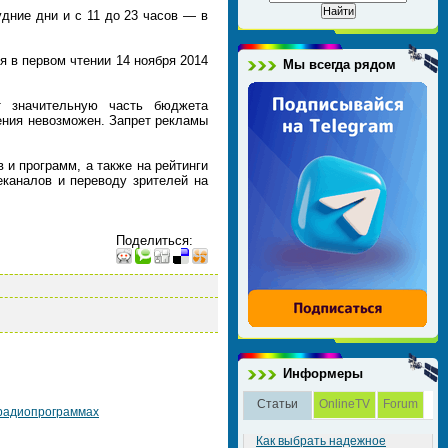
удние дни и с 11 до 23 часов — в
 в первом чтении 14 ноября 2014
Мы всегда рядом
т значительную часть бюджета
ения невозможен. Запрет рекламы
 и программ, а также на рейтинги
еканалов и переводу зрителей на
Поделиться
:
Информеры
Статьи
OnlineTV
Forum
 радиопрограммах
Как выбрать надежное