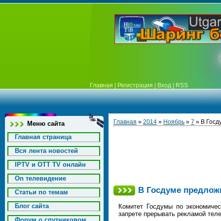
Главная
|
Регистрация
|
Вход
|
RSS
Главная
»
2014
»
Ноябрь
»
7
» В Госд
Меню сайта
Главная страница
Вся лента новостей
IPTV и OTT TV онлайн
On телевидение
В Госдуме предлож
Статьи по темам
Блог сайта
Комитет Госдумы по экономичес
запрете прерывать рекламой тел
Форум о спутниковом