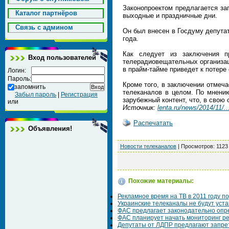
Законопроектом предлагается зап
Каталог партнёров
выходные и праздничные дни.
Cвязь с админом
Он был внесен в Госдуму депута
года.
Как следует из заключения п
Вход пользователей
телерадиовещательных организац
в прайм-тайме приведет к потере 
Логин:
Пароль:
Кроме того, в заключении отмеча
запомнить
телеканалов в целом. По мнению
Забыл пароль
|
Регистрация
зарубежный контент, что, в свою
или
Источник:
lenta.ru/news/2014/11/..
Распечатать
Объявления!
Новости телеканалов
|
Просмотров
: 1123
Похожие материалы:
Рекламное время на ТВ в 2011 году п
Украинские телеканалы не будут уст
ФАС предлагает законодательно опре
ФАС планирует начать мониторинг ре
Депутаты от ЛДПР предлагают запре