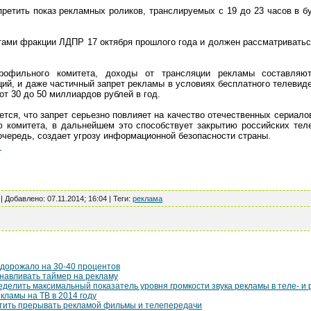
ретить показ рекламных роликов, транслируемых с 19 до 23 часов в б
тами фракции ЛДПР 17 октября прошлого года и должен рассматриваться
рофильного комитета, доходы от трансляции рекламы составляю
ий, и даже частичный запрет рекламы в условиях бесплатного телевид
от 30 до 50 миллиардов рублей в год.
ется, что запрет серьезно повлияет на качество отечественных сериалов
 комитета, в дальнейшем это способствует закрытию российских тел
 очередь, создает угрозу информационной безопасности страны.
.
 |
Добавлено
:
07.11.2014; 16:04
|
Теги
:
реклама
одорожало на 30-40 процентов
анавливать таймер на рекламу
делить максимальный показатель уровня громкости звука рекламы в теле- и
кламы на ТВ в 2014 году
тить прерывать рекламой фильмы и телепередачи