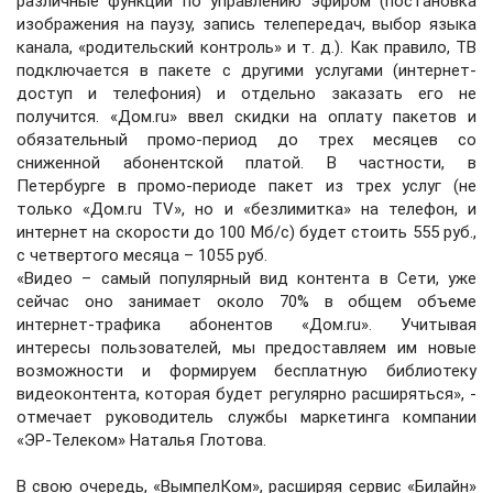
различные функции по управлению эфиром (постановка
изображения на паузу, запись телепередач, выбор языка
канала, «родительский контроль» и т. д.). Как правило, ТВ
подключается в пакете с другими услугами (интернет-
доступ и телефония) и отдельно заказать его не
получится. «Дом.ru» ввел скидки на оплату пакетов и
обязательный промо-период до трех месяцев со
сниженной абонентской платой. В частности, в
Петербурге в промо-периоде пакет из трех услуг (не
только «Дом.ru TV», но и «безлимитка» на телефон, и
интернет на скорости до 100 Мб/с) будет стоить 555 руб.,
с четвертого месяца – 1055 руб.
«Видео – самый популярный вид контента в Сети, уже
сейчас оно занимает около 70% в общем объеме
интернет-трафика абонентов «Дом.ru». Учитывая
интересы пользователей, мы предоставляем им новые
возможности и формируем бесплатную библиотеку
видеоконтента, которая будет регулярно расширяться», -
отмечает руководитель службы маркетинга компании
«ЭР-Телеком» Наталья Глотова.
В свою очередь, «ВымпелКом», расширяя сервис «Билайн»