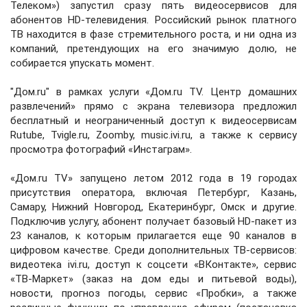
Телеком») запустил сразу пять видеосервисов для
абонентов HD-телевидения. Российский рынок платного
ТВ находится в фазе стремительного роста, и ни одна из
компаний, претендующих на его значимую долю, не
собирается упускать момент.
"Дом.ru" в рамках услуги «Дом.ru TV. Центр домашних
развлечений» прямо с экрана телевизора предложил
бесплатный и неограниченный доступ к видеосервисам
Rutube, Tvigle.ru, Zoomby, music.ivi.ru, а также к сервису
просмотра фотографий «Инстаграм».
«Дом.ru TV» запущено летом 2012 года в 19 городах
присутствия оператора, включая Петербург, Казань,
Самару, Нижний Новгород, Екатеринбург, Омск и другие.
Подключив услугу, абонент получает базовый HD-пакет из
23 каналов, к которым прилагается еще 90 каналов в
цифровом качестве. Среди дополнительных ТВ-сервисов:
видеотека ivi.ru, доступ к соцсети «ВКонтакте», сервис
«ТВ-Маркет» (заказ на дом еды и питьевой воды),
новости, прогноз погоды, сервис «Пробки», а также