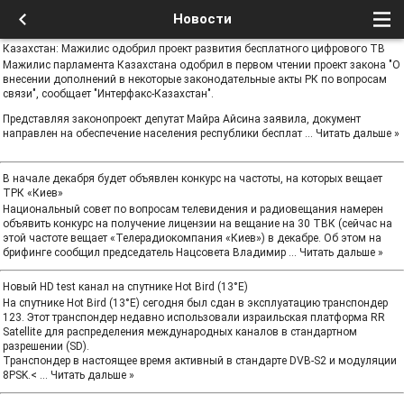
Новости
Казахстан: Мажилис одобрил проект развития бесплатного цифрового ТВ
Мажилис парламента Казахстана одобрил в первом чтении проект закона "О
внесении дополнений в некоторые законодательные акты РК по вопросам
связи", сообщает "Интерфакс-Казахстан".
Представляя законопроект депутат Майра Айсина заявила, документ
направлен на обеспечение населения республики бесплат
...
Читать дальше »
В начале декабря будет объявлен конкурс на частоты, на которых вещает
ТРК «Киев»
Национальный совет по вопросам телевидения и радиовещания намерен
объявить конкурс на получение лицензии на вещание на 30 ТВК (сейчас на
этой частоте вещает «Телерадиокомпания «Киев») в декабре. Об этом на
брифинге сообщил председатель Нацсовета Владимир
...
Читать дальше »
Новый HD test канал на спутнике Hot Bird (13°E)
На спутнике Hot Bird (13°E) сегодня был сдан в эксплуатацию транспондер
123. Этот транспондер недавно использовали израильская платформа RR
Satellite для распределения международных каналов в стандартном
разрешении (SD).
Транспондер в настоящее время активный в стандарте DVB-S2 и модуляции
8PSK.<
...
Читать дальше »