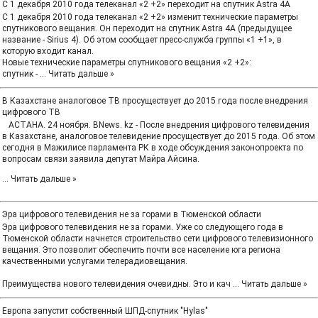
С 1 декабря 2010 года телеканал «2 +2» переходит на спутник Astra 4A
С 1 декабря 2010 года телеканал «2 +2» изменит технические параметры
спутникового вещания. Он переходит на спутник Astra 4A (предыдущее
название - Sirius 4). Об этом сообщает пресс-служба группы «1 +1», в
которую входит канал.
Новые технические параметры спутникового вещания «2 +2»:
спутник -
...
Читать дальше »
В Казахстане аналоговое ТВ просуществует до 2015 года после внедрения
цифрового ТВ
АСТАНА. 24 ноября. BNews. kz - После внедрения цифрового телевидения
в Казахстане, аналоговое телевидение просуществует до 2015 года. Об этом
сегодня в Мажилисе парламента РК в ходе обсуждения законопроекта по
вопросам связи заявила депутат Майра Айсина.
...
Читать дальше »
Эра цифрового телевидения не за горами в Тюменской области
Эра цифрового телевидения не за горами. Уже со следующего года в
Тюменской области начнется строительство сети цифрового телевизионного
вещания. Это позволит обеспечить почти все население юга региона
качественными услугами телерадиовещания.
Преимущества нового телевидения очевидны. Это и кач
...
Читать дальше »
Европа запустит собственный ШПД-спутник "Hylas"