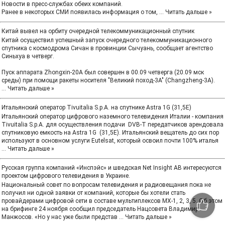
Новости в пресс-службах обеих компаний.
Ранее в некоторых СМИ появилась информация о том,
...
Читать дальше »
Китай вывел на орбиту очередной телекоммуникационный спутник
Китай осуществил успешный запуск очередного телекоммуникационного
спутника с космодрома Сичан в провинции Сычуань, сообщает агентство
Синьхуа в четверг.
Пуск аппарата Zhongxin-20A был совершен в 00.09 четверга (20.09 мск
среды) при помощи ракеты носителя "Великий поход-3А" (Changzheng-3A).
...
Читать дальше »
Итальянский оператор Tivuitalia S.p.A. на спутнике Astra 1G (31,5Е)
Итальянский оператор цифрового наземного телевидения Италии - компания
Tivuitalia S.p.A. для осуществления подачи DVB-T передатчиков арендовала
спутниковую емкость на Astra 1G (31,5Е). Итальянский вещатель до сих пор
используют в основном услуги Eutelsat, который освоил почти 100% италья
...
Читать дальше »
Русская группа компаний «Инспэйс» и шведская Net Insight AB интересуются
проектом цифрового телевидения в Украине.
Национальный совет по вопросам телевидения и радиовещания пока не
получил ни одной заявки от компаний, которые бы хотели стать
провайдерами цифровой сети в составе мультиплексов МХ-1, 2, 3, 5. Об этом
на брифинге 24 ноября сообщил председатель Нацсовета Владимир
Манжосов. «Но у нас уже были представ
...
Читать дальше »