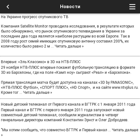
Новости
На Украине прогресс спутникового ТВ
Компания Satellite Monitor проводила исследования, в результате которых
было обнаружено, что рынок спутникового телевидения в Украине за
последние два года является наиболее растущим во всей Европе. Так в
2008 году рост семей имеющих спутниковую антенну составил 200%, их
количество было равно 2 м
...
Читать дальше »
Впервые: «Эль Классико» в 3D на НТВ-ПЛЮС
29 ноября НТВ-ПЛЮС впервые покажет футбольную трансляцию в формате
3D из Барселоны, где на поле «Камп ноу» сыграют «Реал» и «Барселона».
Прямая трансляция матча будет доступна на каналах «3D by PANASONIC»,
«НТВ-ПЛЮС Футбол», «СПОРТ ПЛЮС», «HD Спорт», и на сайте www.ntvplus.ru.
Кроме тог
...
Читать дальше »
Новый детский телеканал от Первого канала и ВГТРК с 1 января 2011 года
Первый канал и ВГТРК с первого января 2011 года запускают новый
совместный детский телеканал, сообщили журналистам в четверг
генеральные директоры компаний Константин Эрнст и Олег Добродеев.
"Мы хотим сообщить, что совместно ВГТРК и Первый канал
...
Читать дальше
»