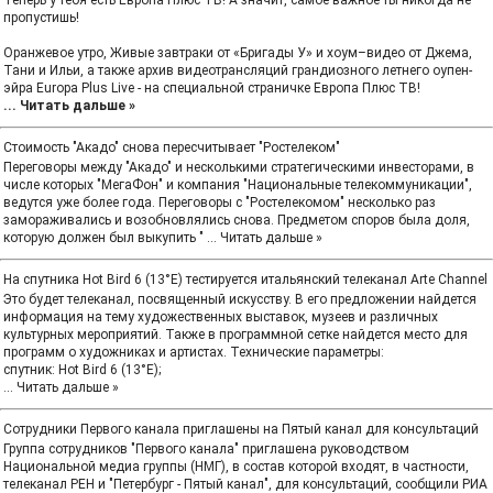
Теперь у тебя есть Европа Плюс ТВ! А значит, самое важное ты никогда не
пропустишь!
Оранжевое утро, Живые завтраки от «Бригады У» и хоум–видео от Джема,
Тани и Ильи, а также архив видеотрансляций грандиозного летнего оупен-
эйра Europa Plus Live - на специальной страничке Европа Плюс ТВ!
...
Читать дальше »
Стоимость "Акадо" снова пересчитывает "Ростелеком"
Переговоры между "Акадо" и несколькими стратегическими инвесторами, в
числе которых "МегаФон" и компания "Национальные телекоммуникации",
ведутся уже более года. Переговоры с "Ростелекомом" несколько раз
замораживались и возобновлялись снова. Предметом споров была доля,
которую должен был выкупить "
...
Читать дальше »
На спутника Hot Bird 6 (13°E) тестируется итальянский телеканал Arte Channel
Это будет телеканал, посвященный искусству. В его предложении найдется
информация на тему художественных выставок, музеев и различных
культурных мероприятий. Также в программной сетке найдется место для
программ о художниках и артистах. Технические параметры:
спутник: Hot Bird 6 (13°E);
...
Читать дальше »
Сотрудники Первого канала приглашены на Пятый канал для консультаций
Группа сотрудников "Первого канала" приглашена руководством
Национальной медиа группы (НМГ), в состав которой входят, в частности,
телеканал РЕН и "Петербург - Пятый канал", для консультаций, сообщили РИА