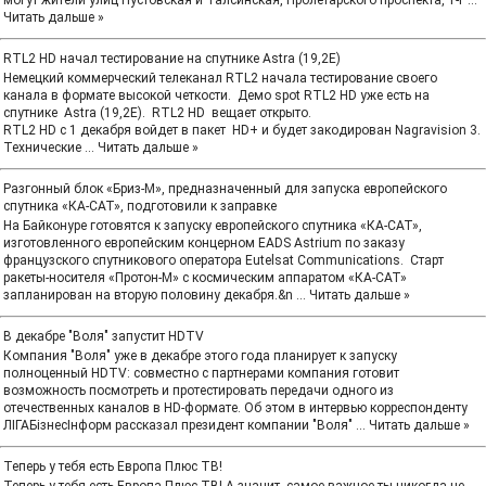
могут жители улиц Пустовская и Талсинская, Пролетарского проспекта, 1-г
...
Читать дальше »
RTL2 HD начал тестирование на спутнике Astra (19,2E)
Немецкий коммерческий телеканал RTL2 начала тестирование своего
канала в формате высокой четкости. Демо spot RTL2 HD уже есть на
спутнике Astra (19,2E). RTL2 HD вещает открыто.
RTL2 HD с 1 декабря войдет в пакет HD+ и будет закодирован Nagravision 3.
Технические
...
Читать дальше »
Разгонный блок «Бриз-М», предназначенный для запуска европейского
спутника «КА-САТ», подготовили к заправке
На Байконуре готовятся к запуску европейского спутника «КА-САТ»,
изготовленного европейским концерном EADS Astrium по заказу
французского спутникового оператора Eutelsat Communications. Старт
ракеты-носителя «Протон-М» с космическим аппаратом «КА-САТ»
запланирован на вторую половину декабря.&n
...
Читать дальше »
В декабре "Воля" запустит HDTV
Компания "Воля" уже в декабре этого года планирует к запуску
полноценный HDTV: совместно с партнерами компания готовит
возможность посмотреть и протестировать передачи одного из
отечественных каналов в HD-формате. Об этом в интервью корреспонденту
ЛІГАБізнесІнформ рассказал президент компании "Воля"
...
Читать дальше »
Теперь у тебя есть Европа Плюс ТВ!