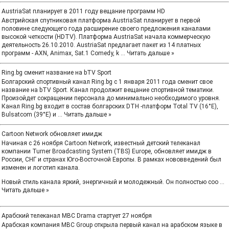
AustriaSat планирует в 2011 году вещание программ HD
Австрийская спутниковая платформа AustriaSat планирует в первой
половине следующего года расширение своего предложения каналами
высокой четкости (HDTV). Платформа AustriaSat начала коммерческую
деятельность 26.10.2010. AustriaSat предлагает пакет из 14 платных
программ - AXN, Animax, Sat.1 Comedy, k
...
Читать дальше »
Ring.bg сменит название на bTV Sport
Болгарский спортивный канал Ring.bg с 1 января 2011 года сменит свое
название на bTV Sport. Канал продолжит вещание спортивной тематики.
Произойдет сокращении персонала до минимально необходимого уровня.
Канал Ring.bg входит в состав болгарских DTH -платформ Total TV (16°E),
Bulsatcom (39°E) и
...
Читать дальше »
Cartoon Network обновляет имидж
Начиная с 26 ноября Cartoon Network, известный детский телеканал
компании Turner Broadcasting System (TBS) Europe, обновляет имидж в
России, СНГ и странах Юго-Восточной Европы. В рамках нововведений был
изменен и логотип канала.
Новый стиль канала яркий, энергичный и молодежный. Он полностью соо
...
Читать дальше »
Арабский телеканал MBC Drama стартует 27 ноября
Арабская компания MBC Group открыла первый канал на арабском языке в