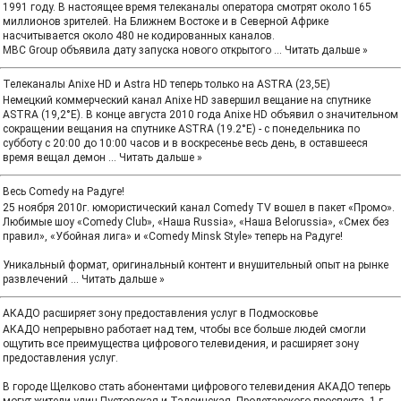
1991 году. В настоящее время телеканалы оператора смотрят около 165
миллионов зрителей. На Ближнем Востоке и в Северной Африке
насчитывается около 480 не кодированных каналов.
MBC Group объявила дату запуска нового открытого
...
Читать дальше »
Телеканалы Anixe HD и Astra HD теперь только на ASTRA (23,5E)
Немецкий коммерческий канал Anixе HD завершил вещание на спутнике
ASTRA (19,2°E). В конце августа 2010 года Anixе HD объявил о значительном
сокращении вещания на спутнике ASTRA (19.2°E) - с понедельника по
субботу с 20:00 до 10:00 часов и в воскресенье весь день, в оставшееся
время вещал демон
...
Читать дальше »
Весь Comedy на Радуге!
25 ноября 2010г. юмористический канал Comedy TV вошел в пакет «Промо».
Любимые шоу «Comedy Club», «Наша Russia», «Наша Belorussia», «Смех без
правил», «Убойная лига» и «Comedy Minsk Style» теперь на Радуге!
Уникальный формат, оригинальный контент и внушительный опыт на рынке
развлечений
...
Читать дальше »
АКАДО расширяет зону предоставления услуг в Подмосковье
АКАДО непрерывно работает над тем, чтобы все больше людей смогли
ощутить все преимущества цифрового телевидения, и расширяет зону
предоставления услуг.
В городе Щелково стать абонентами цифрового телевидения АКАДО теперь