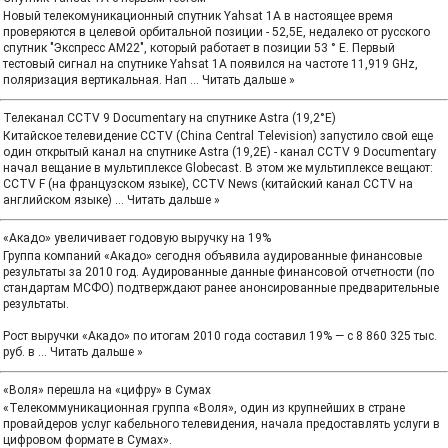
Новый телекомуникационный спутник Yahsat 1A в настоящее время
проверяются в целевой орбитальной позиции - 52,5Е, недалеко от русского
спутник "Экспресс АМ22", который работает в позиции 53 ° E. Первый
тестовый сигнал на спутнике Yahsat 1A появился на частоте 11,919 GHz,
поляризация вертикальная. Нап
...
Читать дальше »
Телеканал CCTV 9 Documentary на спутнике Astra (19,2°E)
Китайское телевидение CCTV (China Central Television) запустило свой еще
один открытый канал на спутнике Astra (19,2Е) - канал CCTV 9 Documentary
начал вещание в мультиплексе Globecast. В этом же мультиплексе вещают:
CCTV F (на французском языке), CCTV News (китайский канал CCTV на
английском языке)
...
Читать дальше »
«Акадо» увеличивает годовую выручку на 19%
Группа компаний «Акадо» сегодня объявила аудированные финансовые
результаты за 2010 год. Аудированные данные финансовой отчетности (по
стандартам МСФО) подтверждают ранее анонсированные предварительные
результаты.
Рост выручки «Акадо» по итогам 2010 года составил 19% — с 8 860 325 тыс.
руб. в
...
Читать дальше »
«Воля» перешла на «цифру» в Сумах
«Телекоммуникационная группа «Воля», один из крупнейших в стране
провайдеров услуг кабельного телевидения, начала предоставлять услуги в
цифровом формате в Сумах».