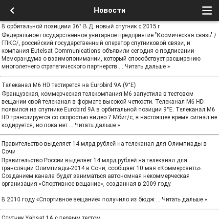
Новости
В орбитальной позициии 36° В.Д. новый спутник с 2015 г
Федеральное государственное унитарное предприятие "Космическая связь" /
ГПКС/, российский государственный оператор спутниковой связи, и
компания Eutelsat Communications объявили сегодня о подписании
Меморандума о взаимопонимании, который способствует расширению
многолетнего стратегического партнерств
...
Читать дальше »
Телеканал M6 HD тестирется на Eurobird 9А (9°E)
Французская, коммерческая телекомпания M6 запустила в тестовом
вещании свой телеканал в формате высокой четкости. Телеканал M6 HD
появился на спутнике Eurobird 9А в орбитальной позиции 9°E. Телеканал M6
HD транслируется со скоростью видео 7 Мбит/с, в настоящее время сигнал не
кодируется, но пока нет
...
Читать дальше »
Правительство выделяет 14 млрд рублей на телеканал для Олимпиады в
Сочи
Правительство России выделяет 14 млрд рублей на телеканал для
трансляции Олимпиады-2014 в Сочи, сообщает 10 мая «Коммерсантъ».
Созданием канала будет заниматься автономная некоммерческая
организация «Спортивное вещание», созданная в 2009 году.
В 2010 году «Спортивное вещание» получило из бюдж
...
Читать дальше »
Спутник Yahsat 1A с первым тестом