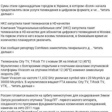
Сумы стали одиннадцатым городом в Украине, в котором «Воля» начала
предоставлять свои услуги телевидения в цифровом формате, и че
...
Читать
дальше »
НКС запустила пакет телеканалов в HD-качестве
Компания "Национальные кабельные сети" (НКС) запустила пакет
телеканалов в HD-качестве для абонентов цифрового телевидения в Москве.
На первом этапе в него вошли восемь телеканалов, в ближайшее время их
количество планируется увеличить.
Как сообщил репортеру ComNews заместитель генерального д
...
Читать
дальше »
Телеканалы City TV, T-Rock TV с новым SR на Intelsat 12 (45°E)
Мультиплекс с болгарскими открытыми и платными каналами спутниковой
платформы Vivacom на спутнике Intelsat 12 (45°E) изменил символьную
скорость (SR).
Пакет Vivacom на частоте 11,632 GHz увеличил symbol rate с 20 Msymb/s до
30000 Msymb/s. В мультиплексе вещают FTA каналы: City TV, T-Rock TV,
VTK,
...
Читать дальше »
Россия готовится вывести на орбиту миниспутник для зондирования Земли
Запуск российского спутника "Зонд-ПП" - первого малого аппарата,
созданного по программе фундаментальных космических исследований,
намечен на лето 2011 года.