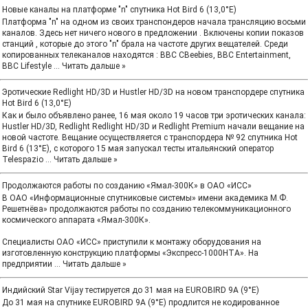
Новые каналы на платформе "n" спутника Hot Bird 6 (13,0°E)
Платформа "n" нa одном из своих транспондеров начала трансляцию восьми
каналов. Здесь нет ничего нового в предложении . Включены копии показов
станций , которые до этого "n" брала на частоте других вещателей. Среди
копированных телеканалов находятся : BBC CBeebies, BBC Entertainment,
BBC Lifestyle
...
Читать дальше »
Эротические Redlight HD/3D и Hustler HD/3D на новом транспордере спутника
Hot Bird 6 (13,0°E)
Как и было объявлено ранее, 16 мая около 19 часов три эротических канала:
Hustler HD/3D, Redlight Redlight HD/3D и Redlight Premium начали вещание на
новой частоте. Вещание осуществляется с транспордера № 92 спутника Hot
Bird 6 (13°E), с которого 15 мая запускал тесты итальянский оператор
Telespazio
...
Читать дальше »
Продолжаются работы по созданию «Ямал-300К» в ОАО «ИСС»
В ОАО «Информационные спутниковые системы» имени академика М.Ф.
Решетнёва» продолжаются работы по созданию телекоммуникационного
космического аппарата «Ямал-300К».
Специалисты ОАО «ИСС» приступили к монтажу оборудования на
изготовленную конструкцию платформы «Экспресс-1000HTA». На
предприятии
...
Читать дальше »
Индийский Star Vijay тестируется до 31 мая на EUROBIRD 9A (9°E)
До 31 мая на спутнике EUROBIRD 9A (9°E) продлится не кодированное