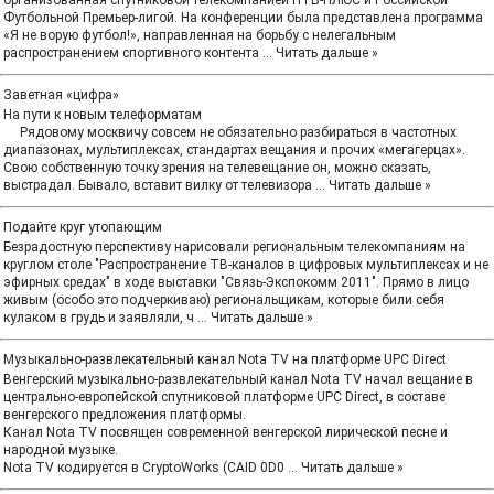
организованная спутниковой телекомпанией НТВ-ПЛЮС и Российской
Футбольной Премьер-лигой. На конференции была представлена программа
«Я не ворую футбол!», направленная на борьбу с нелегальным
распространением спортивного контента
...
Читать дальше »
Заветная «цифра»
На пути к новым телеформатам
Рядовому москвичу совсем не обязательно разбираться в частотных
диапазонах, мультиплексах, стандартах вещания и прочих «мегагерцах».
Свою собственную точку зрения на телевещание он, можно сказать,
выстрадал. Бывало, вставит вилку от телевизора
...
Читать дальше »
Подайте круг утопающим
Безрадостную перспективу нарисовали региональным телекомпаниям на
круглом столе "Распространение ТВ-каналов в цифровых мультиплексах и не
эфирных средах" в ходе выставки "Связь-Экспокомм 2011". Прямо в лицо
живым (особо это подчеркиваю) региональщикам, которые били себя
кулаком в грудь и заявляли, ч
...
Читать дальше »
Музыкально-развлекательный канал Nota TV на платформе UPC Direct
Венгерский музыкально-развлекательный канал Nota TV начал вещание в
центрально-европейской спутниковой платформе UPC Direct, в составе
венгерского предложения платформы.
Канал Nota TV посвящен современной венгерской лирической песне и
народной музыке.
Nota TV кодируется в CryptoWorks (CAID 0D0
...
Читать дальше »