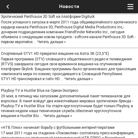
Новости
Эротический Penthouse 3D Soft на платформе Digiturk
После успешного запуска в марте 2011 года общеевропейского эротического
хардкор канала Penthouse 3D, Penthouse Digital Media Productions Inc,-
дочернее подразделение компании FriendFinder Networks Inc., сегодня
объявила о следующем новом продукте - softcore канале Penthouse 3D Soft -
первом европейск
...
Читать дальше »
Спортивный STV1 HD прекратил вещание на Astra 3B (23,5°E)
Первая программа (STV) словацкого общественного радио и телевидения
(RTVS) завершила сегодня свое временное вещание на спутниковой
платформе Skylink. Вещание программы было организовано для трансляции
чемпионата мира по хоккею, проходившего в Словацкой Республике.
STV1 HD транслировал в nativ HD
...
Читать дальше »
Playboy-TV и Hustler Blue на Орион-Экспресс
20 мая, в пятницу мы запускаем дополнительный пакет телеканалов для
взрослых. В пакет войдут два известнейших мировых эротических бренда -
Playboy-TV и Hustler Blue. На старте круглосуточным будет только Playboy, в
течение недели наша техническая служба обеспечит круглосуточное
вещание и Hustler Blu
...
Читать дальше »
«НТВ Плюс» начинает борьбу с футбольными интернет-пиратами
17 мая 2011 года на стадионе «Локомотив» состоялась пресс-конференция,