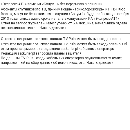
«Экспресс-АТ1» заменит «Бонум-1» без перерывов в вещании
Абоненты спутникового ТВ, принимающие «Триколор-Сибирь» и НТВ-Плюс
Восток, могут не беспокоиться – спутник «Бонум-1» будет работать до ноября
2013 года, ожидаемого срока начала эксплуатации КА «Экспресс-АТ1».
Ответ на запрос журнала «Телеспутник» от Б.А.Локшина, начальника отдела
перспективных систе
...
Читать дальше »
Открытое вещание польского канала TV Puls может быть закодировано
Открытое вещание польского канала TV Puls может быть закодировано. Об
этом проинформировали редакцию satkurier.pl кабельные операторы.
Редакция satkurier.pl запросила планы вещателя.
По данным TV Puls - среди кабельных операторов осуществляется аудит,
направленный на сбор данных об источниках, от
...
Читать дальше »