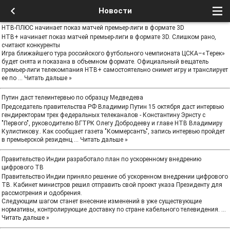
Новости
НТВ-ПЛЮС начинает показ матчей премьер-лиги в формате 3D
НТВ+ начинает показ матчей премьер-лиги в формате 3D. Слишком рано,
считают конкуренты
Игра ближайшего тура российского футбольного чемпионата ЦСКА–«Терек»
будет снята и показана в объемном формате. Официальный вещатель
премьер-лиги телекомпания НТВ+ самостоятельно снимет игру и транслирует
ее по
...
Читать дальше »
Путин даст телеинтервью по образцу Медведева
Председатель правительства РФ Владимир Путин 15 октября даст интервью
гендиректорам трех федеральных телеканалов - Константину Эрнсту с
"Первого", руководителю ВГТРК Олегу Добродееву и главе НТВ Владимиру
Кулистикову.. Как сообщает газета "Коммерсантъ", запись интервью пройдет
в премьерской резиденц
...
Читать дальше »
Правительство Индии разработало план по ускоренному внедрению
цифрового ТВ
Правительство Индии приняло решение об ускоренном внедрении цифрового
ТВ. Кабинет министров решил отправить свой проект указа Президенту для
рассмотрения и одобрения.
Следующим шагом станет внесение изменений в уже существующие
нормативы, контролирующие доставку по стране кабельного телевидения.
...
Читать дальше »