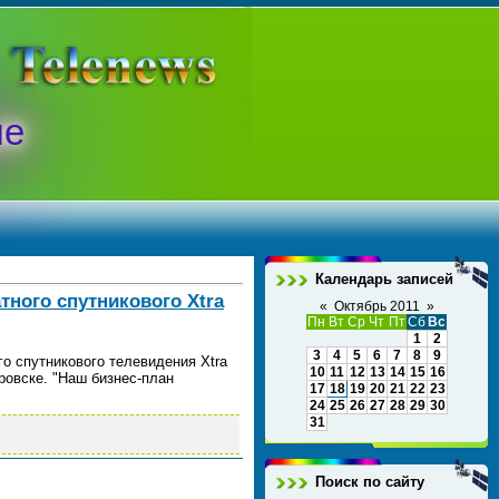
ые
Календарь записей
тного спутникового Xtra
«
Октябрь 2011
»
Пн
Вт
Ср
Чт
Пт
Сб
Вс
1
2
3
4
5
6
7
8
9
го спутникового телевидения Xtra
10
11
12
13
14
15
16
овске. "Наш бизнес-план
17
18
19
20
21
22
23
24
25
26
27
28
29
30
31
Поиск по сайту