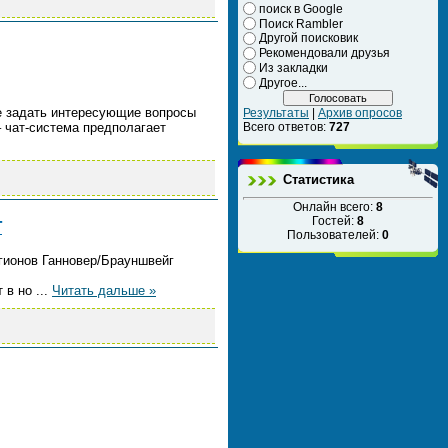
поиск в Google
Поиск Rambler
Другой поисковик
Рекомендовали друзья
Из закладки
Другое...
е задать интересующие вопросы
Результаты
|
Архив опросов
Всего ответов:
727
– чат-система предполагает
Статистика
Онлайн всего:
8
Гостей:
8
T
Пользователей:
0
гионов Ганновер/Брауншвейг
т в но
...
Читать дальше »