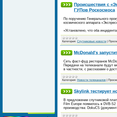
Происшествия с «Э
ГУПов Роскосмоса
По поручению Генерального прок
космического аппарата «Экспрес
«Установлено, что оба инцидент
Категория:
Спутниковые новости
|
Просм
McDonald's запусти
Сеть фаст-фуд ресторанов McDon
Передачи на телеканале будут м
в частности, с рассказами о до
Категория:
Новости телеканалов
|
Просм
Skylink тестирует 
В предложении спутниковой плат
Film Europe появилось в DVB-S2 
производства: DokuCS (докумен