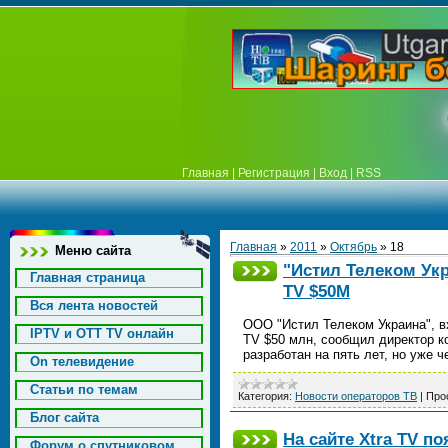
Главная
|
Регистрация
|
Вход
|
RSS
Главная
»
2011
»
Октябрь
»
18
Меню сайта
"Истил Телеком Укр
Главная страница
TV $50М
Вся лента новостей
ООО "Истил Телеком Украина", вх
IPTV и OTT TV онлайн
TV $50 млн, сообщил директор к
разработан на пять лет, но уже ч
On телевидение
Статьи по темам
Категория:
Новости операторов ТВ
|
Про
Блог сайта
На сайте Xtra TV п
Форум о спутниковом