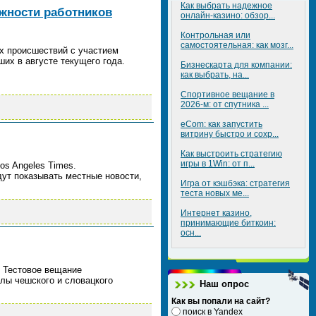
Как выбрать надежное
ежности работников
онлайн-казино: обзор...
Контрольная или
самостоятельная: как мозг...
х происшествий с участием
их в августе текущего года.
Бизнескарта для компании:
как выбрать, на...
Спортивное вещание в
2026-м: от спутника ...
eCom: как запустить
витрину быстро и сохр...
Как выстроить стратегию
игры в 1Win: от п...
os Angeles Times.
дут показывать местные новости,
Игра от кэшбэка: стратегия
теста новых ме...
Интернет казино,
принимающие биткоин:
осн...
. Тестовое вещание
алы чешского и словацкого
Наш опрос
Как вы попали на сайт?
поиск в Yandex