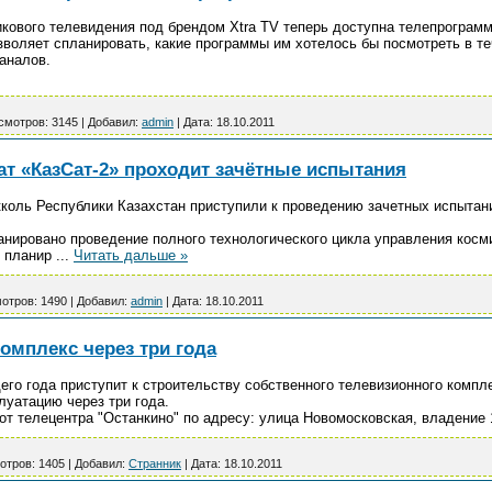
икового телевидения под брендом Xtra TV теперь доступна телепрограмм
озволяет спланировать, какие программы им хотелось бы посмотреть в т
аналов.
смотров:
3145
|
Добавил:
admin
|
Дата:
18.10.2011
ат «КазСат-2» проходит зачётные испытания
Акколь Республики Казахстан приступили к проведению зачетных испытан
анировано проведение полного технологического цикла управления косм
я планир
...
Читать дальше »
отров:
1490
|
Добавил:
admin
|
Дата:
18.10.2011
омплекс через три года
его года приступит к строительству собственного телевизионного компл
луатацию через три года.
от телецентра "Останкино" по адресу: улица Новомосковская, владение 
отров:
1405
|
Добавил:
Странник
|
Дата:
18.10.2011