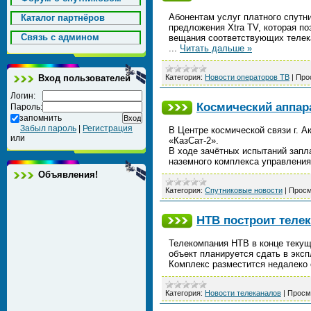
Абонентам услуг платного спутн
Каталог партнёров
предложения Xtra TV, которая п
Cвязь с админом
вещания соответствующих телек
...
Читать дальше »
Вход пользователей
Категория:
Новости операторов ТВ
|
Про
Логин:
Космический аппар
Пароль:
запомнить
Забыл пароль
|
Регистрация
В Центре космической связи г. 
или
«КазСат-2».
В ходе зачётных испытаний запл
наземного комплекса управлени
Объявления!
Категория:
Спутниковые новости
|
Просм
НТВ построит телек
Телекомпания НТВ в конце текущ
объект планируется сдать в эксп
Комплекс разместится недалеко 
Категория:
Новости телеканалов
|
Просм