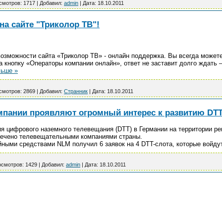
смотров:
1717
|
Добавил:
admin
|
Дата:
18.10.2011
а сайте "Триколор ТВ"!
озможности сайта «Триколор ТВ» - онлайн поддержка. Вы всегда может
 кнопку «Операторы компании онлайн», ответ не заставит долго ждать 
льше »
смотров:
2869
|
Добавил:
Странник
|
Дата:
18.10.2011
мпании проявляют огромный интерес к развитию DT
 цифрового наземного телевещания (DTT) в Германии на территории ре
речено телевещательными компаниями страны.
ными средствами NLM получил 6 заявок на 4 DTT-слота, которые войду
смотров:
1429
|
Добавил:
admin
|
Дата:
18.10.2011