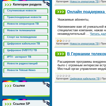
Категория:
Новости операторов ТВ
|
Про
Категории раздела
Спутниковые новости
Онлайн поддержка н
Транспондерные новости
Уважаемые абоненты,
Новости операторов ТВ
Напоминаем вам об уникальной в
специалистам компании, нажав на
Новости телеканалов
незамедлительный
...
Читать да
Спорт на телевидении
Цифровое кабельное ТВ
Категория:
Новости операторов ТВ
|
Про
Цифровое DVBT/T2 ТВ
В Германии телеко
IPTV - интернет ТВ
Pасширение программы внедрения
Новости радиостанций
было с огромным интересом вст
Местный орган управления медий
Новости Telesat-News
Категория:
Цифровое кабельное ТВ
|
Про
Ссылки
Ссылки SP