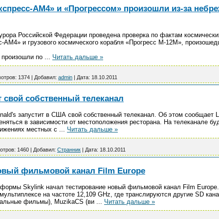
кспресс-АМ4» и «Прогрессом» произошли из-за небр
урора Российской Федерации проведена проверка по фактам космически
с-АМ4» и грузового космического корабля «Прогресс М-12М», произошедш
а произошли по
...
Читать дальше »
отров:
1374
|
Добавил:
admin
|
Дата:
18.10.2011
т свой собственный телеканал
ald's запустит в США свой собственный телеканал. Об этом сообщает L
еняться в зависимости от местоположения ресторана. На телеканале бу
стижениях местных с
...
Читать дальше »
отров:
1460
|
Добавил:
Странник
|
Дата:
18.10.2011
новый фильмовой канал Film Europe
формы Skylink начал тестирование новый фильмовой канал Film Europe
мультиплексе на частоте 12,109 GHz, где транслируются другие SD кан
тальные фильмы), MuzikaCS (ви
...
Читать дальше »