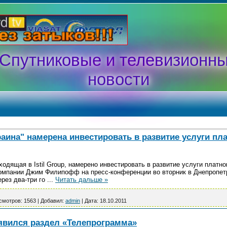
Спутниковые и телевизионн
новости
аина" намерена инвестировать в развитие услуги пла
одящая в Istil Group, намерено инвестировать в развитие услуги платно
омпании Джим Филипофф на пресс-конференции во вторник в Днепропетр
ерез два-три го
...
Читать дальше »
смотров:
1563
|
Добавил:
admin
|
Дата:
18.10.2011
оявился раздел «Телепрограмма»