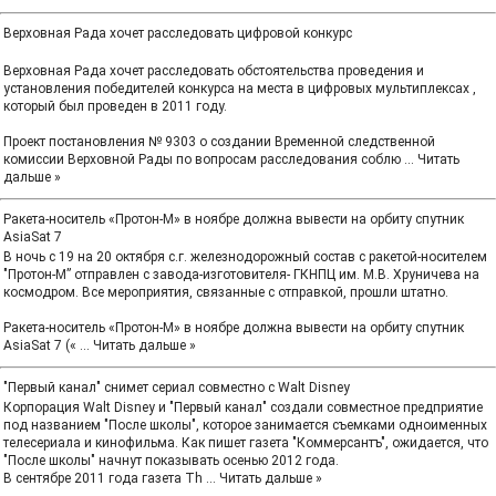
Верховная Рада хочет расследовать цифровой конкурс
Верховная Рада хочет расследовать обстоятельства проведения и
установления победителей конкурса на места в цифровых мультиплексах ,
который был проведен в 2011 году.
Проект постановления № 9303 о создании Временной следственной
комиссии Верховной Рады по вопросам расследования соблю
...
Читать
дальше »
Ракета-носитель «Протон-М» в ноябре должна вывести на орбиту спутник
AsiaSat 7
В ночь с 19 на 20 октября с.г. железнодорожный состав с ракетой-носителем
"Протон-М” отправлен с завода-изготовителя- ГКНПЦ им. М.В. Хруничева на
космодром. Все мероприятия, связанные с отправкой, прошли штатно.
Ракета-носитель «Протон-М» в ноябре должна вывести на орбиту спутник
AsiaSat 7 («
...
Читать дальше »
"Первый канал" снимет сериал совместно с Walt Disney
Корпорация Walt Disney и "Первый канал" создали совместное предприятие
под названием "После школы", которое занимается съемками одноименных
телесериала и кинофильма. Как пишет газета "Коммерсантъ", ожидается, что
"После школы" начнут показывать осенью 2012 года.
В сентябре 2011 года газета Th
...
Читать дальше »