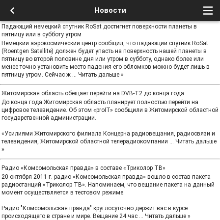
Новости
Падающий немецкий спутник RoSat достигнет поверхности планеты в
пятницу или в субботу утром
Немецкий аэрокосмический центр сообщил, что падающий спутник RoSat
(Roentgen Satellite) должен будет упасть на поверхность нашей планеты в
пятницу во второй половине дня или утром в субботу, однако более или
менее точно установить место падения его обломков можно будет лишь в
пятницу утром. Сейчас ж
...
Читать дальше »
Житомирская область обещает перейти на DVB-T2 до конца года
До конца года Житомирская область планирует полностью перейти на
цифровое телевидение. Об этом «proIT» сообщили в Житомирской областной
государственной администрации.
«Усилиями Житомирского филиала Концерна радиовещания, радиосвязи и
телевидения, Житомирской областной телерадиокомпании
...
Читать дальше
»
Радио «Комсомольская правда» в составе «Триколор ТВ»
20 октября 2011 г. радио «Комсомольская правда» вошло в состав пакета
радиостанций «Триколор ТВ». Напоминаем, что вещание пакета на данный
момент осуществляется в тестовом режиме.
Радио "Комсомольская правда" круглосуточно держит вас в курсе
происходящего в стране и мире. Вещание 24 час
...
Читать дальше »