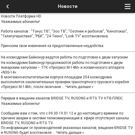
Новости
Новости Платформа HD
Уважаемые абоненты!
Работа каналов : "Тонус ТВ", "Зоо ТВ", "Охотник и рыболов", "Кинопоказ",
"Телепутешествия", "РБК", "24 Техно", "Look TV" восстановлена.
Приносим свои извинения за предоставленные неудобства.
На космодроме Байконур ведутся работы по подготовке к двум запускам
На космодроме Байконур продолжаются работы по подготовке к двум
январским запускам – ТГК «Прогресс М-14М» и космического аппарата
«NSS-14».
В монтажно-испытательном корпусе площадки 254 космодрома
выполняются заключительные проверки транспортного грузового корабля
«Прогресс М-14М», после окончани
...
Читать дальше »
Перерыв в вещании каналов BRIDGE TV, RUSONG и RTG TV НТВ-ПЛЮС.
Уважаемые абоненты!
Сообщаем вам о том, что с 09.30 19.01.12 и до настоящего времени по
причине аварии в системе телекоммуникаций в эфире отсутствуют каналы
BRIDGE TV, RUSONG и RTG TV.
По информации от производителей указанных каналов, вещание BRIDGE TV
и RUSONG будет восстановле
...
Читать дальше »