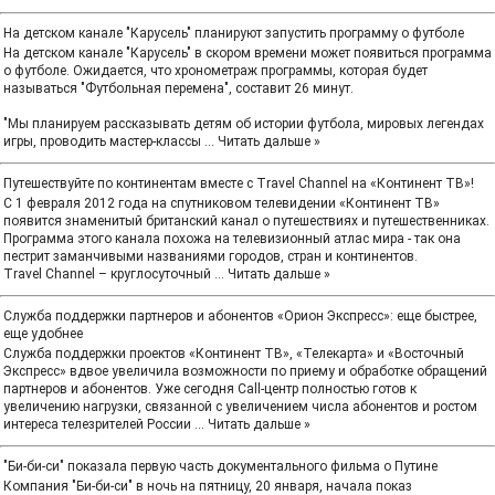
На детском канале "Карусель" планируют запустить программу о футболе
На детском канале "Карусель" в скором времени может появиться программа
о футболе. Ожидается, что хронометраж программы, которая будет
называться "Футбольная перемена", составит 26 минут.
"Мы планируем рассказывать детям об истории футбола, мировых легендах
игры, проводить мастер-классы
...
Читать дальше »
Путешествуйте по континентам вместе с Travel Channel на «Континент ТВ»!
С 1 февраля 2012 года на спутниковом телевидении «Континент ТВ»
появится знаменитый британский канал о путешествиях и путешественниках.
Программа этого канала похожа на телевизионный атлас мира - так она
пестрит заманчивыми названиями городов, стран и континентов.
Travel Channel – круглосуточный
...
Читать дальше »
Служба поддержки партнеров и абонентов «Орион Экспресс»: еще быстрее,
еще удобнее
Служба поддержки проектов «Континент ТВ», «Телекарта» и «Восточный
Экспресс» вдвое увеличила возможности по приему и обработке обращений
партнеров и абонентов. Уже сегодня Call-центр полностью готов к
увеличению нагрузки, связанной с увеличением числа абонентов и ростом
интереса телезрителей России
...
Читать дальше »
"Би-би-си" показала первую часть документального фильма о Путине
Компания "Би-би-си" в ночь на пятницу, 20 января, начала показ