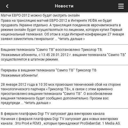
Новости
Матчи ЕВРО-2012 можно будет смотреть онлайн
Права на трансляцию матчей ЕВРО-2012 в Интернете УЕФА не будет
продавать Украине отдельно. А трансляция поединков еврочемпионата в
режиме онлайн будет осуществляться по лицензии, которую купил Первый
национальный телеканал. Об этом в ходе Интернет-конференции 27 января
заявил заместитель генеральног
...
Читать дальше »
Вещание телеканала "Сампо ТВ" восстановлено Триколор ТВ.
Уважаемые абоненты, c 13:45 28.01.2012 г. вещание телеканала "Сампо ТВ"
осуществляется в штатном режиме.
Перерывы в вещании телеканала "Сампо ТВ" Триколор ТВ
Уважаемые абоненты!
28 января 2012 года в 10:30 мск произошел технический сбой на стороне
технологического партнера «Триколор ТВ», в связи с этим временно
приостановлено вещание телеканала "Сампо ТВ". О возобновлении
вещания телеканала будет сообщено дополнительно. Просим вас
предупреди
...
Читать дальше »
В феврале платформа Digi TV запускает два венгерских канала
Начиная с февраля платформа Digi TV запускает два новых венгерских
канала . Это Pro4 и FEM3 , которые принадлежат ProSiebenSat. 1 Media AG.