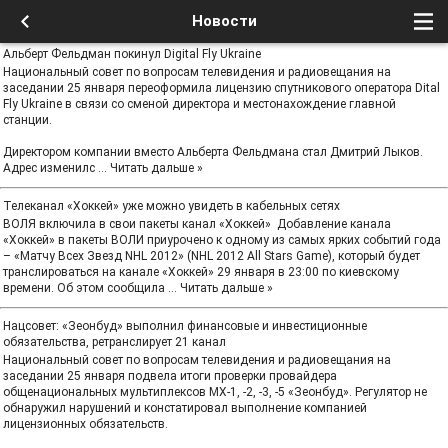
Новости
Альберт Фельдман покинул Digital Fly Ukraine
Национальный совет по вопросам телевидения и радиовещания на
заседании 25 января переоформила лицензию спутникового оператора Dital
Fly Ukraine в связи со сменой директора и местонахождение главной
станции.
Директором компании вместо Альберта Фельдмана стал Дмитрий Лыков.
Адрес изменилс
...
Читать дальше »
Телеканал «Хоккей» уже можно увидеть в кабельных сетях
ВОЛЯ включила в свои пакеты канал «Хоккей» Добавление канала
«Хоккей» в пакеты ВОЛИ приурочено к одному из самых ярких событий года
– «Матчу Всех Звезд NHL 2012» (NHL 2012 All Stars Game), который будет
транслироваться на канале «Хоккей» 29 января в 23:00 по киевскому
времени. Об этом сообщила
...
Читать дальше »
Нацсовет: «Зеонбуд» выполнил финансовые и инвестиционные
обязательства, ретранслирует 21 канал
Национальный совет по вопросам телевидения и радиовещания на
заседании 25 января подвела итоги проверки провайдера
общенациональных мультиплексов МХ-1, -2, -3, -5 «Зеонбуд». Регулятор не
обнаружил нарушений и констатировал выполнение компанией
лицензионных обязательств.