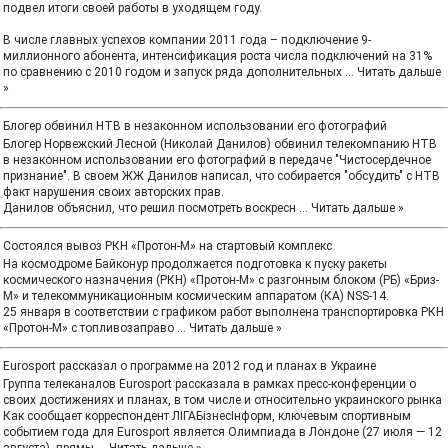
подвел итоги своей работы в уходящем году.
В числе главных успехов компании 2011 года – подключение 9-
миллионного абонента, интенсификация роста числа подключений на 31%
по сравнению с 2010 годом и запуск ряда дополнительных
...
Читать дальше
»
Блогер обвинил НТВ в незаконном использовании его фотографий
Блогер Норвежский Лесной (Николай Данилов) обвинил телекомпанию НТВ
в незаконном использовании его фотографий в передаче "Чистосердечное
признание". В своем ЖЖ Данилов написал, что собирается "обсудить" с НТВ
факт нарушения своих авторских прав.
Данилов объяснил, что решил посмотреть воскресн
...
Читать дальше »
Состоялся вывоз РКН «Протон-М» на стартовый комплекс
На космодроме Байконур продолжается подготовка к пуску ракеты
космического назначения (РКН) «Протон-М» с разгонным блоком (РБ) «Бриз-
М» и телекоммуникационным космическим аппаратом (КА) NSS-14.
25 января в соответствии с графиком работ выполнена транспортировка РКН
«Протон-М» с топливозаправо
...
Читать дальше »
Eurosport рассказал о программе на 2012 год и планах в Украине
Группа телеканалов Eurosport рассказала в рамках пресс-конференции о
своих достижениях и планах, в том числе и относительно украинского рынка
Как сообщает корреспондент ЛIГАБiзнесIнформ, ключевым спортивным
событием года для Eurosport является Олимпиада в Лондоне (27 июля — 12