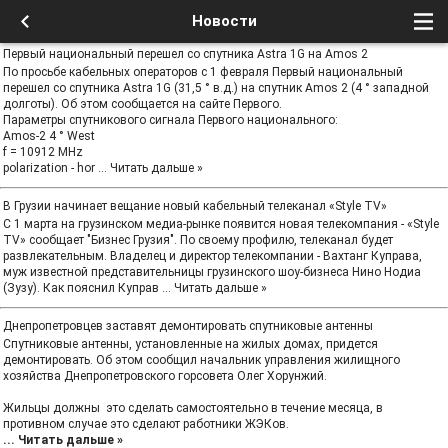
Новости
Первый национальный перешел со спутника Astra 1G на Amos 2
По просьбе кабельных операторов с 1 февраля Первый национальный
перешел со спутника Astra 1G (31,5 ° в.д.) на спутник Amos 2 (4 ° западной
долготы). Об этом сообщается на сайте Первого.
Параметры спутникового сигнала Первого национального:
Amos-2 4 ° West
f = 10912 MHz
polarization - hor
...
Читать дальше »
В Грузии начинает вещание новый кабельный телеканал «Style TV»
С 1 марта на грузинском медиа-рынке появится новая телекомпания - «Style
TV» сообщает "Бизнес Грузия". По своему профилю, телеканал будет
развлекательным. Владелец и директор телекомпании - Вахтанг Куправа,
муж известной представительницы грузинского шоу-бизнеса Нино Нодиа
(Зузу). Как пояснил Куправ
...
Читать дальше »
Днепропетровцев заставят демонтировать спутниковые антенны
Спутниковые антенны, установленные на жилых домах, придется
демонтировать. Об этом сообщил начальник управления жилищного
хозяйства Днепропетровского горсовета Олег Хорунжий.
Жильцы должны это сделать самостоятельно в течение месяца, в
противном случае это сделают работники ЖЭКов.
...
Читать дальше »