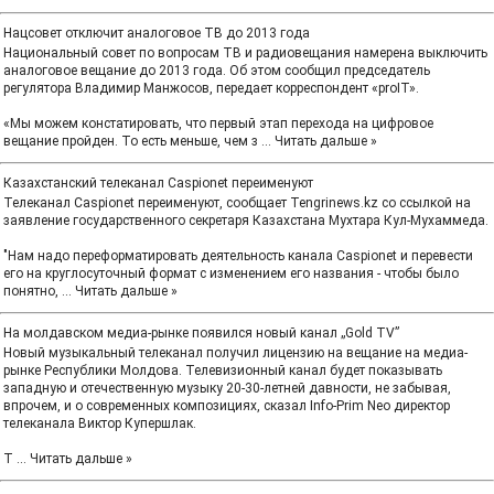
Нацсовет отключит аналоговое ТВ до 2013 года
Национальный совет по вопросам ТВ и радиовещания намерена выключить
аналоговое вещание до 2013 года. Об этом сообщил председатель
регулятора Владимир Манжосов, передает корреспондент «proIT».
«Мы можем констатировать, что первый этап перехода на цифровое
вещание пройден. То есть меньше, чем з
...
Читать дальше »
Казахстанский телеканал Caspionet переименуют
Телеканал Caspionet переименуют, сообщает Tengrinews.kz со ссылкой на
заявление государственного секретаря Казахстана Мухтара Кул-Мухаммеда.
"Нам надо переформатировать деятельность канала Caspionet и перевести
его на круглосуточный формат с изменением его названия - чтобы было
понятно,
...
Читать дальше »
На молдавском медиа-рынке появился новый канал „Gold TV”
Новый музыкальный телеканал получил лицензию на вещание на медиа-
рынке Республики Молдова. Телевизионный канал будет показывать
западную и отечественную музыку 20-30-летней давности, не забывая,
впрочем, и о современных композициях, сказал Info-Prim Neo директор
телеканала Виктор Купершлак.
Т
...
Читать дальше »