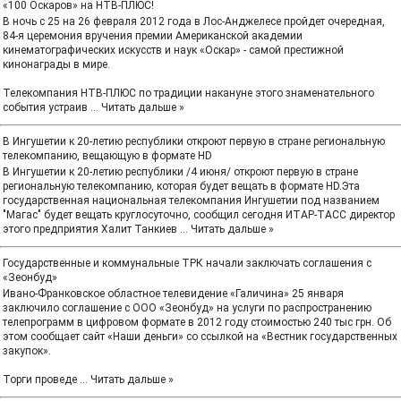
«100 Оскаров» на НТВ-ПЛЮС!
В ночь с 25 на 26 февраля 2012 года в Лос-Анджелесе пройдет очередная,
84-я церемония вручения премии Американской академии
кинематографических искусств и наук «Оскар» - самой престижной
кинонаграды в мире.
Телекомпания НТВ-ПЛЮС по традиции накануне этого знаменательного
события устраив
...
Читать дальше »
В Ингушетии к 20-летию республики откроют первую в стране региональную
телекомпанию, вещающую в формате НD
В Ингушетии к 20-летию республики /4 июня/ откроют первую в стране
региональную телекомпанию, которая будет вещать в формате НD.Эта
государственная национальная телекомпания Ингушетии под названием
"Магас" будет вещать круглосуточно, сообщил сегодня ИТАР-ТАСС директор
этого предприятия Халит Танкиев
...
Читать дальше »
Государственные и коммунальные ТРК начали заключать соглашения с
«Зеонбуд»
Ивано-Франковское областное телевидение «Галичина» 25 января
заключило соглашение с ООО «Зеонбуд» на услуги по распространению
телепрограмм в цифровом формате в 2012 году стоимостью 240 тыс грн. Об
этом сообщает сайт «Наши деньги» со ссылкой на «Вестник государственных
закупок».
Торги проведе
...
Читать дальше »