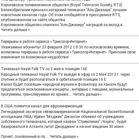
Королевское телевизионное общество (Royal Television Society, RTS)
Великобритании признало катарский телеканал "Аль-Джазира" лучшим
новостным каналом года. Об этом сообщается в пресс-релизе RTS,
опубликованном на сайте общества.
Королевское общество отметило "Аль-Джазиру" наградой за вклад в
...
Читать дальше »
Перерывы в работе сервиса «Триколор-Интернет»
Уважаемые абоненты! 23 февраля 2012 с 8:30 по московскому времени,
возможны перерывы в работе сервиса «Триколор-Интернет». Приносим свои
извинения за возможные неудобства!
Телеканал Hayat Folk TV со 2 мая в позиции 16E
Народный телеканал Hayat Folk TV выйдет в эфир со 2 Мая 2012 г. через
спутник и будет располагаться в орбитальной позиции 16 E.
Канал будет посвящен народной музыке и фольклору, на канале будут
предлагаться эксклюзивные концерты , интервью с певцами, музыкальные
программы, транслируемые из архива
...
Читать дальше »
В США появится канал для афроамериканцев
Легендарный экс-игрок североамериканской Национальной баскетбольной
ассоциации /НБА/ Ирвин "Мэджик" Джонсон объявил об учреждении
собственного телеканала, который назван "Стремление" /Aspire/, будет
базироваться в Атланте /штат Джорджия/ и начнет вещание 30 июня.
Проект, основанный в па
...
Читать дальше »