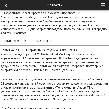
Новости
В Азербайджане расширяется зона охвата цифрового ТВ
Производственное объединение "Телерадио" министерства связи и
информационных технологий Азербайджана расширяет зону охвата
цифрового телевидения в окрестностях города Баку, сообщил Trend в
четверг генеральный директор производственного объединения "Телерадио"
Афлатун Шарифов.
"Новый передатчи
...
Читать дальше »
Новый канал RTL в Германии на спутнике Astra (19,2Е)
Немецкая медиа-группа RTL Deutschland Mediengruppe запустит первого
апреля новый FTA телеканал в Германии. RTL Nitro будет транслировать
расследования преступлений, комедийные сериалы, художественные и
документальные фильмы. Новый канал будет транслировать популярные
американские сериалы, как: Moder
...
Читать дальше »
Нацсовет отказал в спутниковой лицензии канала Львовского облсовета
22 февраля Национальный совет по вопросам телевидения и радиовещания
отказал коммунальному предприятию «Телекомпания Львов-ТВ»,
учредителем которого является Львовский областной совет, в выдаче
лицензии на спутниковое вещание. Регулятор сослался на пункт «Г» части 2
статьи 30 закона «О телевидении и
...
Читать дальше »
"Аль-Джазиру" признали новостным каналом года