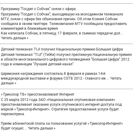
Программу "Госдеп с Собчак" сняли с эфира
Программу "Госдеп с Собчак", выходившую на молодежном телеканале
MTV, сняли с эфира без объяснения причин. Об этом Ксения Собчак
сообщила в своем твиттере. Телекомпания MTV пообещала предоставить
комментарий в ближайшее время.
Как написала Собчак, в пятницу, 17 февраля, в съемках передачи дол
...
Читать дальше »
Детский телеканал TIJI получил Национальную премию Большая Цифра
Детский телеканал "TIJI" (ТиЖи) получил престижную Национальную премию
в области многоканального цифрового телевидения "Большая Цифра" 2012
года в номинации "Лучший детский канал".
Церемония награждения состоялась 8 февраля в рамках 14-й
международной выставки и форума CSTB 2012 - главного еж
...
Читать
дальше »
«Триколор ТВ» приостанавливает Интернет
С 25 марта 2012 года ЗАО «Национальная спутниковая компания»
приостанавливает оказание услуги спутникового интернет-доступа под
маркой «Триколор-Интернет». Стратегия предоставления услуги будет
пересмотрена.
Приём абонентской платы за пользование услугой «Триколор-Интернет»
будет осущес
...
Читать дальше »