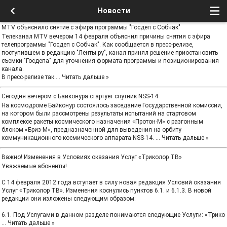
Новости
MTV объяснило снятие с эфира программы "Госдеп с Собчак"
Телеканал MTV вечером 14 февраля объяснил причины снятия с эфира
телепрограммы "Госдеп с Собчак". Как сообщается в пресс-релизе,
поступившем в редакцию "Ленты.ру", канал принял решение приостановить
съемки "Госдепа" для уточнения формата программы и позиционирования
канала.
В пресс-релизе так
...
Читать дальше »
Сегодня вечером с Байконура стартует спутник NSS-14
На космодроме Байконур состоялось заседание Государственной комиссии,
на котором были рассмотрены результаты испытаний на стартовом
комплексе ракеты космического назначения «Протон-М» с разгонным
блоком «Бриз-М», предназначенной для выведения на орбиту
коммуникационного космического аппарата NSS-14.
...
Читать дальше »
Важно! Изменения в Условиях оказания Услуг «Триколор ТВ»
Уважаемые абоненты!
С 14 февраля 2012 года вступает в силу новая редакция Условий оказания
Услуг «Триколор ТВ». Изменения коснулись пунктов 6.1. и 6.1.3. В новой
редакции они изложены следующим образом:
6.1. Под Услугами в данном разделе понимаются следующие Услуги: «Трико
...
Читать дальше »