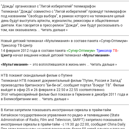
"Дождь" организовал с "Лигой избирателей" телемарафон
Телеканал "Дождь" совместно с "Лигой избирателей" проведут телемарафон
под названием "Свобода выбора", в рамках которого на телеканале целый
день будут выступать артисты, журналисты, режиссеры и общественные
деятели. Как говорится в пресс-релизе "Дождя", они будут рассказывать о
том, как оказывались
...
Читать дальше »
Новый детский телеканал «Мультимания» в составе пакета «Супер-Оптимум»
Триколор ТВ-Центр
14 февраля 2012 года в составе пакета
«Супер-Оптимум»
Триколор
ТВ
-
Центр
начал вещание новый детский телеканал
«Мультимания»
.
«Мультимания»
– это воплотившаяся в жизнь меч
...
Читать дальше »
НТВ покажет скандальный фильм о Путине
Телеканал НТВ покажет документальный фильм "Путин, Россия и Запад"
производства британского "Би-би-си", сообщает портал "Вокруг ТВ". Фильм
выйдет в эфир 25 и 26 февраля в 22:50 и 22:55 соответственно.
Этот четырехсерийный фильм был показан в Германии в декабре 2011 года и
в Великобритании мес
...
Читать дальше »
В Китае запретили показывать иностранные сериалы в прайм-тайм
Китайское государственное управления по радио- и телевещанию (State
Administration of Radio, Film and Television, SARFT) запретило показывать
иностранные сериалы в прайм-тайм - с 19:30 до 22:00, сообщает China Daily.