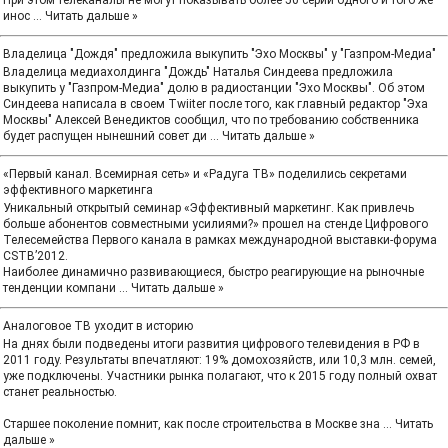
При этом телеканалы не могут показывать более 50 серий одного и того же
инос
...
Читать дальше »
Владелица "Дождя" предложила выкупить "Эхо Москвы" у "Газпром-Медиа"
Владелица медиахолдинга "Дождь" Наталья Синдеева предложила
выкупить у "Газпром-Медиа" долю в радиостанции "Эхо Москвы". Об этом
Синдеева написала в своем Twiiter после того, как главный редактор "Эха
Москвы" Алексей Венедиктов сообщил, что по требованию собственника
будет распущен нынешний совет ди
...
Читать дальше »
«Первый канал. Всемирная сеть» и «Радуга ТВ» поделились секретами
эффективного маркетинга
Уникальный открытый семинар «Эффективный маркетинг. Как привлечь
больше абонентов совместными усилиями?» прошел на стенде Цифрового
Телесемейства Первого канала в рамках международной выставки-форума
CSTB’2012.
Наиболее динамично развивающиеся, быстро реагирующие на рыночные
тенденции компани
...
Читать дальше »
Аналоговое ТВ уходит в историю
На днях были подведены итоги развития цифрового телевидения в РФ в
2011 году. Результаты впечатляют: 19% домохозяйств, или 10,3 млн. семей,
уже подключены. Участники рынка полагают, что к 2015 году полный охват
станет реальностью.
Старшее поколение помнит, как после строительства в Москве зна
...
Читать
дальше »